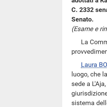
adottati a K
C. 2332 sena
Senato.
(Esame e rin
La Commiss
provvedimen
Laura B
luogo, che l
sede a L'Aja
giurisdizion
sistema dell