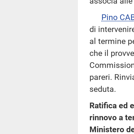
associa alle 
Pino CA
di intervenir
al termine p
che il provv
Commissioni
pareri. Rinvi
seduta.
Ratifica ed 
rinnovo a te
Ministero del