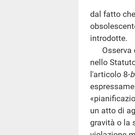
dal fatto ch
obsolescente
introdotte.
Osserva ch
nello Statut
l'articolo 8-
b
espressamen
«pianificazi
un atto di a
gravità o la
violazione m