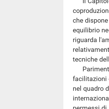
Il Capitolo 
coproduzioni
che dispone
equilibrio ne
riguarda l'a
relativament
tecniche del
Parimenti ri
facilitazion
nel quadro d
internazional
permessi di 