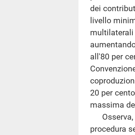
dei contribu
livello mini
multilaterali
aumentando i
all'80 per c
Convenzione 
coproduzioni
20 per cento
massima dell
Osserva, ino
procedura s