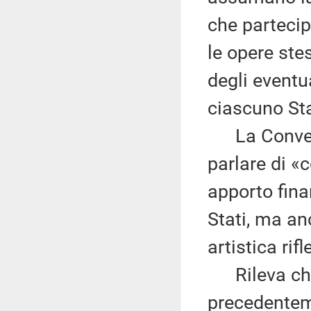
che partecip
le opere ste
degli eventua
ciascuno Sta
La Convenzi
parlare di «
apporto finan
Stati, ma an
artistica rif
Rileva che 
precedenteme