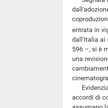
dall'adozion
coproduzion
entrata in vi
dall'Italia 
596 –, si è 
una revision
cambiamenti
cinematograf
Evidenzia c
accordi di c
assumano la 