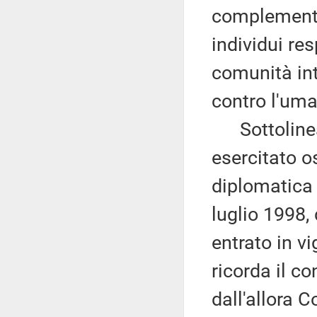
complementar
individui res
comunità int
contro l'uma
Sottolinea i
esercitato 
diplomatica 
luglio 1998, 
entrato in vi
ricorda il co
dall'allora