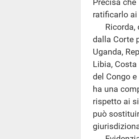
Precisa che 
ratificarlo a
Ricorda, qu
dalla Corte 
Uganda, Repu
Libia, Costa
del Congo e 
ha una com
rispetto ai 
può sostitui
giurisdiziona
Evidenziando