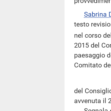
provvedimen
Sabrina
testo revisi
nel corso del
2015 del Comi
paesaggio de
Comitato dei
del Consigli
avvenuta il 
Segnala che