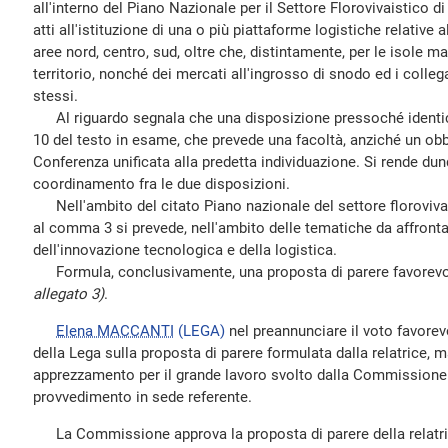
all'interno del Piano Nazionale per il Settore Florovivaistico di cu
atti all'istituzione di una o più piattaforme logistiche relative a
aree nord, centro, sud, oltre che, distintamente, per le isole m
territorio, nonché dei mercati all'ingrosso di snodo ed i collega
stessi.
Al riguardo segnala che una disposizione pressoché identica
10 del testo in esame, che prevede una facoltà, anziché un obb
Conferenza unificata alla predetta individuazione. Si rende d
coordinamento fra le due disposizioni.
Nell'ambito del citato Piano nazionale del settore florovivais
al comma 3 si prevede, nell'ambito delle tematiche da affrontar
dell'innovazione tecnologica e della logistica.
Formula, conclusivamente, una proposta di parere favorev
allegato 3)
.
Elena MACCANTI
(LEGA)
nel preannunciare il voto favore
della Lega sulla proposta di parere formulata dalla relatrice, m
apprezzamento per il grande lavoro svolto dalla Commissione 
provvedimento in sede referente.
La Commissione approva la proposta di parere della relatr