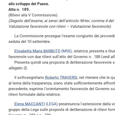
allo sviluppo del Paese.
Atto n. 189.
(Rilievi alla V Commissione).
(Seguito dell'esame, ai sensi dell'articolo 96-
ter,
comma 4 del 
Valutazione favorevole con rilievi – Valutazione favorevole).
La Commissione prosegue l'esame congiunto dei provvediment
seduta del 10 settembre.
Elisabetta Maria BARBUTO
(M5S)
,
relatrice
, presenta e ill
favorevole con due rilievi sull'atto del Governo n. 188 (
vedi al
Presenta quindi una proposta di deliberazione favorevole sul
allegato 2
).
Il sottosegretario
Roberto TRAVERSI
, nel ritenere che le q
al tema della trasparenza, siano state sufficientemente affron
precedente, esprime l'orientamento favorevole del Governo sul
rilievi formulate dalla relatrice.
Elena MACCANTI
(LEGA)
preannuncia l'astensione dalla v
gruppo della Lega sulle proposte di deliberazione di rilievi formu