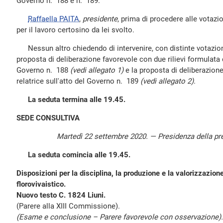
Governo n. 188 e n. 189.
Raffaella PAITA
,
presidente
, prima di procedere alle votazion
per il lavoro certosino da lei svolto.
Nessun altro chiedendo di intervenire, con distinte votazio
proposta di deliberazione favorevole con due rilievi formulata da
Governo n. 188
(vedi allegato 1)
e la proposta di deliberazione
relatrice sull'atto del Governo n. 189
(vedi allegato 2)
.
La seduta termina alle 19.45.
SEDE CONSULTIVA
Martedì 22 settembre 2020. — Presidenza della p
La seduta comincia alle 19.45.
Disposizioni per la disciplina, la produzione e la valorizzazione
florovivaistico.
Nuovo testo C. 1824 Liuni.
(Parere alla XIII Commissione).
(Esame e conclusione – Parere favorevole con osservazione).