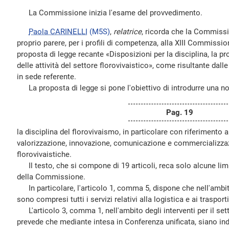
La Commissione inizia l'esame del provvedimento.
Paola CARINELLI
(M5S)
,
relatrice
, ricorda che la Commiss
proprio parere, per i profili di competenza, alla XIII Commissio
proposta di legge recante «Disposizioni per la disciplina, la p
delle attività del settore florovivaistico», come risultante da
in sede referente.
La proposta di legge si pone l'obiettivo di introdurre una n
Pag. 19
la disciplina del florovivaismo, in particolare con riferimento 
valorizzazione, innovazione, comunicazione e commercializzazi
florovivaistiche.
Il testo, che si compone di 19 articoli, reca solo alcune limi
della Commissione.
In particolare, l'articolo 1, comma 5, dispone che nell'ambito 
sono compresi tutti i servizi relativi alla logistica e ai trasporti
L'articolo 3, comma 1, nell'ambito degli interventi per il setto
prevede che mediante intesa in Conferenza unificata, siano ind