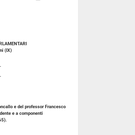
ARLAMENTARI
i (IX)
oncallo e del professor Francesco
sidente e a componenti
65).