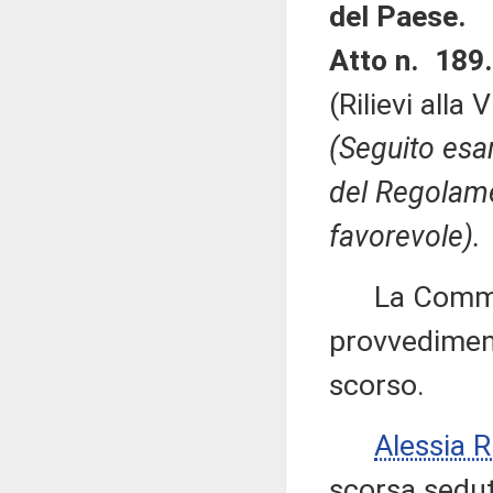
del Paese.
Atto n. 189.
(Rilievi alla
(Seguito esam
del Regolame
favorevole).
La Commiss
provvediment
scorso.
Alessia 
scorsa sedut