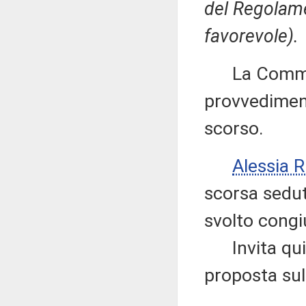
del Regolame
favorevole).
La Commiss
provvediment
scorso.
Alessia 
scorsa sedut
svolto congi
Invita quind
proposta sul