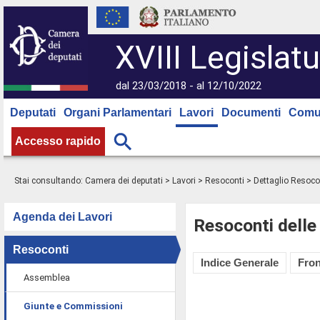
XVIII Legislatu
dal 23/03/2018 - al 12/10/2022
Deputati
Organi Parlamentari
Lavori
Documenti
Comu
Accesso rapido
Stai consultando:
Camera dei deputati
>
Lavori
>
Resoconti
> Dettaglio Resoco
Agenda dei Lavori
Resoconti delle
Resoconti
Indice Generale
Fron
Assemblea
Giunte e Commissioni