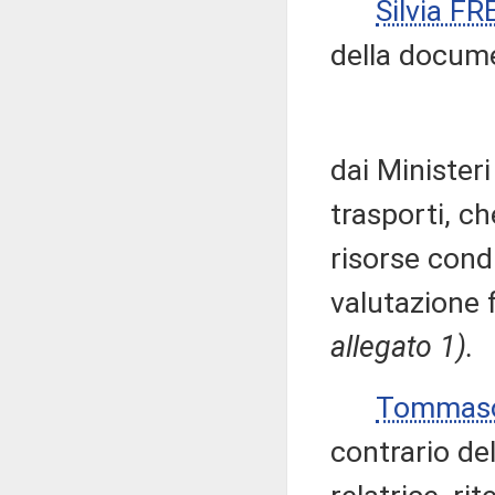
Silvia F
della docum
dai Ministeri
trasporti, ch
risorse cond
valutazione 
allegato 1).
Tommaso
contrario de