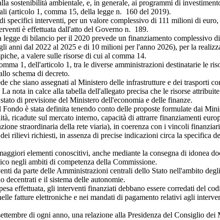
alla sostenibilità ambientale, e, in generale, ai programmi di investimento
iali (articolo 1, comma 15, della legge n. 160 del 2019).
specifici interventi, per un valore complessivo di 111 milioni di euro, 
terventi è effettuata dall'atto del Governo n. 189.
gge di bilancio per il 2020 prevede un finanziamento complessivo di 1
i anni dal 2022 al 2025 e di 10 milioni per l'anno 2026), per la realizza
piche, a valere sulle risorse di cui al comma 14.
mma 1, dell'articolo 1, tra le diverse amministrazioni destinatarie le ris
allo schema di decreto.
he siano assegnati al Ministero delle infrastrutture e dei trasporti c
nota in calce alla tabella dell'allegato precisa che le risorse attribuite 
stato di previsione del Ministero dell'economia e delle finanze.
ondo è stata definita tenendo conto delle proposte formulate dai Minister
ilità, ricadute sul mercato interno, capacità di attrarre finanziamenti europ
ione straordinaria della rete viaria), in coerenza con i vincoli finanziar
rilievi richiesti, in assenza di precise indicazioni circa la specifica de
aggiori elementi conoscitivi, anche mediante la consegna di idonea docu
nomico negli ambiti di competenza della Commissione.
i da parte delle Amministrazioni centrali dello Stato nell'ambito degli
no decentrati e il sistema delle autonomie.
a effettuata, gli interventi finanziati debbano essere corredati del cod
lle fatture elettroniche e nei mandati di pagamento relativi agli interventi
ttembre di ogni anno, una relazione alla Presidenza del Consiglio dei M