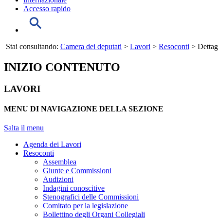
Accesso rapido
Stai consultando:
Camera dei deputati
>
Lavori
>
Resoconti
> Dettag
INIZIO CONTENUTO
LAVORI
MENU DI NAVIGAZIONE DELLA SEZIONE
Salta il menu
Agenda dei Lavori
Resoconti
Assemblea
Giunte e Commissioni
Audizioni
Indagini conoscitive
Stenografici delle Commissioni
Comitato per la legislazione
Bollettino degli Organi Collegiali