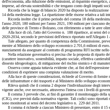
dell'economia, alla riduzione delle emissioni, al risparmio energetico, 
imprese, ad elevata sostenibilità e che tengano conto degli impatti soc
Ricorda che la legge di bilancio 2020 ha disposto la realizzazione di 
14 della medesima legge. La ripartizione delle risorse relativa a tali in
Ricorda inoltre che il primo periodo del comma 18 della medesima le
l'anno 2020, 180 milioni per l'anno 2021, 190 milioni per ciascuno degl
delle province di Trento e Bolzano, con riferimento a tutte le aree olim
Alla luce di ciò, l'atto del Governo n. 188 ripartisce, ai sensi del co
2020-2034, secondo le previsioni dell'elenco riportato nell'Allegato 1 
Tale allegato, per quanto di competenza della Commissione, prevede c
mentre al Ministero dello sviluppo economico 2.701,6 milioni di euro. La 
stanziamenti da assegnare al contratto di programma RFI iscritte nello 
Nella relazione governativa si precisa che la proposta di riparto del F
(carattere innovativo, sostenibilità, impatto sociale, effettiva cantierab
dissesto idrogeologico, di mitigazione del rischio sismico e di manutenz
Osserva come appaia tuttavia evidente che, ai fini dell'espressione dei 
condizioni di esprimere una compiuta valutazione di merito.
Alla luce di queste considerazioni, richiede al Governo di fornire m
delle infrastrutture e dei trasporti e al Ministero dello sviluppo eco
Rileva quindi che il comma 2 dispone l'individuazione degli intervent
vigente anche, ove necessario, attraverso l'intesa con i livelli di gover
Il comma 3 prevede che, ai fini di garantire il monitoraggio della spes
(CIG), ove previsti dalla normativa vigente. Tali codici sono riportati ne
sono monitorati ai sensi del decreto legislativo n. 229 del 2011.
Il comma 4 richiede a ciascun Ministero di presentare, entro il 15 se