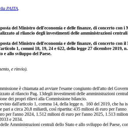
ella PAITA
.
sta del Ministro dell'economia e delle finanze, di concerto con i Min
izzato al rilancio degli investimenti delle amministrazioni centrali 
sta del Ministro dell'economia e delle finanze, di concerto con il Mi
dell'articolo 1, commi 18, 19, 24 e 622, della legge 27 dicembre 2019,
to e allo sviluppo del Paese.
nto, e rinvio).
Commissione è chiamata ad avviare l'esame congiunto dell'atto del Gover
izzato al rilancio
Pag. 13
degli investimenti delle amministrazioni central
ione dei propri rilievi alla Commissione bilancio.
isto dall'articolo 1, comma 14, della legge n. 160 del 2019, che ha isti
pari a circa 20,8 miliardi, così ripartita: 435 milioni di euro per l'ann
uro per l'anno 2024, 1.512 milioni di euro per l'anno 2025, 1.513 milion
 2033 e 2034.
elle Amministrazioni centrali dello Stato e allo sviluppo del Paese, con