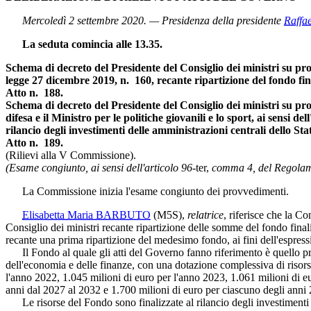
Mercoledì 2 settembre 2020. — Presidenza della presidente
Raffa
La seduta comincia alle 13.35.
Schema di decreto del Presidente del Consiglio dei ministri su propo
legge 27 dicembre 2019, n. 160, recante ripartizione del fondo final
Atto n. 188.
Schema di decreto del Presidente del Consiglio dei ministri su propo
difesa e il Ministro per le politiche giovanili e lo sport, ai sensi 
rilancio degli investimenti delle amministrazioni centrali dello Sta
Atto n. 189.
(Rilievi alla V Commissione).
(Esame congiunto, ai sensi dell'articolo 96-
ter,
comma 4, del Regolame
La Commissione inizia l'esame congiunto dei provvedimenti.
Elisabetta Maria BARBUTO
(M5S)
,
relatrice
, riferisce che la 
Consiglio dei ministri recante ripartizione delle somme del fondo final
recante una prima ripartizione del medesimo fondo, ai fini dell'espress
Il Fondo al quale gli atti del Governo fanno riferimento è quello prev
dell'economia e delle finanze, con una dotazione complessiva di risorse 
l'anno 2022, 1.045 milioni di euro per l'anno 2023, 1.061 milioni di e
anni dal 2027 al 2032 e 1.700 milioni di euro per ciascuno degli anni
Le risorse del Fondo sono finalizzate al rilancio degli investimenti d