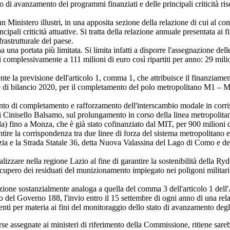
to di avanzamento dei programmi finanziati e delle principali criticità ris
istero illustri, in una apposita sezione della relazione di cui al comma
incipali criticità attuative. Si tratta della relazione annuale presentata a
frastrutturale del paese.
 portata più limitata. Si limita infatti a disporre l'assegnazione dell
pari complessivamente a 111 milioni di euro così ripartiti per anno: 29 mi
previsione dell'articolo 1, comma 1, che attribuisce il finanziamento 
e di bilancio 2020, per il completamento del polo metropolitano M1 – M5
ento di completamento e rafforzamento dell'interscambio modale in corri
i Cinisello Balsamo, sul prolungamento in corso della linea metropolit
a) fino a Monza, che è già stato cofinanziato dal MIT, per 900 milioni di
ire la corrispondenza tra due linee di forza del sistema metropolitano 
zia e la Strada Statale 36, detta Nuova Valassina del Lago di Como e de
realizzare nella regione Lazio al fine di garantire la sostenibilità della
 recupero dei residuati del munizionamento impiegato nei poligoni militar
ne sostanzialmente analoga a quella del comma 3 dell'articolo 1 dell'A
o del Governo 188, l'invio entro il 15 settembre di ogni anno di una rela
ti per materia ai fini del monitoraggio dello stato di avanzamento degli
orse assegnate ai ministeri di riferimento della Commissione, ritiene sareb