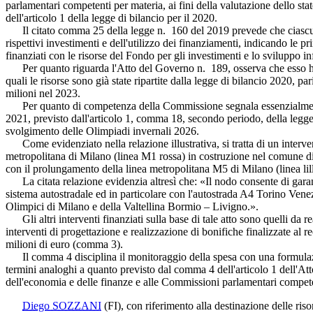
parlamentari competenti per materia, ai fini della valutazione dello sta
dell'articolo 1 della legge di bilancio per il 2020.
Il citato comma 25 della legge n. 160 del 2019 prevede che ciascun Min
rispettivi investimenti e dell'utilizzo dei finanziamenti, indicando le pr
finanziati con le risorse del Fondo per gli investimenti e lo sviluppo in
Per quanto riguarda l'Atto del Governo n. 189, osserva che esso ha una
quali le risorse sono già state ripartite dalla legge di bilancio 2020, 
milioni nel 2023.
Per quanto di competenza della Commissione segnala essenzialmente la 
2021, previsto dall'articolo 1, comma 18, secondo periodo, della legg
svolgimento delle Olimpiadi invernali 2026.
Come evidenziato nella relazione illustrativa, si tratta di un interv
metropolitana di Milano (linea M1 rossa) in costruzione nel comune d
con il prolungamento della linea metropolitana M5 di Milano (linea lill
La citata relazione evidenzia altresì che: «Il nodo consente di garant
sistema autostradale ed in particolare con l'autostrada A4 Torino Vene
Olimpici di Milano e della Valtellina Bormio – Livigno.».
Gli altri interventi finanziati sulla base di tale atto sono quelli da 
interventi di progettazione e realizzazione di bonifiche finalizzate al
milioni di euro (comma 3).
Il comma 4 disciplina il monitoraggio della spesa con una formulazio
termini analoghi a quanto previsto dal comma 4 dell'articolo 1 dell'Att
dell'economia e delle finanze e alle Commissioni parlamentari competen
Diego SOZZANI
(FI)
, con riferimento alla destinazione delle ris