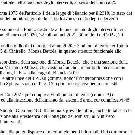
contrate nell'attuazione degli interventi, ai sensi del comma 25
 1075 dell'articolo 1 della legge di bilancio per il 2018, lo stato dei
i fini del monitoraggio dello stato di avanzamento degli interventi
e somme del Fondo destinate al finanziamento degli interventi per i
lioni di euro nel 2020, 32 milioni nel 2021, 30 milioni nel 2022, 20
di 8 milioni di euro per l'anno 2020 e 7 milioni di euro per l'anno
 di Cinisello- Monza Bettola, in quanto ritenuto funzionale allo
spondenza della stazione di Monza Bettola, che è una stazione della
ana M1 fino a Monza, che costituirà anche un punto di interscambio
 euro, in base alla legge di bilancio 2019.
e le altre linee del TPL su gomma, nonché l'interconnessione con il
llo Spluga, strada di
Pag. 15
importante collegamento con i siti
 Ryder Cup 2022 per complessivi 50 milioni di euro (comma 2) e
i ed alla rimozione dell'amianto dai sistemi d'arma per complessivi 46
tto del Governo 188. Il comma 5 prevede infine, anche in tal caso in
zione alla Presidenza del Consiglio dei Ministri, al Ministero
 interventi.
be utile poter disporre di ulteriori elementi informativi ivi comprese le