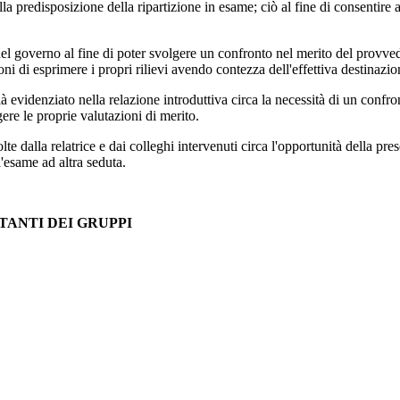
ella predisposizione della ripartizione in esame; ciò al fine di consentir
 del governo al fine di poter svolgere un confronto nel merito del provve
 di esprimere i propri rilievi avendo contezza dell'effettiva destinazion
à evidenziato nella relazione introduttiva circa la necessità di un confr
re le proprie valutazioni di merito.
te dalla relatrice e dai colleghi intervenuti circa l'opportunità della pr
'esame ad altra seduta.
TANTI DEI GRUPPI