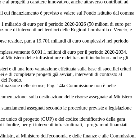
 e ai progetti a carattere innovativo, anche attraverso contributi ad
il cui finanziamento è previsto a valere sul Fondo istituito dal comma
 miliardo di euro per il periodo 2020-2026 (50 milioni di euro per
zione di interventi nei territori delle Regioni Lombardia e Veneto, e
orse residue, pari a 19,701 miliardi di euro complessivi nel periodo
omplessivamente 6.091,1 milioni di euro per il periodo 2020-2034,
al Ministero delle infrastrutture e dei trasporti includono anche gli
i e di una loro valutazione effettuata sulla base di specifici criteri
ei e di completare progetti già avviati, interventi di contrasto al
i del Fondo.
stinazione delle risorse,
Pag. 14
la Commissione non è nelle
mentazione, sulla destinazione delle risorse assegnate al Ministero
 stanziamenti assegnati secondo le procedure previste a legislazione
ice unico di progetto (CUP) e del codice identificativo della gara
. Inoltre, per gli interventi infrastrutturali, i programmi finanziati
inistri, al Ministero dell'economia e delle finanze e alle Commissioni