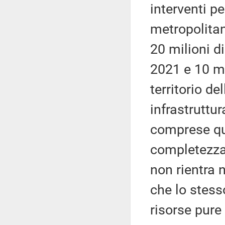
interventi p
metropolitan
20 milioni d
2021 e 10 mi
territorio de
infrastruttu
comprese que
completezza,
non rientra 
che lo stes
risorse pure 