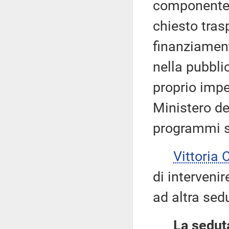
componente 
chiesto trasp
finanziament
nella pubbli
proprio impe
Ministero del
programmi s
Vittoria
di intervenir
ad altra sed
La seduta