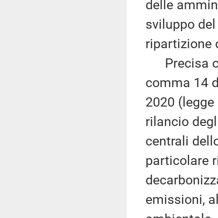
delle ammini
sviluppo del
ripartizione
Precisa che 
comma 14 del
2020 (legge 
rilancio deg
centrali del
particolare r
decarbonizza
emissioni, al