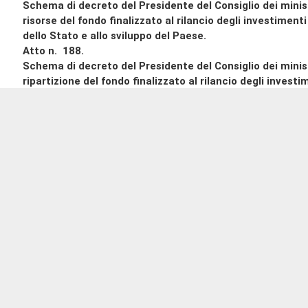
Schema di decreto del Presidente del Consiglio dei minist
risorse del fondo finalizzato al rilancio degli investiment
dello Stato e allo sviluppo del Paese.
Atto n. 188.
Schema di decreto del Presidente del Consiglio dei minis
ripartizione del fondo finalizzato al rilancio degli invest
centrali dello Stato e allo sviluppo del Paese.
Atto n. 189.
(Rilievi alla V Commissione).
(Esame, ai sensi dell'articolo 96-
ter,
comma 4, del regolamento, 
La Commissione inizia l'esame congiunto degli atti in titolo
Flavia PICCOLI NARDELLI
(PD)
,
relatrice
, riferisce che la 
se trasmettere alla Commissione Bilancio eventuali rilievi sugl
dei due schemi di decreto del Presidente del Consiglio dei minist
188 e n. 189, recanti, rispettivamente, la ripartizione delle risor
degli investimenti delle amministrazioni centrali dello Stato e 
188) e una prima ripartizione del medesimo fondo (atto n. 189
Precisa che si tratta del fondo istituito dal comma 14 dell'art
per il 2020 (legge n. 160 del 2019): un fondo finalizzato al rilan