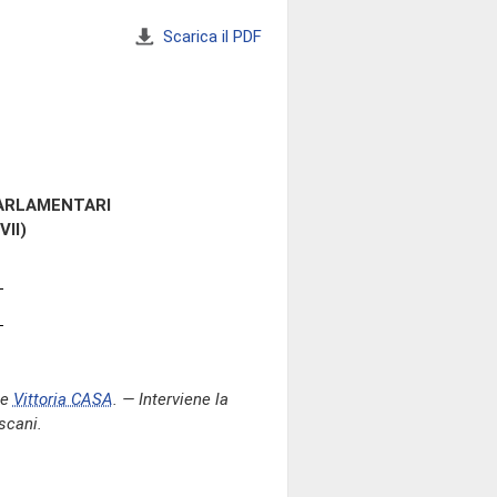
Scarica il PDF
PARLAMENTARI
VII)
te
Vittoria CASA
. — Interviene la
scani.