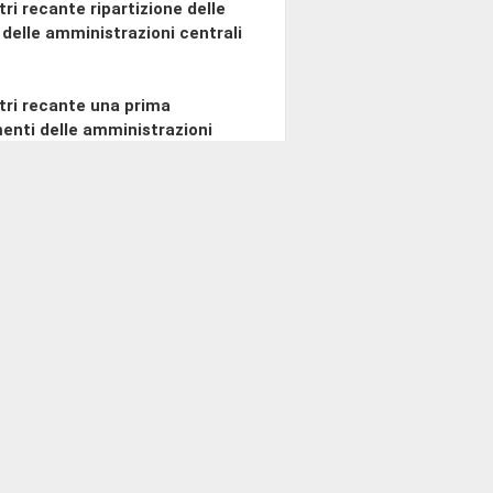
ri recante ripartizione delle
i delle amministrazioni centrali
tri recante una prima
imenti delle amministrazioni
e rinvio).
.
Commissione è chiamata a valutare
i aspetti di propria competenza
ri di cui agli atti del Governo n.
se del fondo finalizzato al rilancio
allo sviluppo del Paese (atto n.
).
icolo 1 della legge di bilancio
cio degli investimenti delle