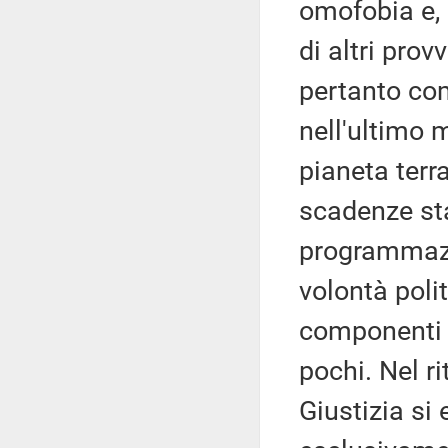
omofobia e,
di altri pro
pertanto co
nell'ultimo 
pianeta terr
scadenze stab
programmazio
volontà poli
componenti o
pochi. Nel r
Giustizia si