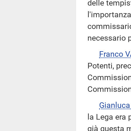
delle tempis
l'importanza
commissario
necessario p
Franco 
Potenti, pre
Commissione 
Commissione
Gianluc
la Lega era 
già questa m