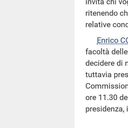
invita chi vo
ritenendo ch
relative conc
Enrico 
facoltà dell
decidere di n
tuttavia pre
Commissione 
ore 11.30 del
presidenza, 