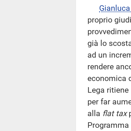
Gianluc
proprio giud
provvedimen
già lo scost
ad un increm
rendere anco
economica de
Lega ritiene 
per far aume
alla
flat tax
Programma n