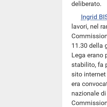
deliberato.
Ingrid BI
lavori, nel 
Commissione 
11.30 della 
Lega erano p
stabilito, f
sito interne
era convoca
nazionale di
Commissione