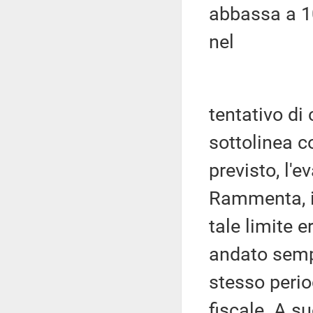
abbassa a 10
nel
tentativo di
sottolinea c
previsto, l'e
Rammenta, ino
tale limite 
andato semp
stesso perio
fiscale. A s