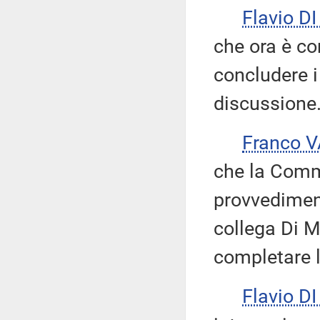
Flavio D
che ora è c
concludere i
discussione
Franco 
che la Comm
provvediment
collega Di Mu
completare 
Flavio D