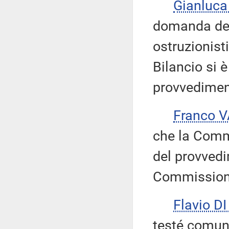
Gianluc
domanda del
ostruzionist
Bilancio si è
provvedimen
Franco 
che la Comm
del provvedi
Commissione
Flavio D
testé comuni