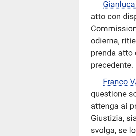
Gianluc
atto con dis
Commissione
odierna, rit
prenda atto d
precedente.
Franco 
questione s
attenga ai p
Giustizia, s
svolga, se lo