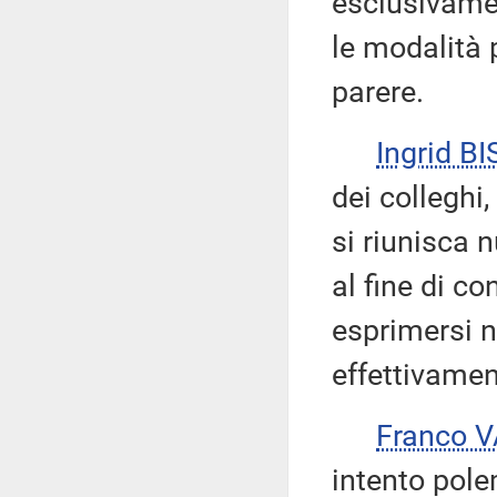
esclusivamen
le modalità 
parere.
Ingrid BI
dei colleghi
si riunisca
al fine di c
esprimersi n
effettivamen
Franco 
intento pole