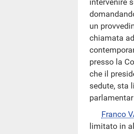
intervenire 
domandandosi
un provvedi
chiamata ad 
contemporan
presso la Co
che il presi
sedute, sta l
parlamentari 
Franco 
limitato in 