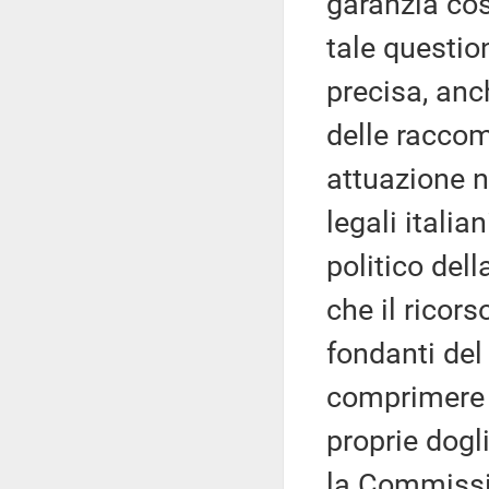
garanzia cos
tale questi
precisa, anc
delle racco
attuazione n
legali italia
politico del
che il ricors
fondanti del 
comprimere l
proprie dogl
la Commissi