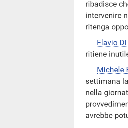
ribadisce ch
intervenire 
ritenga oppo
Flavio D
ritiene inutil
Michele
settimana l
nella giornat
provvediment
avrebbe potu