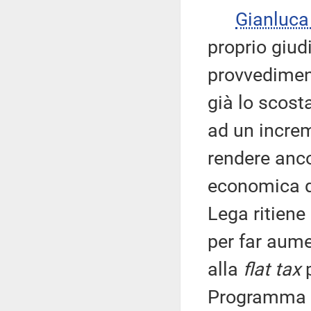
Gianluc
proprio giud
provvedimen
già lo scost
ad un increm
rendere anco
economica de
Lega ritiene 
per far aume
alla
flat tax
Programma n