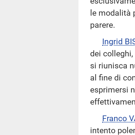
esclusivamen
le modalità 
parere.
Ingrid BI
dei colleghi
si riunisca
al fine di c
esprimersi n
effettivamen
Franco 
intento pole