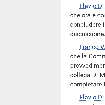
Flavio D
che ora è c
concludere i
discussione
Franco 
che la Comm
provvediment
collega Di Mu
completare 
Flavio D