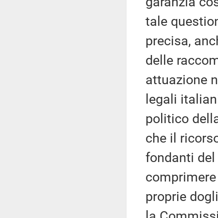
garanzia cos
tale questi
precisa, anc
delle racco
attuazione n
legali italia
politico del
che il ricors
fondanti del 
comprimere l
proprie dogl
la Commissi