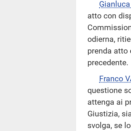
Gianluc
atto con dis
Commissione
odierna, rit
prenda atto d
precedente.
Franco 
questione s
attenga ai p
Giustizia, s
svolga, se lo