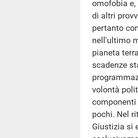
omofobia e,
di altri pro
pertanto co
nell'ultimo 
pianeta terr
scadenze stab
programmazio
volontà poli
componenti o
pochi. Nel r
Giustizia si