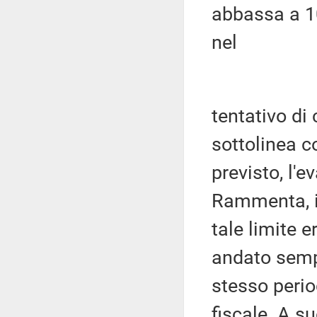
abbassa a 10
nel
tentativo di
sottolinea c
previsto, l'e
Rammenta, ino
tale limite 
andato semp
stesso perio
fiscale. A s