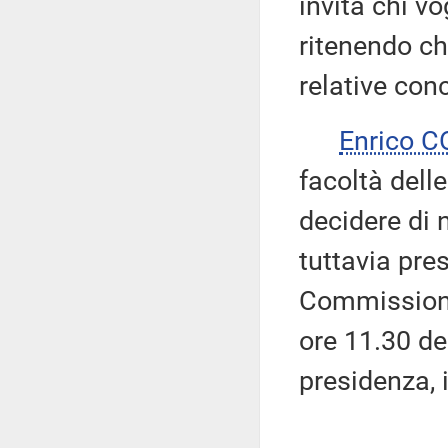
invita chi vo
ritenendo ch
relative conc
Enrico 
facoltà dell
decidere di n
tuttavia pre
Commissione 
ore 11.30 del
presidenza, 