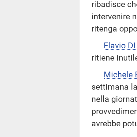
ribadisce ch
intervenire 
ritenga oppo
Flavio D
ritiene inutil
Michele
settimana l
nella giornat
provvediment
avrebbe potu