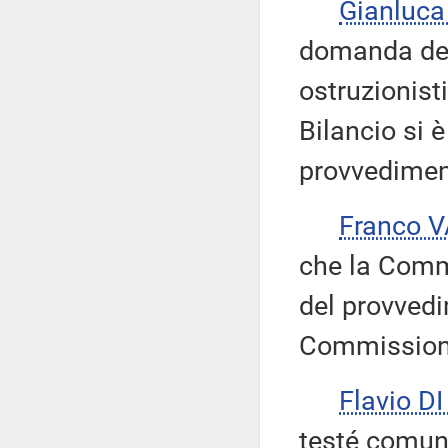
Gianluc
domanda del
ostruzionist
Bilancio si è
provvedimen
Franco 
che la Comm
del provvedi
Commissione
Flavio D
testé comuni