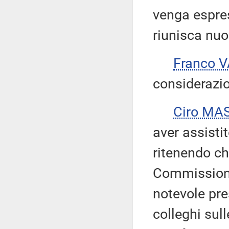
venga espre
riunisca nuo
Franco 
considerazio
Ciro MA
aver assistit
ritenendo ch
Commissione
notevole pre
colleghi sul