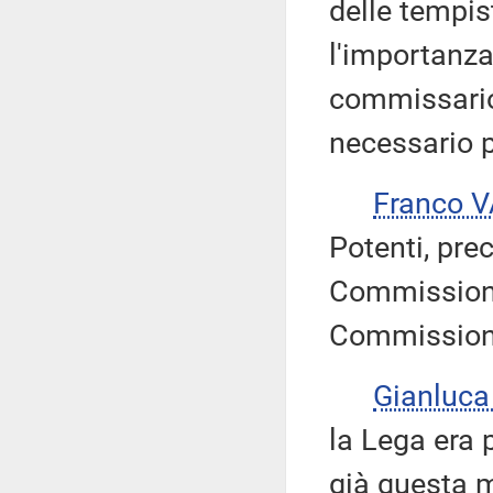
delle tempis
l'importanza
commissario
necessario p
Franco 
Potenti, pre
Commissione 
Commissione
Gianluc
la Lega era 
già questa m