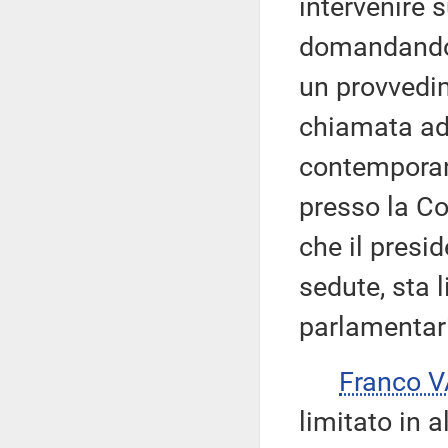
intervenire 
domandandosi
un provvedi
chiamata ad 
contemporan
presso la Co
che il presi
sedute, sta l
parlamentari 
Franco 
limitato in 