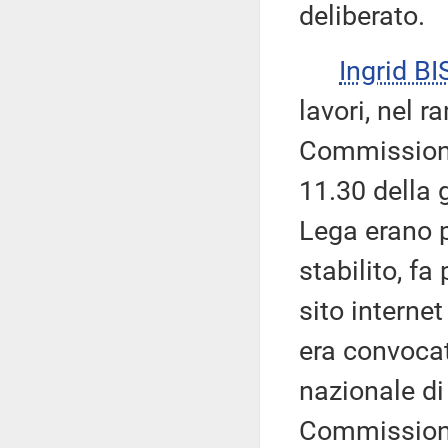
deliberato.
Ingrid BI
lavori, nel 
Commissione 
11.30 della 
Lega erano p
stabilito, f
sito interne
era convoca
nazionale di
Commissione