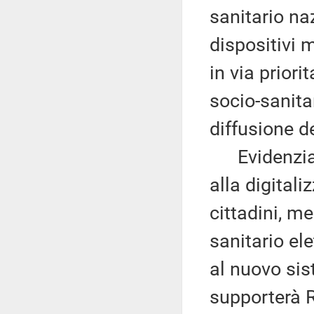
sanitario na
dispositivi m
in via priori
socio-sanitar
diffusione de
Evidenzia c
alla digital
cittadini, m
sanitario el
al nuovo sis
supporterà R