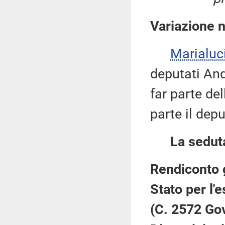
Variazione 
Marialuc
deputati And
far parte de
parte il dep
La sedut
Rendiconto 
Stato per l'
(C. 2572 Go