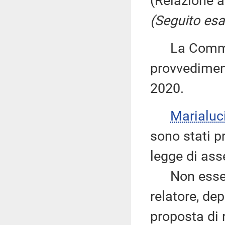
(Relazione 
(Seguito esa
La Commiss
provvediment
2020.
Marialuc
sono stati p
legge di ass
Non essendoc
relatore, de
proposta di 