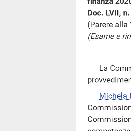
finanza 202
Doc. LVII, n.
(Parere all
(Esame e rin
La Commiss
provvediment
Michela
Commissione
Commissione 