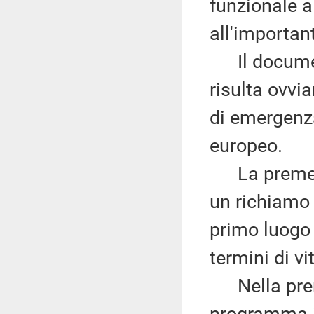
funzionale a
all'importan
Il document
risulta ovvi
di emergenza
europeo.
La premessa
un richiamo 
primo luogo 
termini di v
Nella premes