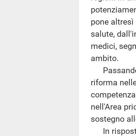
potenziament
pone altresì l
salute, dall'
medici, segna
ambito.
Passando al
riforma nelle
competenza 
nell'Area pri
sostegno alle
In risposta