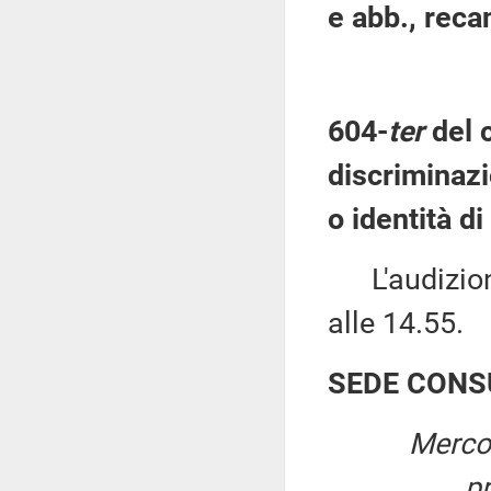
e abb., reca
604-
ter
del 
discriminaz
o identità d
L'audizione
alle 14.55.
SEDE CONS
Mercol
p