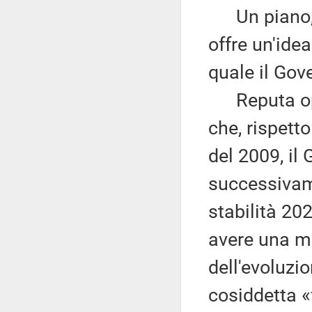
Un piano, q
offre un'ide
quale il Gov
Reputa oppo
che, rispett
del 2009, il
successivam
stabilità 202
avere una mi
dell'evoluzi
cosiddetta 