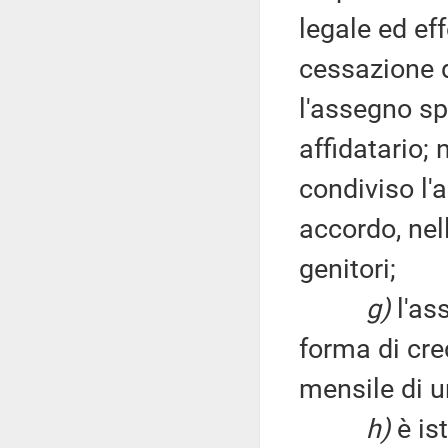
legale ed ef
cessazione de
l'assegno sp
affidatario;
condiviso l'
accordo, nel
genitori;
g)
l'as
forma di cre
mensile di 
h)
è is