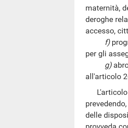
maternità, d
deroghe rela
accesso, cit
f)
progr
per gli asseg
g)
abro
all'articolo 2
L'articolo 
prevedendo, 
delle disposi
provveda co