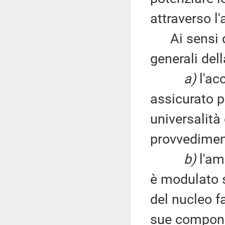
attraverso l
Ai sensi del
generali del
a)
l'ac
assicurato pe
universalità 
provvedimen
b)
l'am
è modulato 
del nucleo f
sue componen