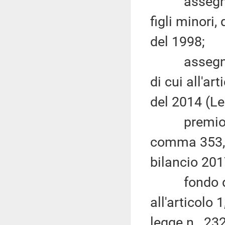
assegno al
figli minori,
del 1998;
assegno di
di cui all'a
del 2014 (Le
premio alla
comma 353, 
bilancio 201
fondo di so
all'articolo
legge n. 232