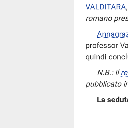
VALDITARA
romano press
Annagra
professor Val
quindi concl
N.B.: Il
re
pubblicato i
La seduta