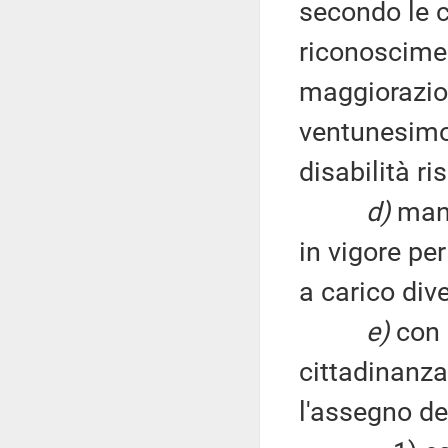
secondo le cl
riconoscime
maggiorazio
ventunesimo 
disabilità ri
d)
mant
in vigore per
a carico div
e)
con r
cittadinanza
l'assegno d