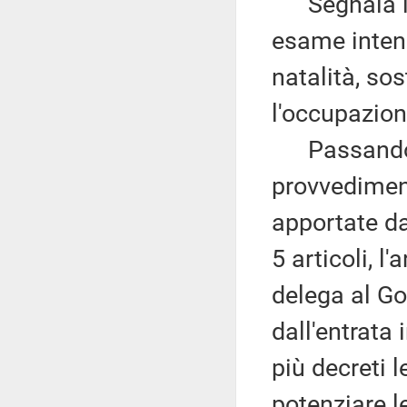
Segnala inn
esame intenda
natalità, so
l'occupazion
Passando a 
provvediment
apportate d
5 articoli, l
delega al Go
dall'entrata 
più decreti l
potenziare l