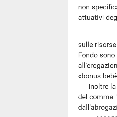
non specific
attuativi deg
sulle risors
Fondo sono t
all'erogazio
«bonus bebè»
Inoltre la d
del comma 1, 
dall'abrogaz