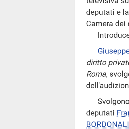
televisiva s
deputati e l
Camera dei 
Introduce, 
Giusepp
diritto priv
Roma,
svolge
dell'audizion
Svolgono co
deputati
Fra
BORDONALI