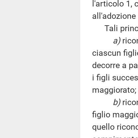
l'articolo 1,
all'adozione 
Tali princìpi
a)
rico
ciascun figl
decorre a pa
i figli succe
maggiorato;
b)
rico
figlio maggi
quello ricono