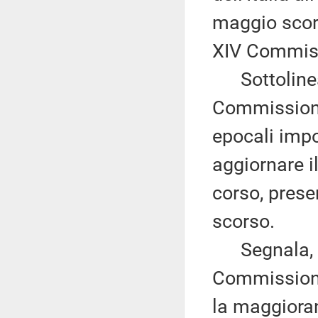
maggio scor
XIV Commis
Sottolinea 
Commissione 
epocali imp
aggiornare i
corso, pres
scorso.
Segnala, infa
Commissione 
la maggioran