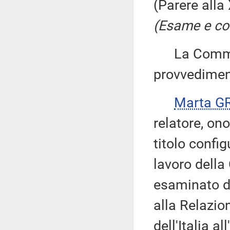
(Parere all
(Esame e con
La Commiss
provvedimen
Marta G
relatore, ono
titolo conf
lavoro della
esaminato d
alla Relazi
dell'Italia a