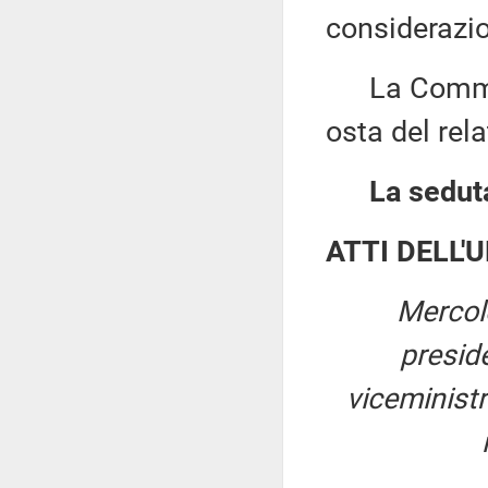
considerazio
La Commiss
osta del rela
La seduta
ATTI DELL'
Mercol
presid
viceministr