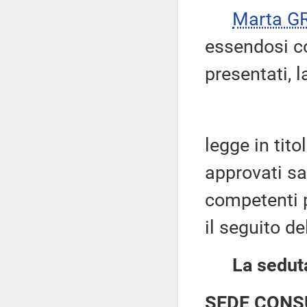
Marta G
essendosi c
presentati, l
legge in tit
approvati s
competenti p
il seguito d
La seduta
SEDE CONS