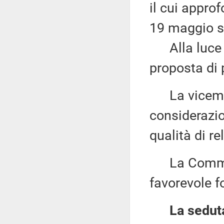
il cui approf
19 maggio s
Alla luce d
proposta di 
La vicemi
considerazio
qualità di re
La Commiss
favorevole f
La seduta