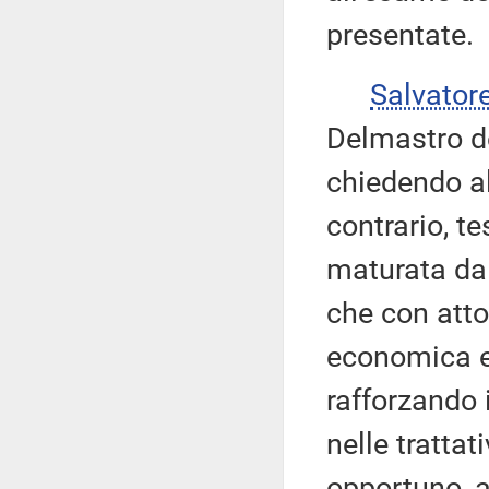
presentate.
Salvator
Delmastro de
chiedendo al
contrario, te
maturata dal
che con atto
economica es
rafforzando 
nelle trattat
opportuno, a