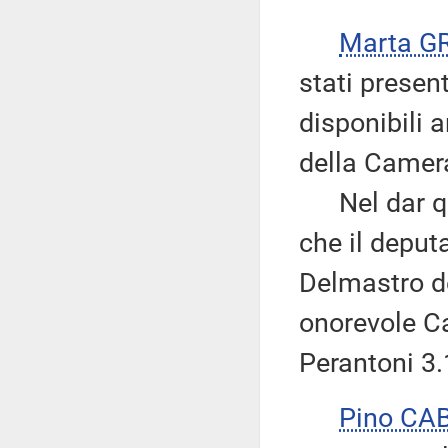
Marta G
stati presen
disponibili 
della Camer
Nel dar quin
che il depu
Delmastro de
onorevole C
Perantoni 3.
Pino CA