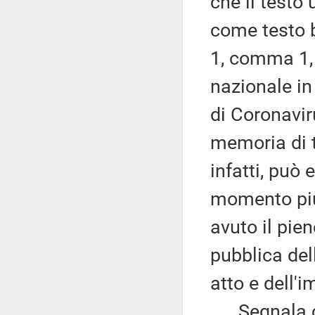
che il testo
come testo b
1, comma 1, 
nazionale in
di Coronaviru
memoria di t
infatti, può 
momento più 
avuto il pie
pubblica del
atto e dell'
Segnala che