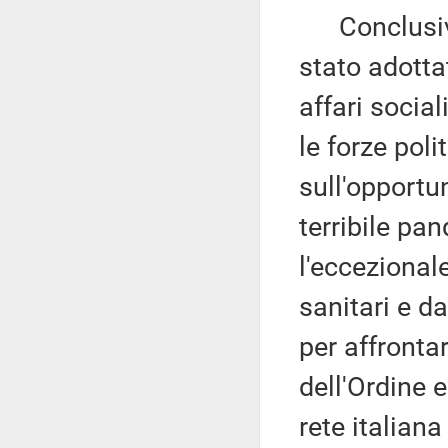
Conclusivam
stato adott
affari socia
le forze pol
sull'opportu
terribile pa
l'eccezional
sanitari e da
per affronta
dell'Ordine 
rete italiana