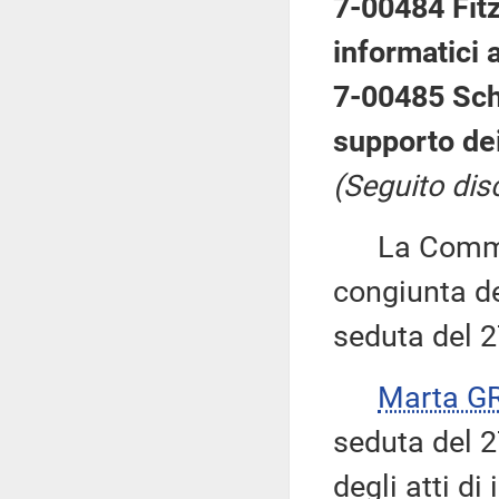
7-00484 Fitz
informatici 
7-00485 Schi
supporto dei
(Seguito dis
La Commiss
congiunta del
seduta del 
Marta G
seduta del 2
degli atti di 