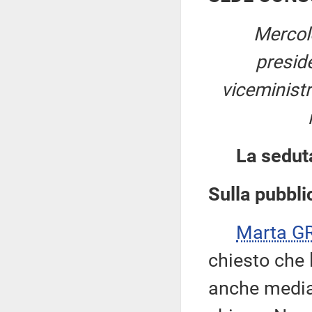
Mercol
presid
viceministr
La sedut
Sulla pubblic
Marta G
chiesto che 
anche median