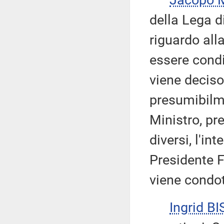
Jacopo
della Lega d
riguardo all
essere condi
viene deciso
presumibilme
Ministro, pr
diversi, l'in
Presidente F
viene condo
Ingrid BI