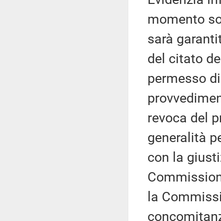
momento son
sarà garanti
del citato d
permesso di 
provvediment
revoca del 
generalità p
con la giust
Commissione
la Commissio
concomitanz