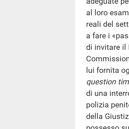
adeguate pe
al loro esam
reali del set
a fare i «pa
di invitare i
Commissione 
lui fornita o
question ti
di una inter
polizia penit
della Giustiz
possesso sul