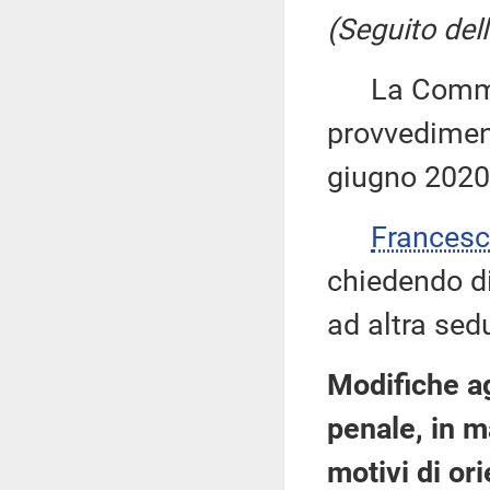
(Seguito dell
La Commiss
provvediment
giugno 2020
Frances
chiedendo di 
ad altra sed
Modifiche ag
penale, in m
motivi di or