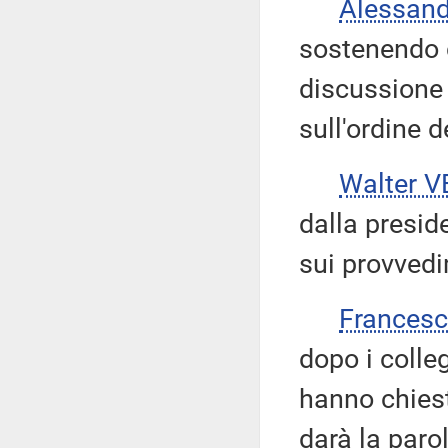
Alessan
sostenendo c
discussione 
sull'ordine d
Walter V
dalla presid
sui provved
Frances
dopo i colle
hanno chiesto
darà la parol