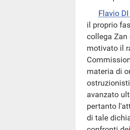
Flavio D
il proprio fa
collega Zan 
motivato il 
Commissione 
materia di 
ostruzionist
avanzato ult
pertanto l'a
di tale dich
confronti de