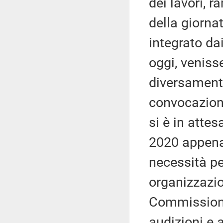
dei lavori, 
della giornat
integrato da
oggi, venisse
diversamente
convocazion
si è in attes
2020 appena
necessità pe
organizzazio
Commissione,
audizioni e 