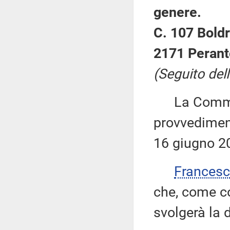
genere.
C. 107 Boldr
2171 Peranto
(Seguito dell
La Commiss
provvediment
16 giugno 2
Frances
che, come co
svolgerà la 