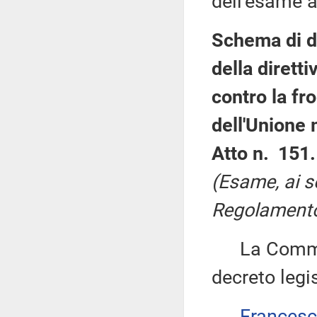
dell'esame a
Schema di de
della diretti
contro la fro
dell'Unione 
Atto n. 151.
(Esame, ai s
Regolamento 
La Commiss
decreto legis
Frances