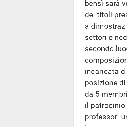
bensì sarà v
dei titoli p
a dimostraz
settori e neg
secondo luog
composizion
incaricata d
posizione d
da 5 membri (
il patrocinio
professori un