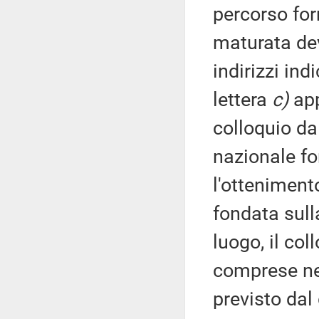
percorso for
maturata dev
indirizzi ind
lettera
c)
app
colloquio da 
nazionale f
l'ottenimento
fondata sul
luogo, il co
comprese nel
previsto dal