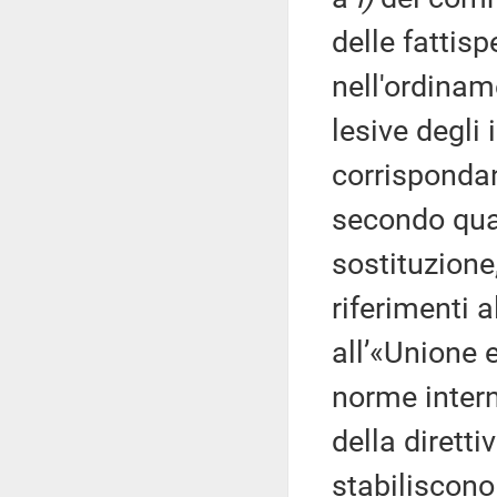
delle fattisp
nell'ordinam
lesive degli 
corrispondan
secondo quan
sostituzione
riferimenti 
all’«Unione 
norme intern
della diretti
stabiliscono 