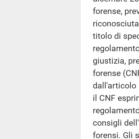
forense, pre
riconosciuta 
titolo di spe
regolamento 
giustizia, p
forense (CNF
dall'articol
il CNF espri
regolamento e
consigli dell
forensi. Gli