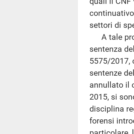
quali il CNF 
continuativo 
settori di sp
A tale prop
sentenza del
5575/2017, c
sentenze de
annullato il
2015, si son
disciplina r
forensi intr
particolare,