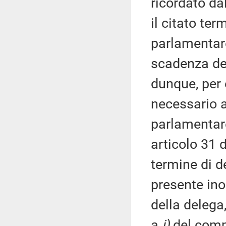
ricordato da
il citato ter
parlamentar
scadenza del
dunque, per 
necessario a
parlamentare
articolo 31 
termine di d
presente inol
della delega,
a
i)
del comm