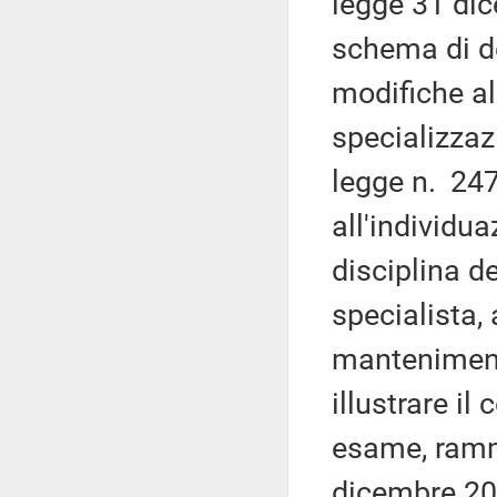
legge 31 dic
schema di de
modifiche al
specializzazi
legge n. 247
all'individua
disciplina de
specialista, 
mantenimento
illustrare i
esame, ramme
dicembre 201