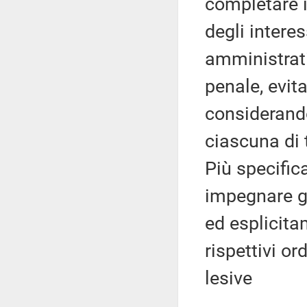
completare i
degli interes
amministrativ
penale, evit
considerando
ciascuna di t
Più specific
impegnare gl
ed esplicita
rispettivi o
lesive