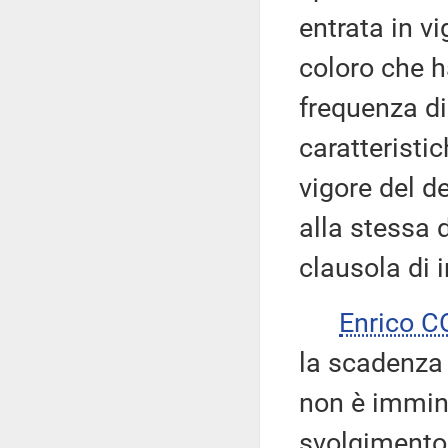
entrata in v
coloro che h
frequenza d
caratteristic
vigore del d
alla stessa d
clausola di 
Enrico 
la scadenza 
non è immine
svolgimento 