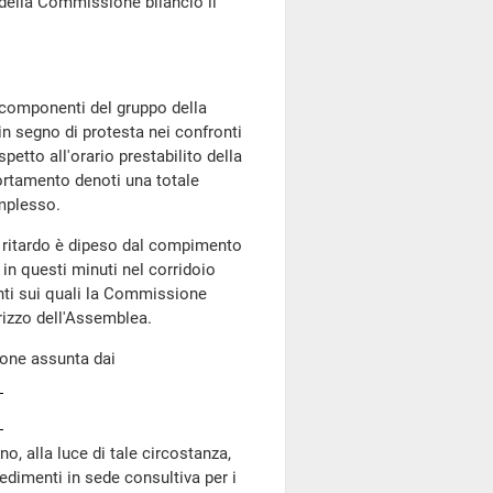
e della Commissione bilancio il
componenti del gruppo della
n segno di protesta nei confronti
etto all'orario prestabilito della
rtamento denoti una totale
mplesso.
l ritardo è dipeso dal compimento
o in questi minuti nel corridoio
nti sui quali la Commissione
irizzo dell'Assemblea.
ione assunta dai
o, alla luce di tale circostanza,
edimenti in sede consultiva per i