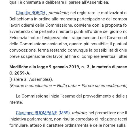
quali è chiamata a deliberare il parere all'Assemblea.
Claudio BORGHI
,
presidente
, nel registrare le motivazioni
Bellachioma in ordine alla mancata partecipazione dei compon
lavori odierni della Commissione, conviene con la proposta for
avvertendo che pertanto i restanti punti all'ordine del giorno 
Evidenzia inoltre l'esigenza che i rappresentanti del Governo c
della Commissione assicurino, quanto più possibile, il puntuale 
convocazione, ferma restando comunque la possibilità di chied
breve sospensione dei lavori al fine di compiere eventuali ulterio
Modifiche alla legge 9 gennaio 2019, n. 3, in materia di prescr
C. 2059-A.
(Parere all'Assemblea).
(Esame e conclusione – Nulla osta – Parere su emendamenti)
La Commissione inizia l'esame del provvedimento e delle 
riferite.
Giuseppe BUOMPANE
(M5S)
,
relatore
, nel premettere che 
iniziativa parlamentare, non risulta corredato di relazione tec
formulare, atteso il carattere ordinamentale delle norme sulla 