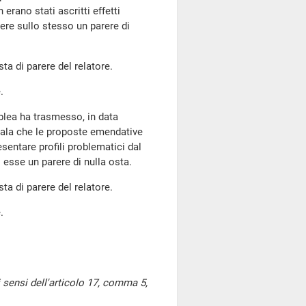
rano stati ascritti effetti
mere sullo stesso un parere di
a di parere del relatore.
.
blea ha trasmesso, in data
gnala che le proposte emendative
entare profili problematici dal
i esse un parere di nulla osta.
a di parere del relatore.
.
i sensi dell'articolo 17, comma 5,