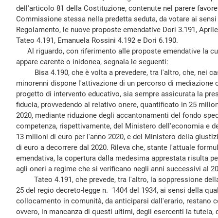
dell'articolo 81 della Costituzione, contenute nel parere favor
Commissione stessa nella predetta seduta, da votare ai sensi 
Regolamento, le nuove proposte emendative Dori 3.191, Aprile 3
Tateo 4.191, Emanuela Rossini 4.192 e Dori 6.190.
Al riguardo, con riferimento alle proposte emendative la cui
appare carente o inidonea, segnala le seguenti:
Bisa 4.190, che è volta a prevedere, tra l'altro, che, nei casi 
minorenni dispone l'attivazione di un percorso di mediazione 
progetto di intervento educativo, sia sempre assicurata la pre
fiducia, provvedendo al relativo onere, quantificato in 25 milio
2020, mediante riduzione degli accantonamenti del fondo speci
competenza, rispettivamente, del Ministero dell'economia e del
13 milioni di euro per l'anno 2020, e del Ministero della giustiz
di euro a decorrere dal 2020. Rileva che, stante l'attuale form
emendativa, la copertura dalla medesima apprestata risulta per
agli oneri a regime che si verificano negli anni successivi al 2
Tateo 4.191, che prevede, tra l'altro, la soppressione della 
25 del regio decreto-legge n. 1404 del 1934, ai sensi della qua
collocamento in comunità, da anticiparsi dall'erario, restano 
ovvero, in mancanza di questi ultimi, degli esercenti la tutela