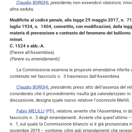
Claudio BORGHI
,
presidente
, non essendovi obiezioni, rinvi
altra seduta.
Modifiche al codice penale, alla legge 29 maggio 2017, n. 71,
luglio 1934, n. 1404, convertito, con modificazioni, dalla le
materia di prevenzione e contrasto del fenomeno del bullismo 
minori.
C. 1524 e abb.-A.
(Parere all'Assemblea).
(Parere su emendamenti).
La Commissione esamina le proposte emendative riferite al 
contenute nel fascicolo n. 3 trasmesso dall'Assemblea.
Claudio BORGHI
,
presidente
, preso atto dell'assenza del re
considerato che il provvedimento risulta già calendarizzato in
discussione, designa quale nuovo relatore l'onorevole Melilli.
Fabio MELILLI
(PD)
,
relatore
, avverte che l'Assemblea, in d
fascicolo n. 3 degli emendamenti. Avverte che quest'ultimo – 
n. 1, sul quale la Commissione bilancio si è già pronunciata n
novembre 2019 – contiene, oltre agli emendamenti che recepis