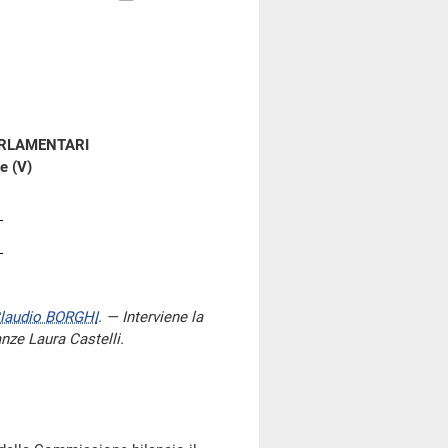
ARLAMENTARI
e (V)
laudio BORGHI
. — Interviene la
anze Laura Castelli.