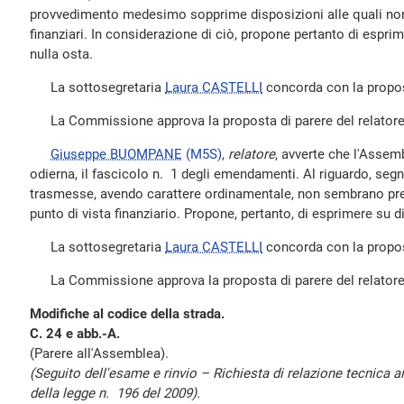
provvedimento medesimo sopprime disposizioni alle quali non e
finanziari. In considerazione di ciò, propone pertanto di espri
nulla osta.
La sottosegretaria
Laura CASTELLI
concorda con la propost
La Commissione approva la proposta di parere del relatore
Giuseppe BUOMPANE
(M5S)
,
relatore
, avverte che l'Assem
odierna, il fascicolo n. 1 degli emendamenti. Al riguardo, se
trasmesse, avendo carattere ordinamentale, non sembrano pres
punto di vista finanziario. Propone, pertanto, di esprimere su d
La sottosegretaria
Laura CASTELLI
concorda con la propost
La Commissione approva la proposta di parere del relatore
Modifiche al codice della strada.
C. 24 e abb.-A.
(Parere all'Assemblea).
(Seguito dell'esame e rinvio – Richiesta di relazione tecnica a
della legge n. 196 del 2009).