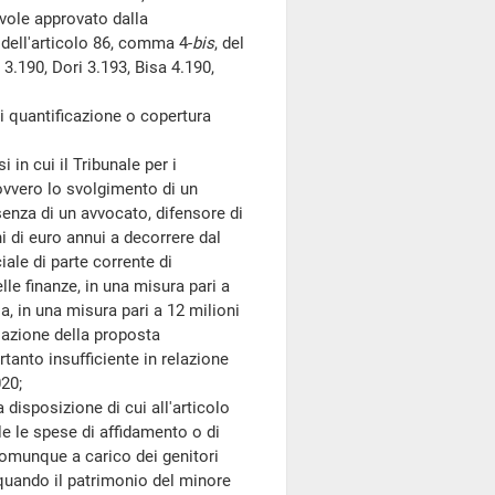
evole approvato dalla
dell'articolo 86, comma 4-
bis
, del
.190, Dori 3.193, Bisa 4.190,
 quantificazione o copertura
in cui il Tribunale per i
ovvero lo svolgimento di un
senza di un avvocato, difensore di
ni di euro annui a decorrere dal
ale di parte corrente di
le finanze, in una misura pari a
ia, in una misura pari a 12 milioni
ulazione della proposta
tanto insufficiente in relazione
020;
disposizione di cui all'articolo
le le spese di affidamento o di
comunque a carico dei genitori
, quando il patrimonio del minore