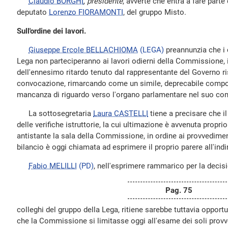
Claudio BORGHI
,
presidente
, avverte che entra a fare part
deputato
Lorenzo FIORAMONTI
, del gruppo Misto.
Sull'ordine dei lavori.
Giuseppe Ercole BELLACHIOMA
(LEGA)
preannunzia che i 
Lega non parteciperanno ai lavori odierni della Commissione, i
dell'ennesimo ritardo tenuto dal rappresentante del Governo risp
convocazione, rimarcando come un simile, deprecabile compo
mancanza di riguardo verso l'organo parlamentare nel suo co
La sottosegretaria
Laura CASTELLI
tiene a precisare che i
delle verifiche istruttorie, la cui ultimazione è avvenuta propri
antistante la sala della Commissione, in ordine ai provvedime
bilancio è oggi chiamata ad esprimere il proprio parere all'ind
Fabio MELILLI
(PD)
, nell'esprimere rammarico per la decis
Pag. 75
colleghi del gruppo della Lega, ritiene sarebbe tuttavia opportun
che la Commissione si limitasse oggi all'esame dei soli provv