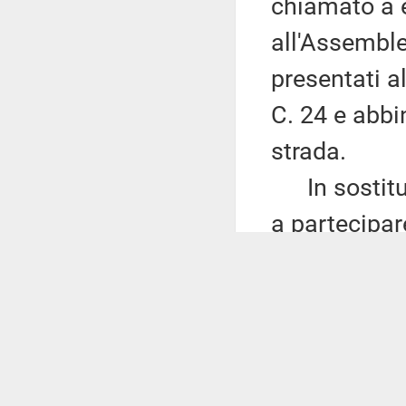
chiamato a e
all'Assemble
presentati a
C. 24 e abbi
strada.
In sostituzi
a partecipar
proposte em
profili probl
competenze le
sensi dell'a
pertanto di 