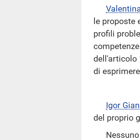
Valentin
le proposte
profili probl
competenze l
dell'articol
di esprimere
Igor Gian
del proprio 
Nessuno chi