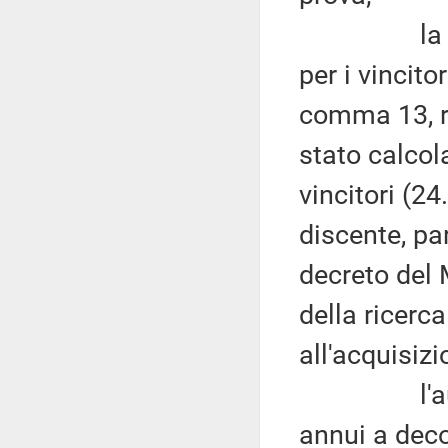
la spesa p
per i vincitor
comma 13, r
stato calcol
vincitori (24
discente, pa
decreto del M
della ricerc
all'acquisizi
l'autorizz
annui a deco