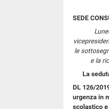
SEDE CONS
Lune
vicepreside
le sottosegre
e la r
La sedut
DL 126/2019:
urgenza in m
scolastico e 