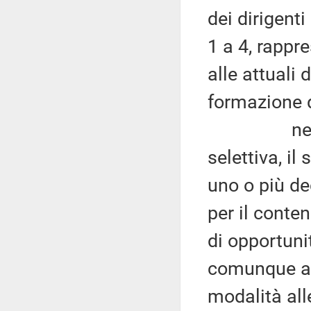
dei dirigenti
1 a 4, rappr
alle attuali 
formazione d
nell'ambi
selettiva, i
uno o più dec
per il conte
di opportuni
comunque a d
modalità alle