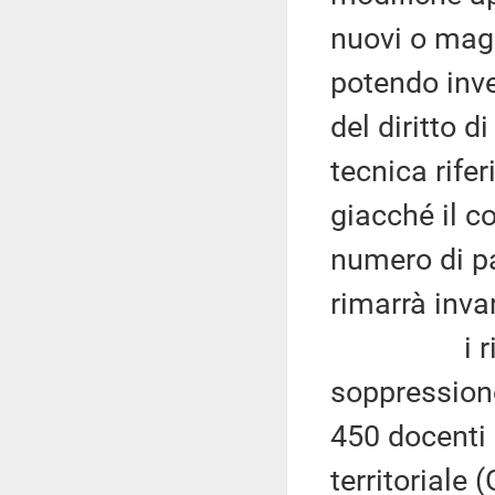
nuovi o magg
potendo inve
del diritto d
tecnica rifer
giacché il c
numero di pa
rimarrà inva
i risparmi
soppressione
450 docenti 
territoriale 