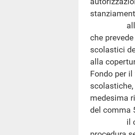
autorizzazio
stanziamenti
alla le
che prevede 
scolastici d
alla copertu
Fondo per il
scolastiche,
medesima rif
del comma 
il comma 
procedura se