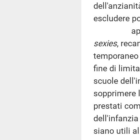
dell'anziani
escludere po
appare nec
sexies
, reca
temporaneo n
fine di limi
scuole dell'
sopprimere l
prestati com
dell'infanzi
siano utili a