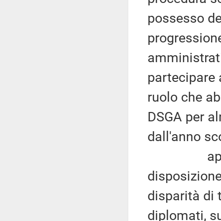
possesso del 
progressione 
amministrati
partecipare 
ruolo che ab
DSGA per alm
dall'anno sc
appare ne
disposizion
disparità di 
diplomati, s