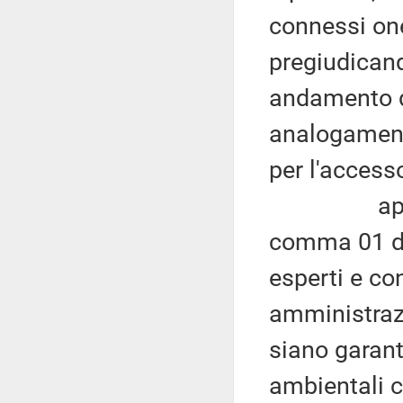
connessi one
pregiudican
andamento d
analogament
per l'access
appare al
comma 01 del
esperti e co
amministrazi
siano garanti
ambientali c