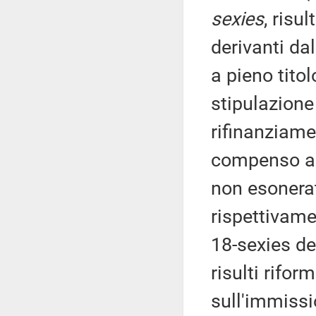
sexies
, risu
derivanti dal
a pieno titol
stipulazione
rifinanziam
compenso ac
non esonerati
rispettivam
18-sexies del
risulti rifor
sull'immissi