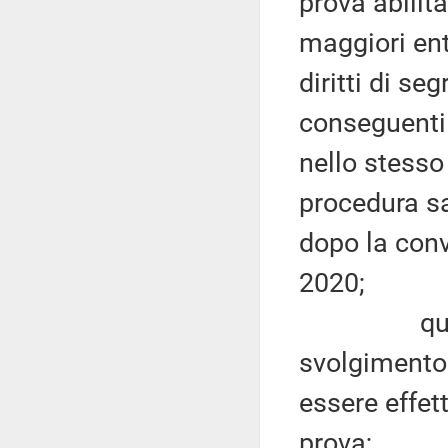
prova abilita
maggiori ent
diritti di se
conseguenti 
nello stesso 
procedura sa
dopo la conv
2020;
quanto ai
svolgimento 
essere effet
prova;