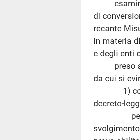
esaminato 
di conversio
recante Misu
in materia d
e degli enti 
preso atto 
da cui si ev
1) con rif
decreto-legg
per quanto
svolgimento 