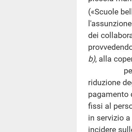
(«Scuole bell
l'assunzione
dei collabora
provvedendo
b)
, alla cop
per una 
riduzione deg
pagamento de
fissi al per
in servizio 
incidere sull