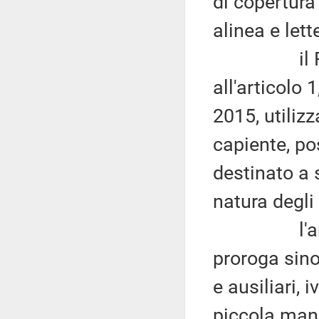
di copertura 
alinea e let
il Fondo 
all'articolo
2015, utilizz
capiente, p
destinato a 
natura degli
l'articol
proroga sino
e ausiliari, 
piccola manu