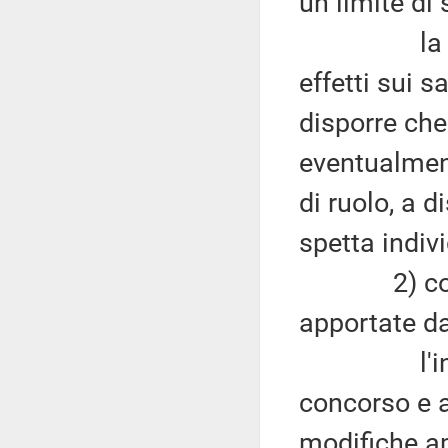
un limite di
la disposi
effetti sui s
disporre che
eventualment
di ruolo, a d
spetta indivi
2) con rif
apportate da
l'incremen
concorso e a
modifiche ap