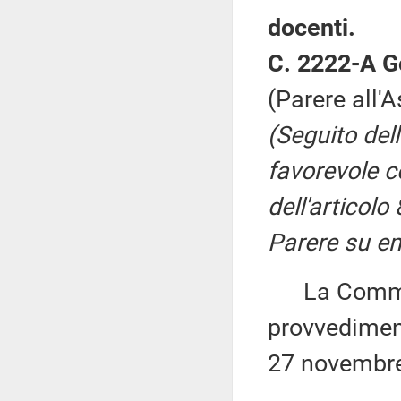
docenti.
C. 2222-A G
(Parere all'
(Seguito del
favorevole co
dell'articolo
Parere su e
La Commiss
provvediment
27 novembre