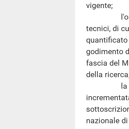
vigente;
l'onere pe
tecnici, di c
quantificato
godimento da
fascia del Mi
della ricerca
la retrib
incrementata
sottoscrizio
nazionale di