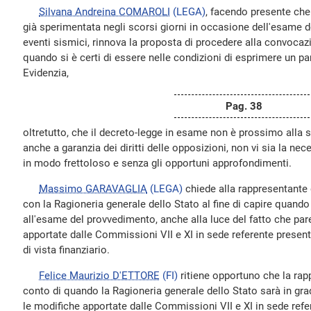
Silvana Andreina COMAROLI
(LEGA)
, facendo presente che 
già sperimentata negli scorsi giorni in occasione dell'esame de
eventi sismici, rinnova la proposta di procedere alla convoc
quando si è certi di essere nelle condizioni di esprimere un p
Evidenzia,
Pag. 38
oltretutto, che il decreto-legge in esame non è prossimo alla s
anche a garanzia dei diritti delle opposizioni, non vi sia la n
in modo frettoloso e senza gli opportuni approfondimenti.
Massimo GARAVAGLIA
(LEGA)
chiede alla rappresentante 
con la Ragioneria generale dello Stato al fine di capire quando 
all'esame del provvedimento, anche alla luce del fatto che p
apportate dalle Commissioni VII e XI in sede referente presenti
di vista finanziario.
Felice Maurizio D'ETTORE
(FI)
ritiene opportuno che la rap
conto di quando la Ragioneria generale dello Stato sarà in gr
le modifiche apportate dalle Commissioni VII e XI in sede refer