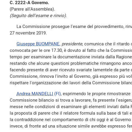
C. 2222-A Governo.
(Parere all'Assemblea).
(Seguito dell'esame e rinvio).
La Commissione prosegue l'esame del provvedimento, rinviat
27 novembre 2019.
Giuseppe BUOMPANE
,
presidente
, comunica che il ritardo 
convocata per le ore 17.30, è dovuto al fatto che la Commissi
tempo per esaminare la documentazione inviata dalla Ragioner
restando che alcune questioni problematiche rimangono ancora
facendo presente di aver ricevuto svariate lamentele da parte d
Commissione, rinnova l'invito al Governo, già espresso più vol
rispettare l'organizzazione dei lavori della Commissione bilan
Andrea MANDELLI
(FI)
, esprimendo le proprie rimostranze p
Commissione bilancio si trova a lavorare, fa presente l'esigen
messe nelle condizioni di esaminare gli elementi inviati dalla 
la proposta di parere che il relatore formula sulla base di tali 
la contraddizione nel comportamento di chi oggi è al Governo e
invece, di fronte ad una situazione simile avrebbe espresso f