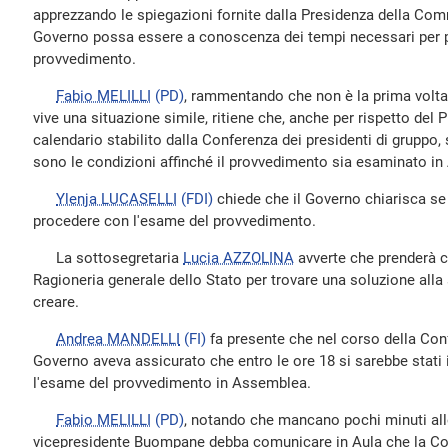
apprezzando le spiegazioni fornite dalla Presidenza della Comm
Governo possa essere a conoscenza dei tempi necessari per p
provvedimento.
Fabio MELILLI
(PD)
, rammentando che non è la prima volt
vive una situazione simile, ritiene che, anche per rispetto del
calendario stabilito dalla Conferenza dei presidenti di gruppo, 
sono le condizioni affinché il provvedimento sia esaminato i
Ylenja LUCASELLI
(FDI)
chiede che il Governo chiarisca se 
procedere con l'esame del provvedimento.
La sottosegretaria
Lucia AZZOLINA
avverte che prenderà co
Ragioneria generale dello Stato per trovare una soluzione alla 
creare.
Andrea MANDELLI
(FI)
fa presente che nel corso della Conf
Governo aveva assicurato che entro le ore 18 si sarebbe stati 
l'esame del provvedimento in Assemblea.
Fabio MELILLI
(PD)
, notando che mancano pochi minuti alle 
vicepresidente Buompane debba comunicare in Aula che la Co