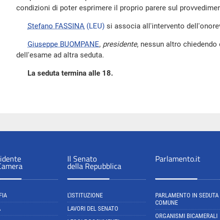
condizioni di poter esprimere il proprio parere sul provvedime
Stefano FASSINA
(LEU)
si associa all'intervento dell'onorev
Giuseppe BUOMPANE
,
presidente
, nessun altro chiedendo di
dell'esame ad altra seduta.
La seduta termina alle 18.
sidente
Il Senato
Parlamento.it
 Camera
della Repubblica
FIA
L'ISTITUZIONE
PARLAMENTO IN SEDUTA
COMUNE
A
LAVORI DEL SENATO
ORGANISMI BICAMERALI