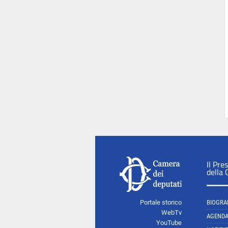
Il Pre
della
Portale storico
BIOGRA
WebTv
AGEND
YouTube