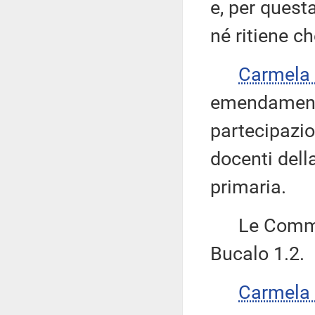
e, per quest
né ritiene c
Carmela
emendamento
partecipazio
docenti dell
primaria.
Le Commiss
Bucalo 1.2.
Carmela