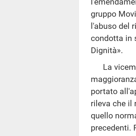
l'emendament
gruppo Movim
l'abuso del 
condotta in 
Dignità».
La vicemi
maggioranza 
portato all'
rileva che il
quello norma
precedenti. 