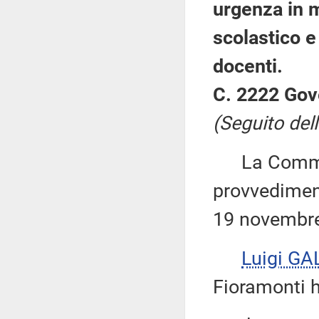
urgenza in m
scolastico e 
docenti.
C. 2222 Gov
(Seguito del
La Commiss
provvediment
19 novembre
Luigi GA
Fioramonti h