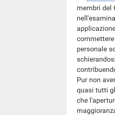
membri del G
nell'esamina
applicazione 
commettere e
personale sc
schierandosi
contribuendo
Pur non aven
quasi tutti 
che l'apertu
maggioranza 