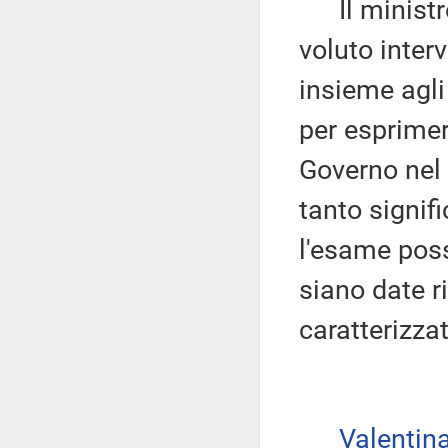
Il minist
voluto inter
insieme agli
per esprimer
Governo nel
tanto signif
l'esame poss
siano date r
caratterizza
Valenti