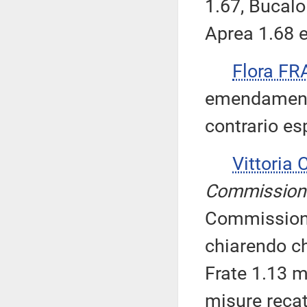
1.67, Bucalo 
Aprea 1.68 e
Flora FR
emendamento 
contrario esp
Vittoria
Commission
Commissione,
chiarendo c
Frate 1.13 m
misure recate