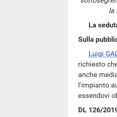
sottosegreta
la
La sedut
Sulla pubblic
Luigi GA
richiesto che
anche media
l'impianto a
essendovi ob
DL 126/2019: