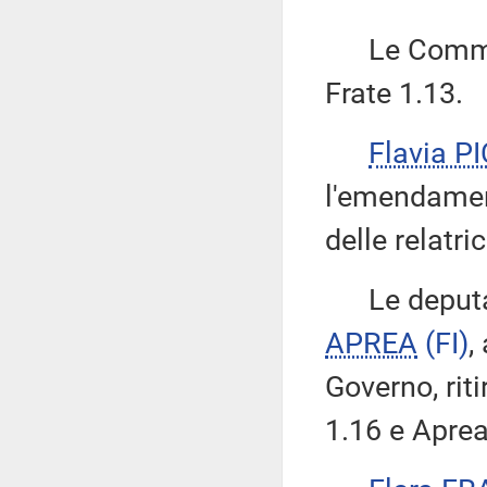
Le Commiss
Frate 1.13.
Flavia P
l'emendament
delle relatric
Le deput
APREA
(FI)
,
Governo, rit
1.16 e Aprea