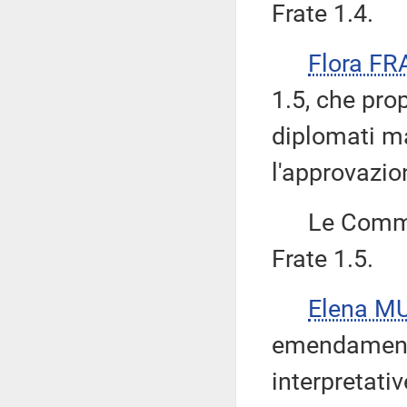
Frate 1.4.
Flora FR
1.5, che pro
diplomati m
l'approvazio
Le Commiss
Frate 1.5.
Elena M
emendamento 
interpretati