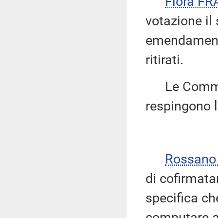
Flora FR
votazione il
emendamenti 
ritirati.
Le Commissi
respingono 
Rossano
di cofirmata
specifica ch
computare an