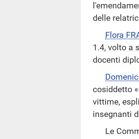
l'emendament
delle relatric
Flora FR
1.4, volto a
docenti dipl
Domenic
cosiddetto «
vittime, espl
insegnanti d
Le Commiss