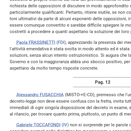
richiesta delle opposizioni di discutere in modo approfondito 
particolarmente qualificanti. Pertanto, ritiene inutile, se non 
toni ultimativi da parte di alcuni esponenti delle opposizioni, 
essere comunque convertito e sarebbe difficile spiegare le mot
costretti a procedere a quanti aspettano la soluzione dei loro
Paola FRASSINETTI
(FDI)
, apprezzando la presenza dei me
l'attività emendativa è stata svolta in modo attento ed è stata f
soluzioni, senza alcun intento ostruzionistico. Si augura che la 
Governo e con la maggioranza abbia uno sbocco positivo, per i
aspettano da molto tempo risposte concrete.
Pag. 12
Alessandro FUSACCHIA
(MISTO-+E-CD), premesso che l'ur
decreto-legge non deve essere confusa con la fretta, invita tutti
immediati di ogni singola disposizione del decreto in esame, e
al rilancio, per trovare quanto prima, piuttosto, un punto di me
Gabriele TOCCAFONDI
(IV)
non si sorprende per le parole d