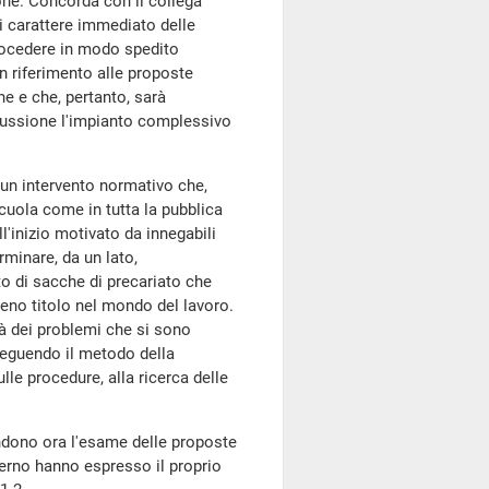
one. Concorda con il collega
i carattere immediato delle
rocedere in modo spedito
n riferimento alle proposte
ne e che, pertanto, sarà
scussione l'impianto complessivo
 un intervento normativo che,
scuola come in tutta la pubblica
l'inizio motivato da innegabili
rminare, da un lato,
to di sacche di precariato che
eno titolo nel mondo del lavoro.
tà dei problemi che si sono
seguendo il metodo della
lle procedure, alla ricerca delle
ndono ora l'esame delle proposte
Governo hanno espresso il proprio