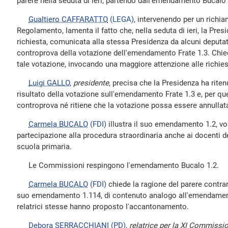
parere nella seduta di ieri, partendo dall'emendamento Bucalo 
Gualtiero CAFFARATTO
(LEGA)
, intervenendo per un richiam
Regolamento, lamenta il fatto che, nella seduta di ieri, la Pres
richiesta, comunicata alla stessa Presidenza da alcuni deputati
controprova della votazione dell'emendamento Frate 1.3. Chied
tale votazione, invocando una maggiore attenzione alle richies
Luigi GALLO
,
presidente
, precisa che la Presidenza ha riten
risultato della votazione sull'emendamento Frate 1.3 e, per qu
controprova né ritiene che la votazione possa essere annullat
Carmela BUCALO
(FDI)
illustra il suo emendamento 1.2, vo
partecipazione alla procedura straordinaria anche ai docenti del
scuola primaria.
Le Commissioni respingono l'emendamento Bucalo 1.2.
Carmela BUCALO
(FDI)
chiede la ragione del parere contrar
suo emendamento 1.114, di contenuto analogo all'emendamento
relatrici stesse hanno proposto l'accantonamento.
Debora SERRACCHIANI
(PD)
,
relatrice per la XI Commissi