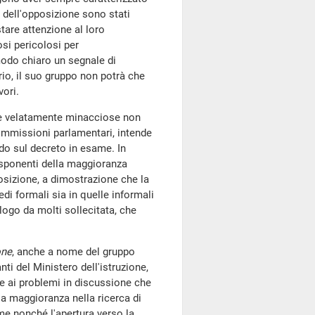
 dell'opposizione sono stati
tare attenzione al loro
si pericolosi per
odo chiaro un segnale di
rio, il suo gruppo non potrà che
ori.
 e velatamente minacciose non
 Commissioni parlamentari, intende
ndo sul decreto in esame. In
esponenti della maggioranza
osizione, a dimostrazione che la
di formali sia in quelle informali
alogo da molti sollecitata, che
one
, anche a nome del gruppo
nti del Ministero dell'istruzione,
one ai problemi in discussione che
la maggioranza nella ricerca di
me nonché l'apertura verso la