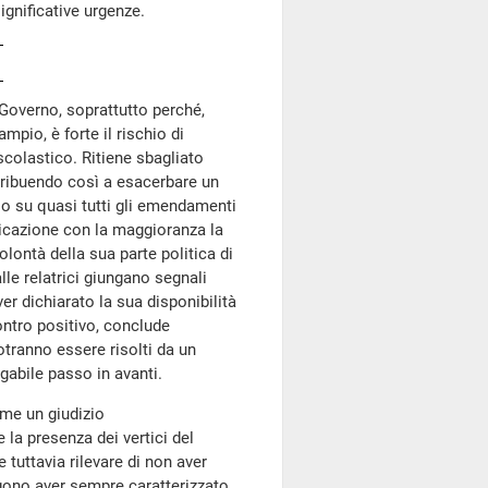
ignificative urgenze.
Governo, soprattutto perché,
pio, è forte il rischio di
colastico. Ritiene sbagliato
ntribuendo così a esacerbare un
rio su quasi tutti gli emendamenti
nicazione con la maggioranza la
lontà della sua parte politica di
alle relatrici giungano segnali
r dichiarato la sua disponibilità
ontro positivo, conclude
tranno essere risolti da un
abile passo in avanti.
ime un giudizio
la presenza dei vertici del
tuttavia rilevare di non aver
ngono aver sempre caratterizzato