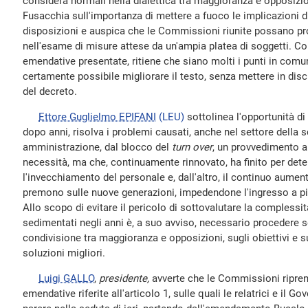
considera normali nella dialettica tra maggioranza e opposizi
Fusacchia sull'importanza di mettere a fuoco le implicazioni d
disposizioni e auspica che le Commissioni riunite possano p
nell'esame di misure attese da un'ampia platea di soggetti. Co
emendative presentate, ritiene che siano molti i punti in comu
certamente possibile migliorare il testo, senza mettere in di
del decreto.
Ettore Guglielmo EPIFANI
(LEU)
sottolinea l'opportunità di
dopo anni, risolva i problemi causati, anche nel settore della 
amministrazione, dal blocco del
turn over
, un provvedimento al
necessità, ma che, continuamente rinnovato, ha finito per dete
l'invecchiamento del personale e, dall'altro, il continuo aumen
premono sulle nuove generazioni, impedendone l'ingresso a pi
Allo scopo di evitare il pericolo di sottovalutare la complessi
sedimentati negli anni è, a suo avviso, necessario procedere 
condivisione tra maggioranza e opposizioni, sugli obiettivi e su
soluzioni migliori.
Luigi GALLO
,
presidente,
avverte che le Commissioni ripre
emendative riferite all'articolo 1, sulle quali le relatrici e il 