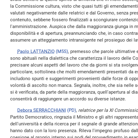
la Commissione cultura, visto che quasi tutti gli emendamenti
valutati negativamente dalle relatrici e dal Governo, senza pres
contenuto, sebbene fossero finalizzati a scongiurare contenzio
l'amministrazione. Auspica che dalla maggioranza giunga in m
disponibilità e di apertura, preannunciando che, in caso contra
assumere un atteggiamento intransigente nel prosieguo dei lav
Paolo LATTANZIO
(M5S)
, premesso che parole ultimative
sono abituali nella dialettica che caratterizza il lavoro delle
precisare alcuni aspetti del lavoro che da giorni si sta svolge
particolare, sottolinea che molti emendamenti presentati da 
includono spunti e suggerimenti provenienti dalle forze di opp
volontà di ascolto non manca. Segnala, inoltre, che sia nelle se
si è verificata, da parte della maggioranza, quell'apertura al di
consentirà di raggiungere un accordo su diverse istanze.
Debora SERRACCHIANI
(PD)
,
relatrice per la XI Commissi
Partito Democratico, ringrazia il Ministro e gli altri rappresenta
dell'università e della ricerca per il segnale di grande attenzi
hanno dato con la loro presenza. Rileva l'impegno profuso dal
coesione al proprio interno sui nodi del provvedimento in esa