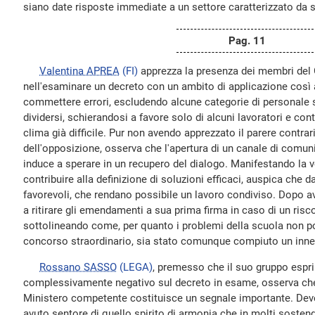
siano date risposte immediate a un settore caratterizzato da s
Pag. 11
Valentina APREA
(FI)
apprezza la presenza dei membri del 
nell'esaminare un decreto con un ambito di applicazione così am
commettere errori, escludendo alcune categorie di personale s
dividersi, schierandosi a favore solo di alcuni lavoratori e co
clima già difficile. Pur non avendo apprezzato il parere contra
dell'opposizione, osserva che l'apertura di un canale di comu
induce a sperare in un recupero del dialogo. Manifestando la vo
contribuire alla definizione di soluzioni efficaci, auspica che d
favorevoli, che rendano possibile un lavoro condiviso. Dopo ave
a ritirare gli emendamenti a sua prima firma in caso di un risc
sottolineando come, per quanto i problemi della scuola non po
concorso straordinario, sia stato comunque compiuto un inneg
Rossano SASSO
(LEGA)
, premesso che il suo gruppo espr
complessivamente negativo sul decreto in esame, osserva che 
Ministero competente costituisce un segnale importante. Deve 
avuto sentore di quello spirito di armonia che in molti soste