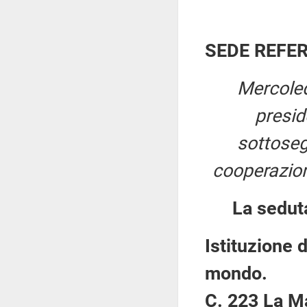
SEDE REFE
Mercoled
presi
sottosegr
cooperazion
La sedut
Istituzione d
mondo.
C. 223 La M