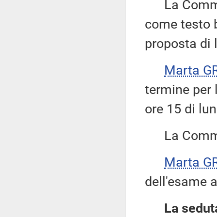
La Commissi
come testo b
proposta di 
Marta G
termine per 
ore 15 di l
La Commis
Marta G
dell'esame a
La seduta