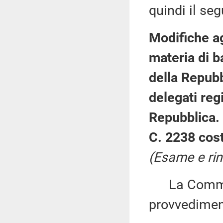
quindi il se
Modifiche ag
materia di b
della Repubb
delegati reg
Repubblica.
C. 2238 cost
(Esame e rin
La Commiss
provvedimen