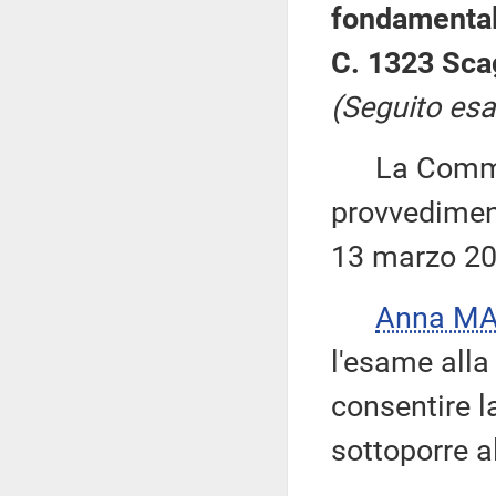
fondamental
C. 1323 Scag
(Seguito esa
La Commiss
provvediment
13 marzo 20
Anna M
l'esame alla
consentire l
sottoporre 