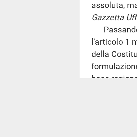
assoluta, ma 
Gazzetta Uff
Passando a
l'articolo 1
della Costitu
formulazione
base regional
circoscrizio
«su base cir
vigore, seco
proposta di 