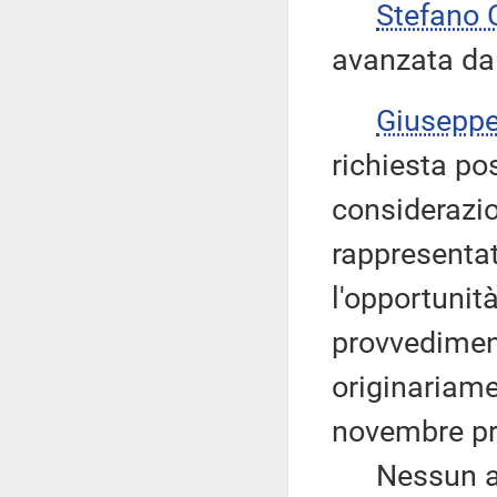
Stefano
avanzata dal
Giusepp
richiesta po
considerazio
rappresenta
l'opportunità
provvedimen
originariame
novembre p
Nessun altr