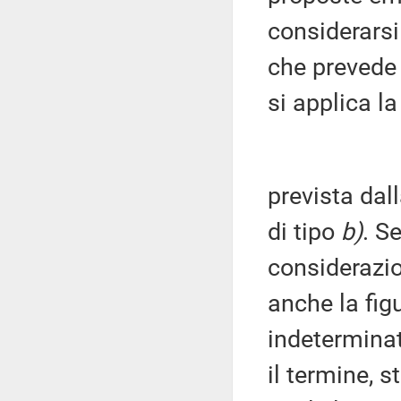
considerars
che prevede 
si applica la
prevista dal
di tipo
b)
. S
considerazio
anche la fig
indeterminat
il termine, s