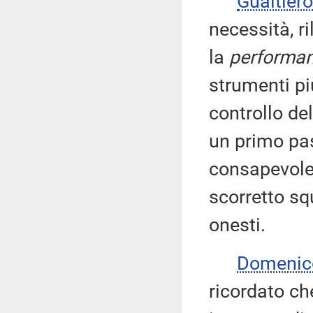
Gualtie
necessità, ri
la
performa
strumenti più
controllo de
un primo pas
consapevole
scorretto squ
onesti.
Domenic
ricordato ch