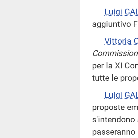
Luigi GA
aggiuntivo F
Vittoria
Commission
per la XI C
tutte le prop
Luigi GA
proposte emen
s'intendono
passeranno 