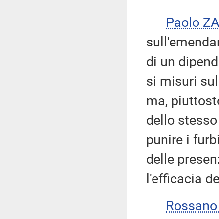
Paolo Z
sull'emendam
di un dipen
si misuri su
ma, piuttosto
dello stesso 
punire i furb
delle presenz
l'efficacia 
Rossano