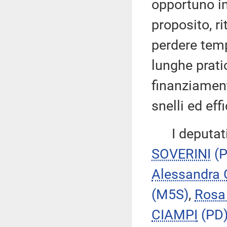
opportuno im
proposito, r
perdere temp
lunghe prati
finanziament
snelli ed effi
I deputat
SOVERINI
(
Alessandr
(M5S)
,
Rosa
CIAMPI
(PD