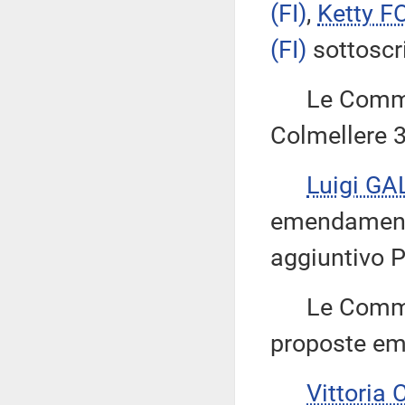
(FI)
,
Ketty F
(FI)
sottoscr
Le Commiss
Colmellere 3
Luigi GA
emendamenti 
aggiuntivo P
Le Commiss
proposte emen
Vittoria