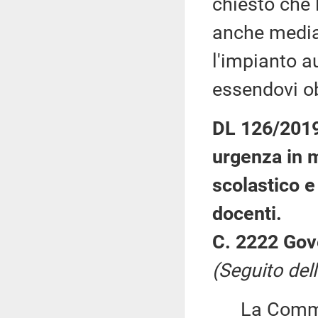
chiesto che 
anche media
l'impianto a
essendovi ob
DL 126/2019:
urgenza in m
scolastico e 
docenti.
C. 2222 Gov
(Seguito dell
La Commiss