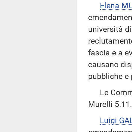
Elena M
emendamento
università di
reclutamento
fascia e a ev
causano disp
pubbliche e 
Le Commiss
Murelli 5.11.
Luigi GA