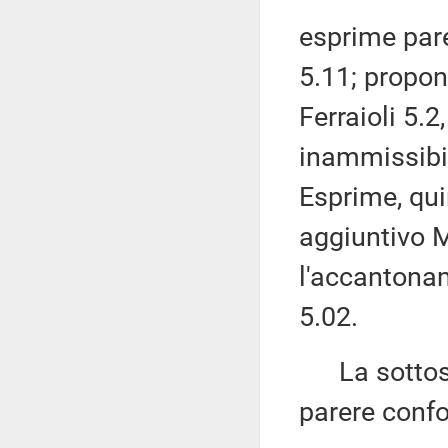
esprime par
5.11; propo
Ferraioli 5.2
inammissibi
Esprime, quin
aggiuntivo 
l'accantonam
5.02.
La sottose
parere confo