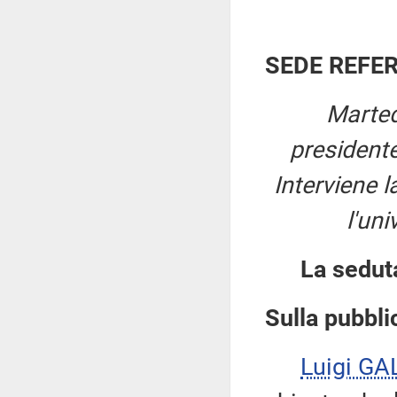
SEDE REFE
Marted
president
Interviene l
l'uni
La sedut
Sulla pubblic
Luigi GA