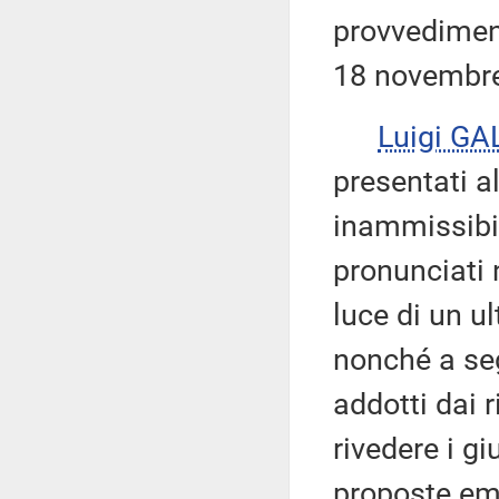
provvediment
18 novembre
Luigi GA
presentati al
inammissibil
pronunciati n
luce di un u
nonché a segu
addotti dai r
rivedere i gi
proposte em