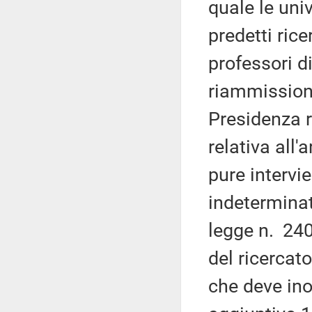
quale le uni
predetti ric
professori d
riammission
Presidenza r
relativa all'
pure intervi
indeterminat
legge n. 240,
del ricerca
che deve ino