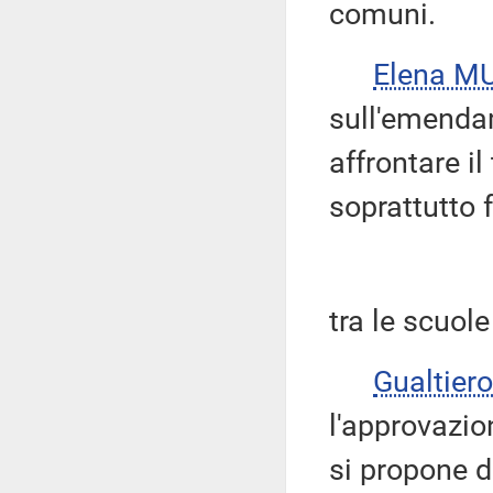
comuni.
Elena M
sull'emendam
affrontare i
soprattutto 
tra le scuole 
Gualtie
l'approvazi
si propone di