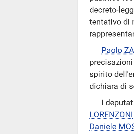
decreto-legg
tentativo di
rappresentan
Paolo Z
precisazioni 
spirito dell
dichiara di s
I deputat
LORENZONI
Daniele MO