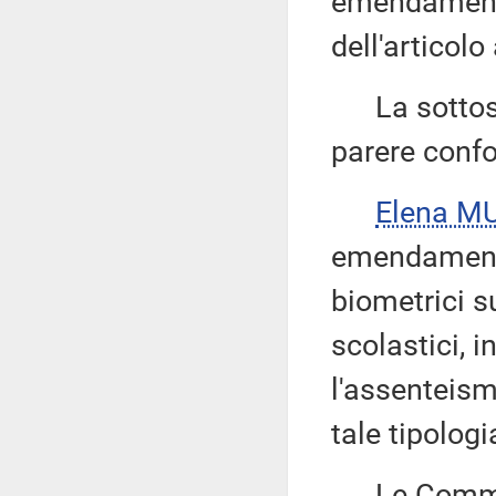
emendamenti
dell'articolo
La sottose
parere confo
Elena M
emendamento 
biometrici s
scolastici, 
l'assenteis
tale tipologi
Le Commiss