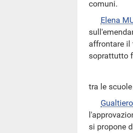
comuni.
Elena M
sull'emendam
affrontare i
soprattutto 
tra le scuole 
Gualtie
l'approvazi
si propone di