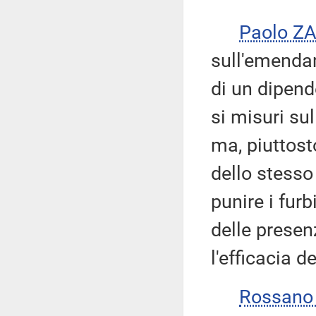
Paolo Z
sull'emendam
di un dipen
si misuri su
ma, piuttosto
dello stesso 
punire i furb
delle presenz
l'efficacia 
Rossano