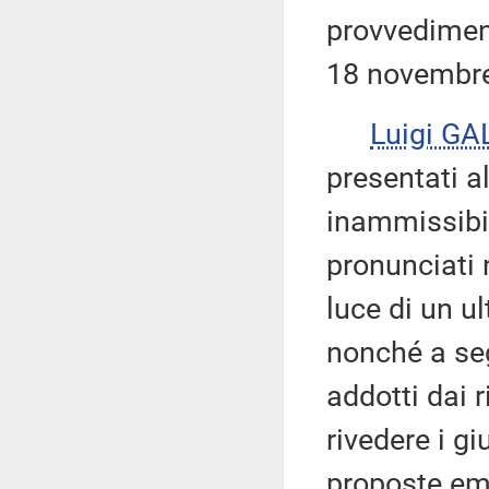
provvediment
18 novembre
Luigi GA
presentati al
inammissibil
pronunciati n
luce di un u
nonché a segu
addotti dai r
rivedere i gi
proposte em