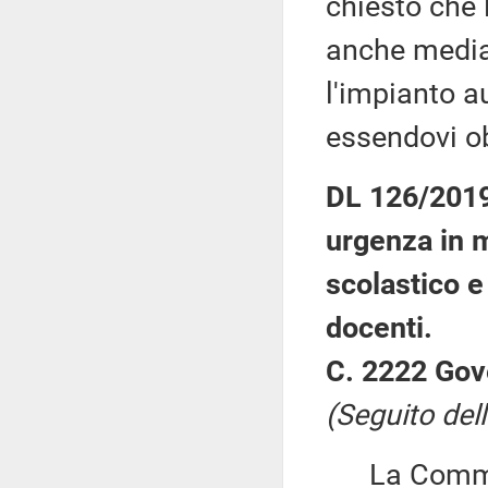
chiesto che 
anche media
l'impianto a
essendovi ob
DL 126/2019:
urgenza in m
scolastico e 
docenti.
C. 2222 Gov
(Seguito dell
La Commiss