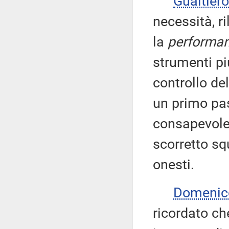
Gualtie
necessità, ri
la
performa
strumenti più
controllo de
un primo pas
consapevole
scorretto squ
onesti.
Domenic
ricordato ch