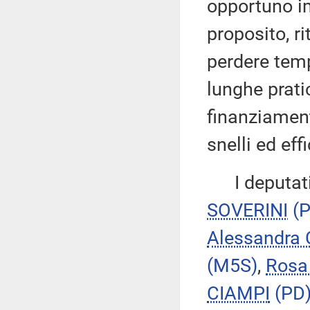
opportuno im
proposito, r
perdere temp
lunghe prati
finanziament
snelli ed effi
I deputat
SOVERINI
(
Alessandr
(M5S)
,
Rosa
CIAMPI
(PD