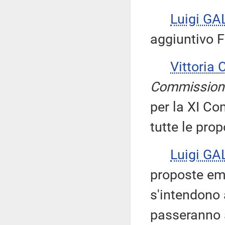
Luigi GA
aggiuntivo F
Vittoria
Commission
per la XI C
tutte le prop
Luigi GA
proposte emen
s'intendono
passeranno 