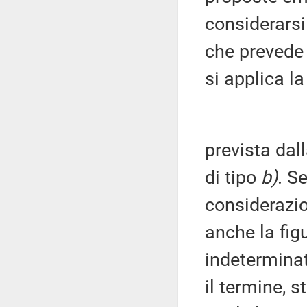
considerars
che prevede 
si applica la
prevista dal
di tipo
b)
. S
considerazio
anche la fig
indeterminat
il termine, s