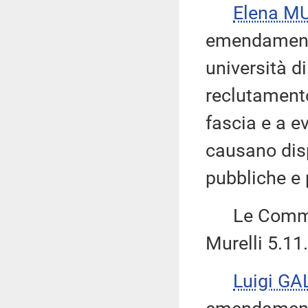
Elena M
emendamento
università di
reclutamento
fascia e a ev
causano disp
pubbliche e 
Le Commiss
Murelli 5.11.
Luigi GA