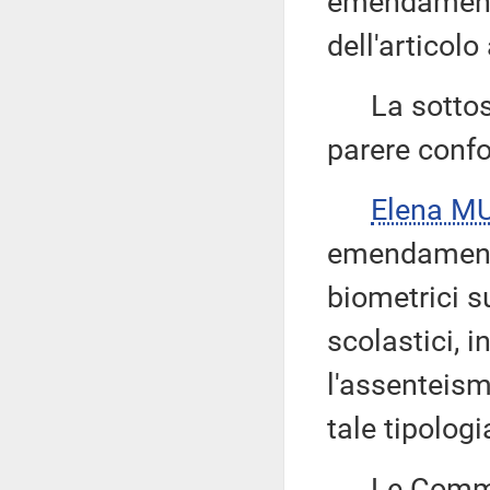
emendamenti
dell'articolo
La sottose
parere confo
Elena M
emendamento 
biometrici s
scolastici, 
l'assenteis
tale tipologi
Le Commiss