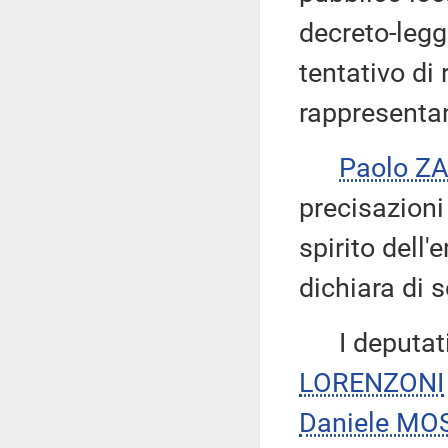
decreto-legg
tentativo di
rappresentan
Paolo Z
precisazioni 
spirito dell
dichiara di s
I deputat
LORENZONI
Daniele MO