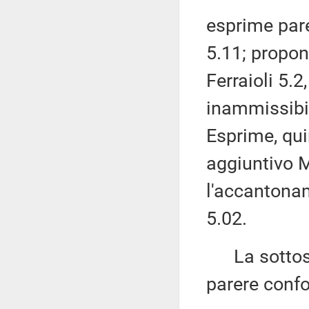
esprime par
5.11; propo
Ferraioli 5.2
inammissibi
Esprime, quin
aggiuntivo 
l'accantonam
5.02.
La sottose
parere confo