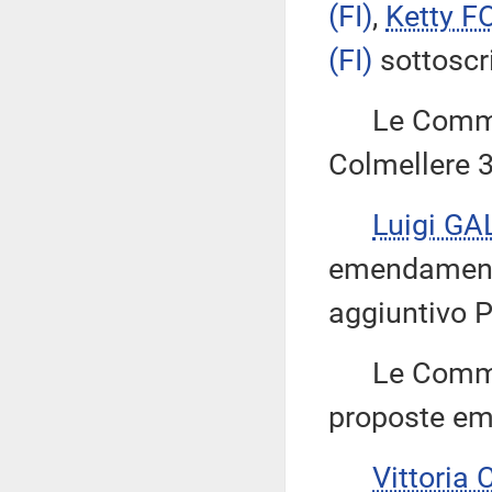
(FI)
,
Ketty F
(FI)
sottoscr
Le Commiss
Colmellere 3
Luigi GA
emendamenti 
aggiuntivo P
Le Commiss
proposte emen
Vittoria