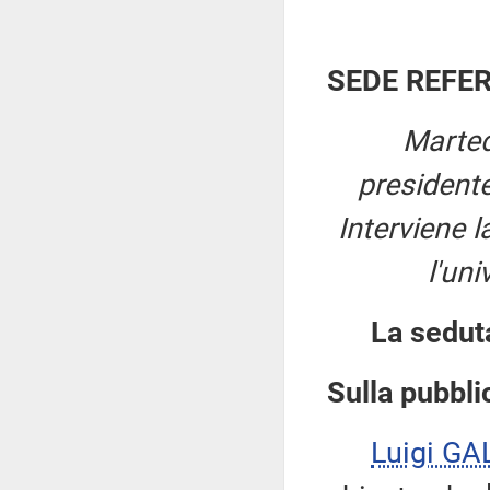
SEDE REFE
Marted
president
Interviene l
l'uni
La sedut
Sulla pubblic
Luigi GA