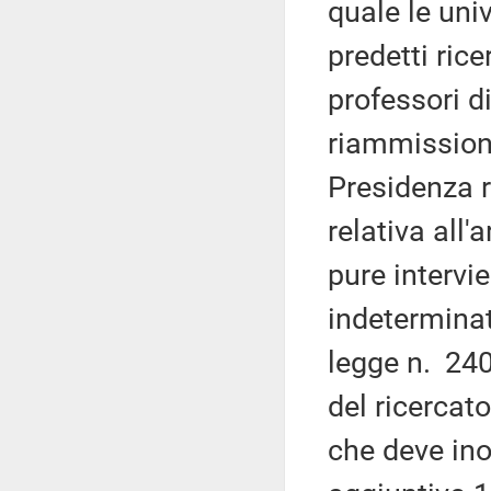
quale le uni
predetti ric
professori d
riammission
Presidenza r
relativa all'
pure intervi
indeterminat
legge n. 240,
del ricerca
che deve ino