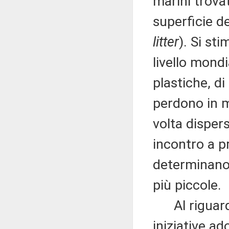
marini trovat
superficie d
litter
). Si st
livello mondi
plastiche, di
perdono in m
volta dispers
incontro a p
determinano
più piccole.
Al riguardo
iniziative ad