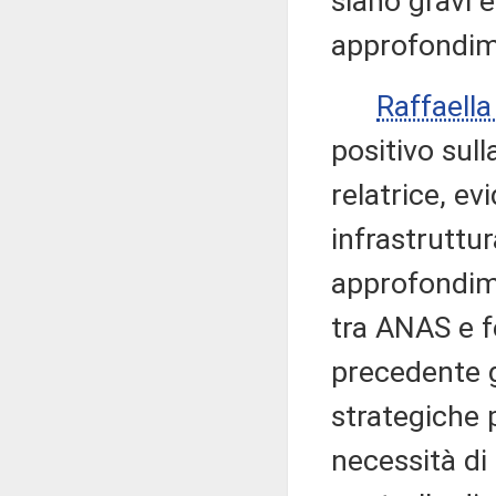
siano gravi 
approfondim
Raffaell
positivo sull
relatrice, e
infrastruttu
approfondim
tra ANAS e f
precedente g
strategiche p
necessità di