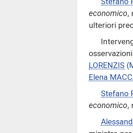
Stefano
economico
,
ulteriori pre
Intervengon
osservazioni
LORENZIS
(
Elena MACC
Stefano
economico
,
Alessan