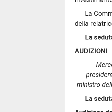
La Commissi
della relatri
La seduta
AUDIZIONI
Merco
presiden
ministro del
La seduta