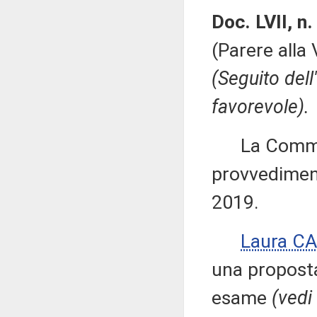
Doc. LVII, n.
(Parere alla
(Seguito del
favorevole).
La Commiss
provvediment
2019.
Laura C
una proposta
esame
(vedi