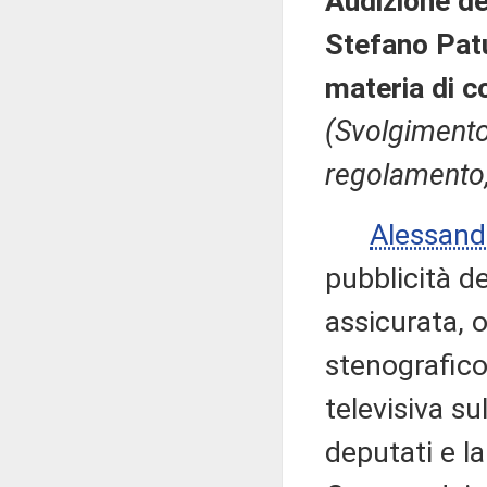
Audizione de
Stefano Patu
materia di c
(Svolgimento,
regolamento,
Alessan
pubblicità de
assicurata, 
stenografico
televisiva su
deputati e l