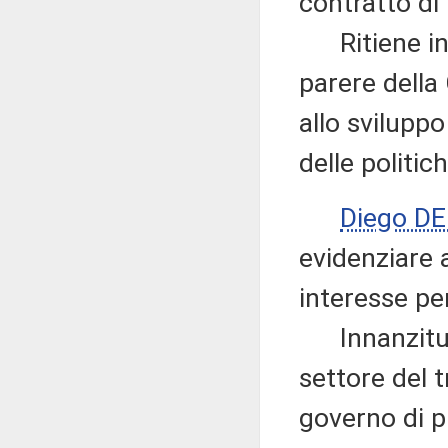
contratto d
Ritiene infi
parere della
allo sviluppo
delle politi
Diego D
evidenziare 
interesse pe
Innanzitutt
settore del t
governo di p