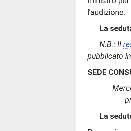
ministro per
l'audizione.
La seduta
N.B.: Il
re
pubblicato in
SEDE CONS
Merco
p
La sedut