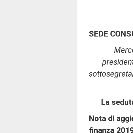
SEDE CONS
Merco
presiden
sottosegretari
La sedut
Nota di agg
finanza 2019