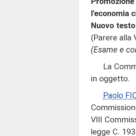
Promozione d
l'economia c
Nuovo testo
(Parere alla
(Esame e con
La Commissi
in oggetto.
Paolo F
Commissione 
VIII Commiss
legge C. 1939