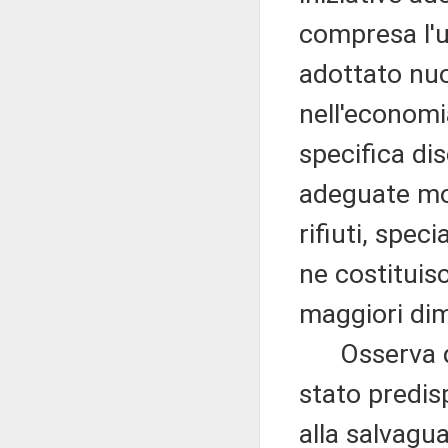
compresa l'u
adottato nuo
nell'economi
specifica di
adeguate moda
rifiuti, spec
ne costituis
maggiori dim
Osserva qui
stato predisp
alla salvagua