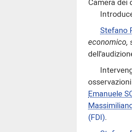
Camera dei d
Introduce q
Stefano
economico,
s
dell'audizion
Intervengon
osservazioni
Emanuele S
Massimilian
(FDI)
.