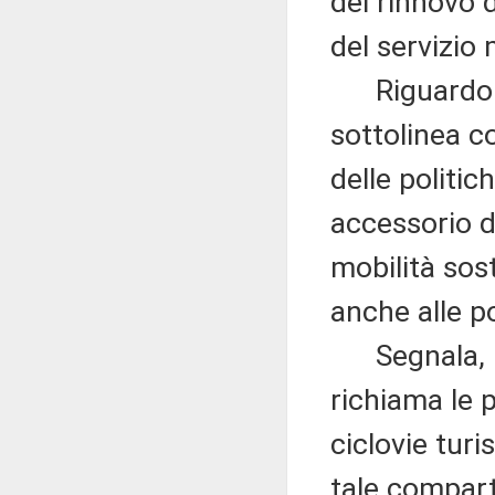
del rinnovo
del servizio
Riguardo al 
sottolinea c
delle politi
accessorio d
mobilità sost
anche alle po
Segnala, in
richiama le p
ciclovie turi
tale compart