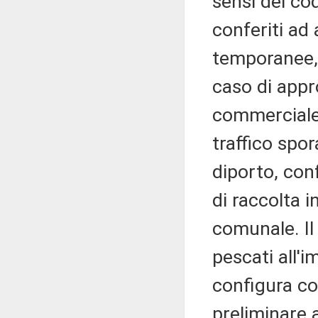
sensi del cod
conferiti ad
temporanee, 
caso di appr
commerciale,
traffico spo
diporto, conf
di raccolta i
comunale. Il
pescati all'i
configura c
preliminare a