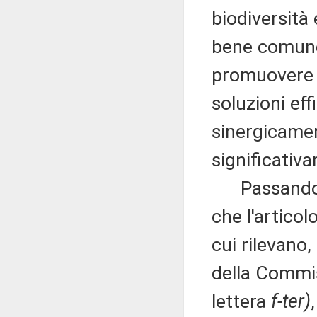
biodiversità
bene comune.
promuovere i
soluzioni ef
sinergicamen
significativa
Passando ad 
che l'articol
cui rilevano,
della Commis
lettera
f-ter)