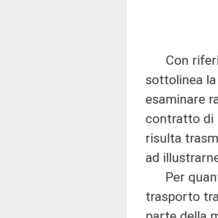
Con riferime
sottolinea l
esaminare r
contratto d
risulta tras
ad illustrarn
Per quanto r
trasporto tr
parte della 