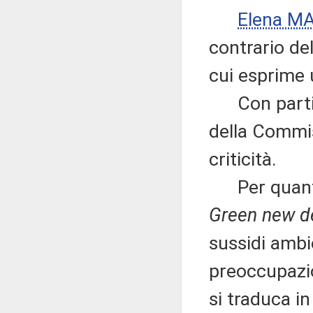
Elena M
contrario de
cui esprime 
Con particol
della Commis
criticità.
Per quanto 
Green new d
sussidi amb
preoccupazio
si traduca in