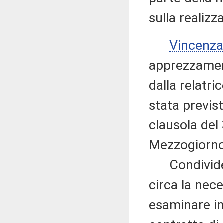
sulla realizza
Vincenz
apprezzament
dalla relatric
stata previs
clausola del 
Mezzogiorno
Condivide l
circa la nec
esaminare in