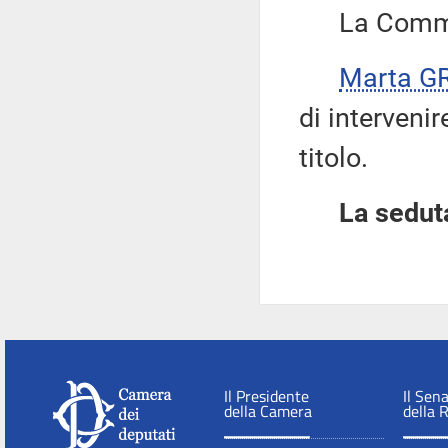
La Commis
Marta G
di interveni
titolo.
La seduta
Il Presidente
Il Sen
della Camera
della 