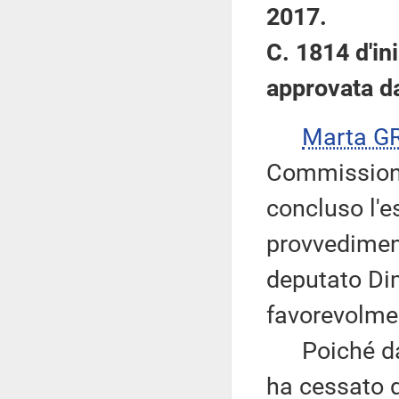
2017.
C. 1814 d'ini
approvata d
Marta G
Commissione,
concluso l'e
provvediment
deputato Dim
favorevolme
Poiché dal 
ha cessato 