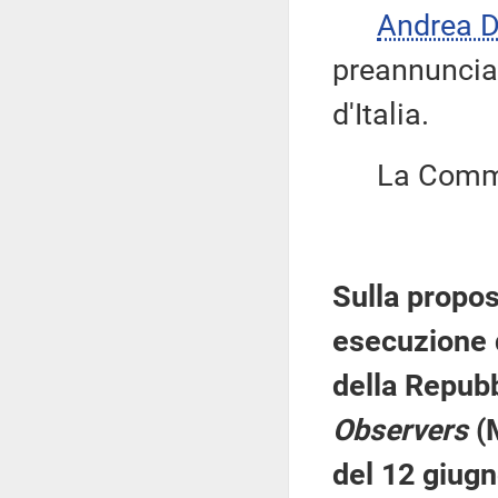
Andrea 
preannuncia 
d'Italia.
La Commis
Sulla propos
esecuzione d
della Repubb
Observers
(M
del 12 giugn