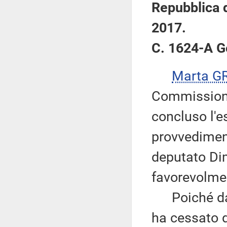
Repubblica d
2017.
C. 1624-A G
Marta G
Commissione,
concluso l'e
provvediment
deputato Dim
favorevolme
Poiché dal 
ha cessato 