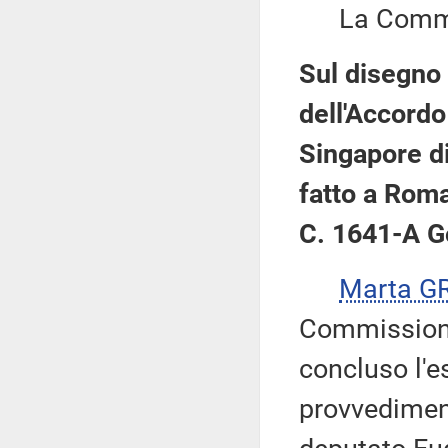
La Commis
Sul disegno 
dell'Accordo 
Singapore di
fatto a Roma
C. 1641-A G
Marta G
Commissione,
concluso l'e
provvediment