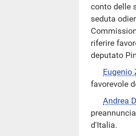
conto delle 
seduta odier
Commissione
riferire fav
deputato Pi
Eugenio 
favorevole d
Andrea 
preannuncia 
d'Italia.