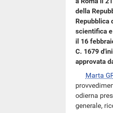
a Roma il 2
della Repubb
Repubblica d
scientifica 
il 16 febbra
C. 1679 d'ini
approvata d
Marta G
provvediment
odierna pres
generale, ri