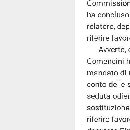
Commissione,
ha concluso 
relatore, de
riferire fav
Avverte, qui
Comencini ha
mandato di 
conto delle 
seduta odie
sostituzione
riferire fav