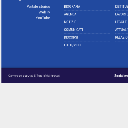
Portale storico
BIOGRAFIA
L'ISTITU
WebTv
AGENDA
LAVORI 
YouTube
NOTIZIE
LEGGI E
COMUNICATI
ATTUALI
DISCORSI
RELAZIO
FOTO/VIDEO
Social m
Camera dei deputati © Tutti i diritti riservati