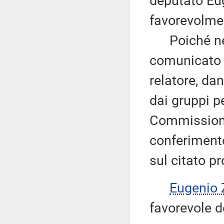
deputato Euge
favorevolme
Poiché nella
comunicato l
relatore, da
dai gruppi p
Commissione,
conferimento
sul citato p
Eugenio 
favorevole d