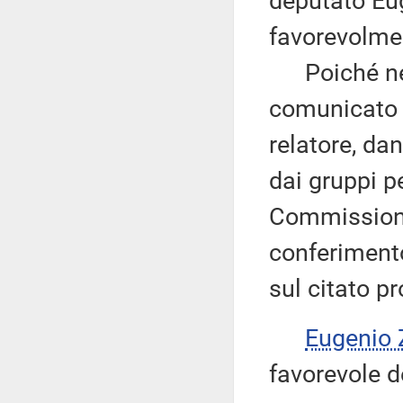
deputato Euge
favorevolme
Poiché nella
comunicato l
relatore, da
dai gruppi p
Commissione,
conferimento
sul citato p
Eugenio 
favorevole d