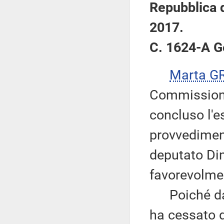
Repubblica d
2017.
C. 1624-A G
Marta G
Commissione,
concluso l'e
provvediment
deputato Dim
favorevolme
Poiché dal 
ha cessato 