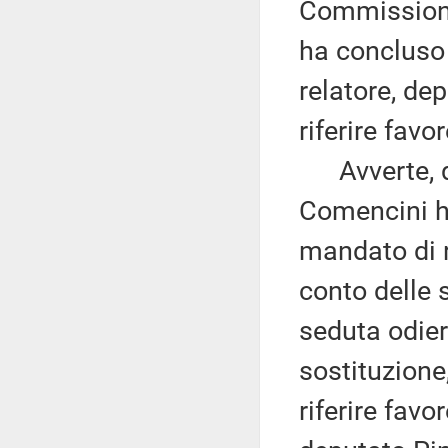
Commissione,
ha concluso 
relatore, de
riferire fav
Avverte, qui
Comencini ha
mandato di 
conto delle 
seduta odie
sostituzione
riferire fav