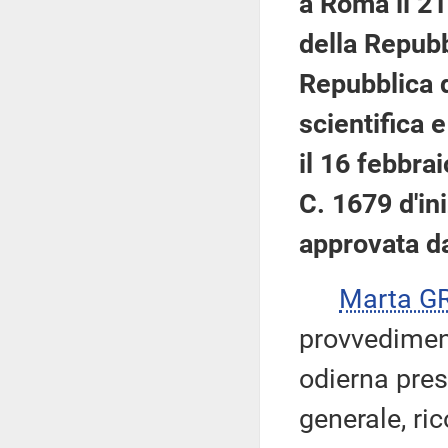
a Roma il 2
della Repubb
Repubblica d
scientifica 
il 16 febbra
C. 1679 d'ini
approvata d
Marta G
provvediment
odierna pres
generale, ri