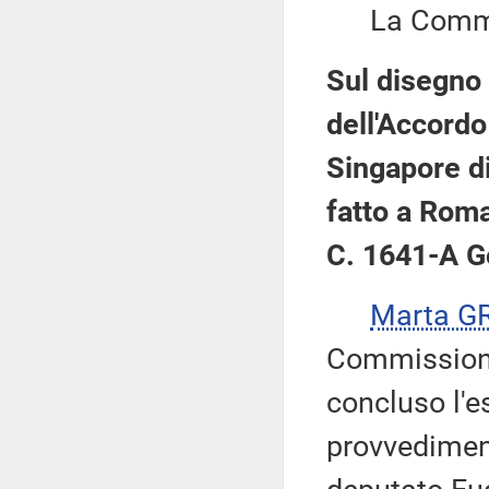
La Commis
Sul disegno 
dell'Accordo 
Singapore di
fatto a Roma
C. 1641-A G
Marta G
Commissione,
concluso l'e
provvediment