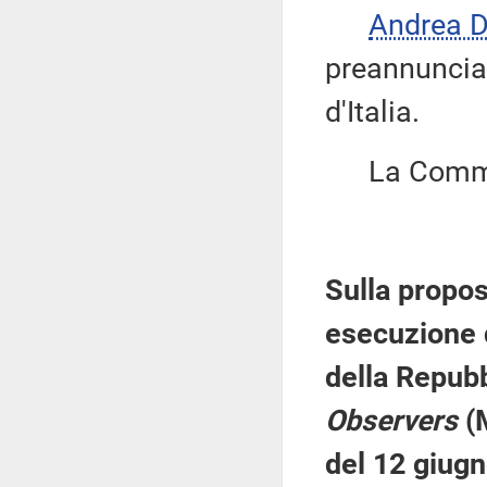
Andrea 
preannuncia 
d'Italia.
La Commis
Sulla propos
esecuzione d
della Repubb
Observers
(M
del 12 giugn