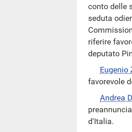
conto delle 
seduta odier
Commissione
riferire fav
deputato Pi
Eugenio 
favorevole d
Andrea 
preannuncia 
d'Italia.