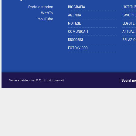
Portale storico
BIOGRAFIA
L'ISTITU
WebTv
AGENDA
LAVORI 
YouTube
NOTIZIE
LEGGI E
COMUNICATI
ATTUALI
DISCORSI
RELAZIO
FOTO/VIDEO
Social m
Camera dei deputati © Tutti i diritti riservati