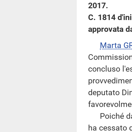
2017.
C. 1814 d'ini
approvata d
Marta G
Commissione,
concluso l'e
provvediment
deputato Dim
favorevolme
Poiché dal 
ha cessato 