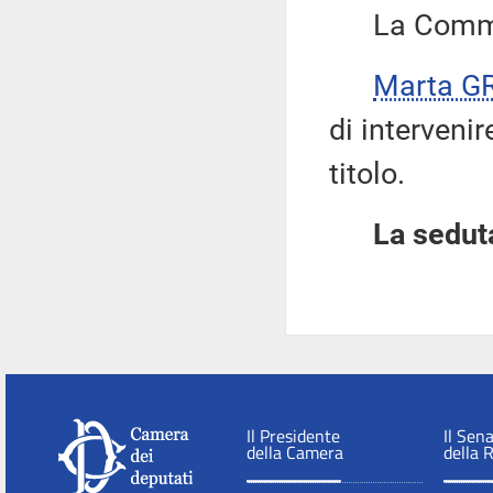
La Commis
Marta G
di interveni
titolo.
La seduta
Il Presidente
Il Sen
della Camera
della 