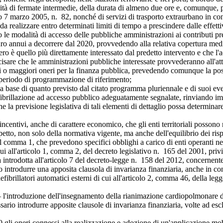
ità di fermate intermedie, della durata di almeno due ore e, comunque, pre
tivo 7 marzo 2005, n. 82, nonché di servizi di trasporto extraurbano in c
da realizzare entro determinati limiti di tempo a prescindere dalle effetti
do le modalità di accesso delle pubbliche amministrazioni ai contributi pr
 annui a decorrere dal 2020, provvedendo alla relativa copertura medi
stero è quello più direttamente interessato dal predetto intervento e che
e che le amministrazioni pubbliche interessate provvederanno all'attu
vi o maggiori oneri per la finanza pubblica, prevedendo comunque la poss
 periodo di programmazione di riferimento;
 di quanto previsto dal citato programma pluriennale e di suoi eventua
 defibrillazione ad accesso pubblico adeguatamente segnalate, rinviando i
la previsione legislativa di tali elementi di dettaglio possa determinar
ivi, anche di carattere economico, che gli enti territoriali possono r
spetto, non solo della normativa vigente, ma anche dell'equilibrio dei rispe
a 1, che prevedono specifici obblighi a carico di enti operanti nel set
ui all'articolo 1, comma 2, del decreto legislativo n. 165 del 2001, priv
a introdotta all'articolo 7 del decreto-legge n. 158 del 2012, concernente
 introdurre una apposita clausola di invarianza finanziaria, anche in con
defibrillatori automatici esterni di cui all'articolo 2, comma 46, della 
introduzione dell'insegnamento della rianimazione cardiopolmonare di ba
sario introdurre apposite clausole di invarianza finanziaria, volte ad esc
 oneri connessi alla realizzazione e adozione di un'applicazione mobil