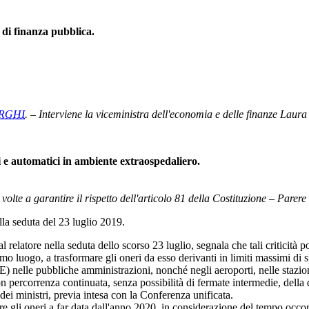
 di finanza pubblica.
ORGHI
. – Interviene la viceministra dell'economia e delle finanze Laura 
ci e automatici in ambiente extraospedaliero.
volte a garantire il rispetto dell'articolo 81 della Costituzione – Pare
 seduta del 23 luglio 2019.
dal relatore nella seduta dello scorso 23 luglio, segnala che tali criticit
o luogo, a trasformare gli oneri da esso derivanti in limiti massimi di s
E) nelle pubbliche amministrazioni, nonché negli aeroporti, nelle stazioni
con percorrenza continuata, senza possibilità di fermate intermedie, della
i ministri, previa intesa con la Conferenza unificata.
 gli oneri a far data dall'anno 2020, in considerazione del tempo occorr