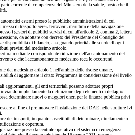
arte corrente di competenza del Ministero della salute, posto che il
ità.
automatici esterni presso le pubbliche amministrazioni di cui
 mezzi di trasporto aerei, ferroviari, marittimi e della navigazione
sso i gestori di pubblici servizi di cui all'articolo 2, comma 2, lettera
oncessione, da adottare con decreto del Presidente del Consiglio dei
ve disponibilità di bilancio, assegnando priorità alle scuole di ogni
ibuti previsti dal medesimo articolo.
opertura mediante corrispondente riduzione dell'accantonamento del
intervento e che l'accantonamento medesimo reca le occorrenti
one del medesimo articolo 1 nell'ambito delle risorse umane,
ibilità di aggiornare il citato Programma in considerazione del livello
 aggiornamenti, gli enti territoriali possano adottare propri
 rinviando implicitamente la definizione degli elementi di dettaglio
possa determinare nuovi o maggiori oneri per la finanza pubblica privi
oscere al fine di promuovere l'installazione dei DAE nelle strutture ivi
i.
e dei trasporti, in quanto suscettibili di determinare, direttamente o
ntificazione e copertura.
gistrazione presso la centrale operativa del sistema di emergenza
 del fatto che il decreto ministeriale 18 marzo 2011, recante