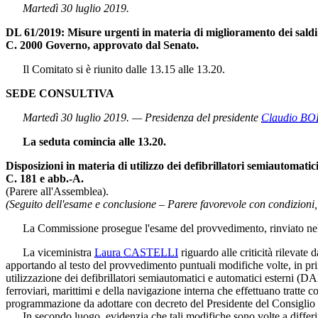
Martedì 30 luglio 2019.
DL 61/2019: Misure urgenti in materia di miglioramento dei saldi
C. 2000 Governo, approvato dal Senato.
Il Comitato si è riunito dalle 13.15 alle 13.20.
SEDE CONSULTIVA
Martedì 30 luglio 2019. — Presidenza del presidente
Claudio B
La seduta comincia alle 13.20.
Disposizioni in materia di utilizzo dei defibrillatori semiautomati
C. 181 e abb.-A.
(Parere all'Assemblea).
(Seguito dell'esame e conclusione – Parere favorevole con condizioni, 
La Commissione prosegue l'esame del provvedimento, rinviato nella
La viceministra
Laura CASTELLI
riguardo alle criticità rilevate 
apportando al testo del provvedimento puntuali modifiche volte, in prim
utilizzazione dei defibrillatori semiautomatici e automatici esterni (DA
ferroviari, marittimi e della navigazione interna che effettuano tratte 
programmazione da adottare con decreto del Presidente del Consiglio de
In secondo luogo, evidenzia che tali modifiche sono volte a differire