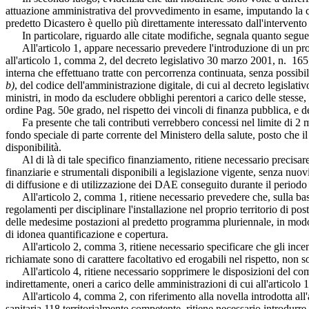
attuazione amministrativa del provvedimento in esame, imputando la co
predetto Dicastero è quello più direttamente interessato dall'interven
In particolare, riguardo alle citate modifiche, segnala quanto segue
All'articolo 1, appare necessario prevedere l'introduzione di un progr
all'articolo 1, comma 2, del decreto legislativo 30 marzo 2001, n. 165, 
interna che effettuano tratte con percorrenza continuata, senza possibil
b)
, del codice dell'amministrazione digitale, di cui al decreto legisla
ministri, in modo da escludere obblighi perentori a carico delle stesse, 
ordine
Pag. 50
e grado, nel rispetto dei vincoli di finanza pubblica, e
Fa presente che tali contributi verrebbero concessi nel limite di 2 m
fondo speciale di parte corrente del Ministero della salute, posto che 
disponibilità.
Al di là di tale specifico finanziamento, ritiene necessario precisare
finanziarie e strumentali disponibili a legislazione vigente, senza nuo
di diffusione e di utilizzazione dei DAE conseguito durante il period
All'articolo 2, comma 1, ritiene necessario prevedere che, sulla base 
regolamenti per disciplinare l'installazione nel proprio territorio di p
delle medesime postazioni al predetto programma pluriennale, in modo d
di idonea quantificazione e copertura.
All'articolo 2, comma 3, ritiene necessario specificare che gli incenti
richiamate sono di carattere facoltativo ed erogabili nel rispetto, non s
All'articolo 4, ritiene necessario sopprimere le disposizioni del comma
indirettamente, oneri a carico delle amministrazioni di cui all'articolo
All'articolo 4, comma 2, con riferimento alla novella introdotta all'a
sanitaria 118 territorialmente competente, ritiene necessario introdurre