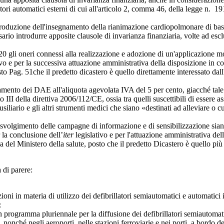
latori automatici esterni di cui all'articolo 2, comma 46, della legge n.
troduzione dell'insegnamento della rianimazione cardiopolmonare di base 
sario introdurre apposite clausole di invarianza finanziaria, volte ad esc
 gli oneri connessi alla realizzazione e adozione di un'applicazione mo
ivo e per la successiva attuazione amministrativa della disposizione in
sto
Pag. 51
che il predetto dicastero è quello direttamente interessato d
ento dei DAE all'aliquota agevolata IVA del 5 per cento, giacché tale m
o III della direttiva 2006/112/CE, ossia tra quelli suscettibili di essere ass
 ausiliario e gli altri strumenti medici che siano «destinati ad alleviare 
lo svolgimento delle campagne di informazione e di sensibilizzazione si
 la conclusione dell’
iter
legislativo e per l'attuazione amministrativa del
del Ministero della salute, posto che il predetto Dicastero è quello più 
 di parere:
in materia di utilizzo dei defibrillatori semiautomatici e automatici 
:
gramma pluriennale per la diffusione dei defibrillatori semiautomatici
nonché negli aeroporti, nelle stazioni ferroviarie e nei porti, a bordo dei