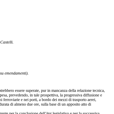
Castelli.
re su emendamenti).
à potrebbero essere superate, pur in mancanza della relazione tecnica,
pesa, prevedendo, in tale prospettiva, la progressiva diffusione e
 ferroviarie e nei porti, a bordo dei mezzi di trasporto aerei,
 durata di almeno due ore, sulla base di un apposito atto di
ente per la conclusione dell’
iter
legislativo e per la successiva