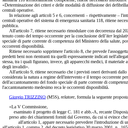
«Determinazione dei criteri e delle modalità di diffusione dei defibril
centrali operative.
In relazione agli articoli 5 e 6, concernenti – rispettivamente – l'in
centrali operative del sistema di emergenza sanitaria 118, ritiene neces
pubblica.
All'articolo 7, ritiene necessario rimodulare con decorrenza dal 2020
tenuto conto del tempo occorrente per la conclusione dell’
iter
legislat
speciale di parte corrente di competenza del Ministero della salute, po
occorrenti disponibilità.
Ritiene necessario sopprimere l'articolo 8, che prevede l'assoggettam
predetti beni non rientranti tra quelli espressamente indicati nell'allegat
stessa, tra i quali figurano, invece, gli apparecchi medici, il materiale
degli invalidi».
All'articolo 9, ritiene necessario che i previsti oneri derivanti dal
considerata la natura a regime dell'intervento e il tempo occorrente per
dell'accantonamento del fondo speciale di parte corrente di competenza 
l'accantonamento medesimo reca le occorrenti disponibilità.
Giorgio TRIZZINO
(M5S)
,
relatore
, formula la seguente proposta
«La V Commissione,
esaminato il progetto di legge C. 181 e abb.-A, recante Disposizioni 
preso atto dei chiarimenti forniti dal Governo, da cui si evince che
all'articolo 1, appare necessario prevedere l'introduzione di un pro
all'articolo 1, comma 2, del decreto legislativo 30 marzo 2001, n. 165, 