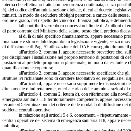
interna che effettuano tratte con percorrenza continuata, senza possibil
b)
, del codice dell'amministrazione digitale, di cui al decreto legisla
ministri, in modo da escludere obblighi perentori a carico delle stesse, 
ordine e grado, nel rispetto dei vincoli di finanza pubblica, e definen
tali contributi verrebbero concessi nel limite di 2 milioni di euro
di parte corrente del Ministero della salute, posto che il predetto dica
al di là di tale specifico finanziamento, appare necessario precisar
finanziarie e strumentali disponibili a legislazione vigente, senza nuo
di diffusione e di
Pag. 52
utilizzazione dei DAE conseguito durante il
all'articolo 2, comma 1, appare necessario prevedere che, sulla base
per disciplinare l'installazione nel proprio territorio di postazioni di
postazioni al predetto programma pluriennale, in modo da escludere che 
quantificazione e copertura;
all'articolo 2, comma 3, appare necessario specificare che gli incent
strutture ivi richiamate sono di carattere facoltativo ed erogabili nel ri
all'articolo 4, appare necessario sopprimere le disposizioni del comm
direttamente o indirettamente, oneri a carico delle amministrazioni di c
all'articolo 4, comma 2, lettera
b
), con riferimento alla novell
emergenza sanitaria 118 territorialmente competente, appare necessario
recante «Determinazione dei criteri e delle modalità di diffusione dei 
suddette centrali operative;
in relazione agli articoli 5 e 6, concernenti – rispettivamente – l'
centrali operative del sistema di emergenza sanitaria 118, appare neces
pubblica;
all'articolo 7, appare necessario rimodulare a far data dal 2020 gli