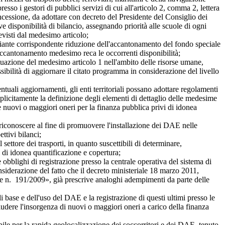
sso i gestori di pubblici servizi di cui all'articolo 2, comma 2, lettera
oncessione, da adottare con decreto del Presidente del Consiglio dei
ve disponibilità di bilancio, assegnando priorità alle scuole di ogni
evisti dal medesimo articolo;
ante corrispondente riduzione dell'accantonamento del fondo speciale
 l'accantonamento medesimo reca le occorrenti disponibilità;
azione del medesimo articolo 1 nell'ambito delle risorse umane,
ibilità di aggiornare il citato programma in considerazione del livello
li aggiornamenti, gli enti territoriali possano adottare regolamenti
mplicitamente la definizione degli elementi di dettaglio delle medesime
e nuovi o maggiori oneri per la finanza pubblica privi di idonea
iconoscere al fine di promuovere l'installazione dei DAE nelle
ttivi bilanci;
tore dei trasporti, in quanto suscettibili di determinare,
i di idonea quantificazione e copertura;
 obblighi di registrazione presso la centrale operativa del sistema di
siderazione del fatto che il decreto ministeriale 18 marzo 2011,
legge n. 191/2009», già prescrive analoghi adempimenti da parte delle
se e dell'uso del DAE e la registrazione di questi ultimi presso le
ludere l'insorgenza di nuovi o maggiori oneri a carico della finanza
e per la rapida geolocalizzazione dei soccorritori e dei DAE, tenuto