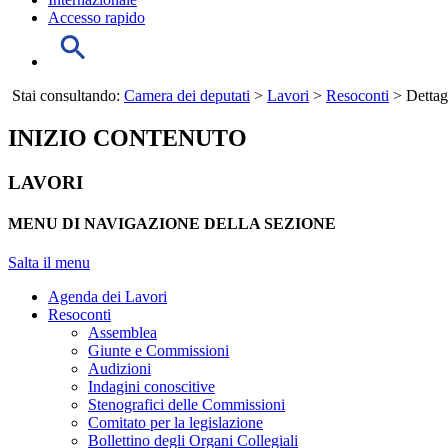
Accesso rapido
Stai consultando:
Camera dei deputati
>
Lavori
>
Resoconti
> Dettag
INIZIO CONTENUTO
LAVORI
MENU DI NAVIGAZIONE DELLA SEZIONE
Salta il menu
Agenda dei Lavori
Resoconti
Assemblea
Giunte e Commissioni
Audizioni
Indagini conoscitive
Stenografici delle Commissioni
Comitato per la legislazione
Bollettino degli Organi Collegiali