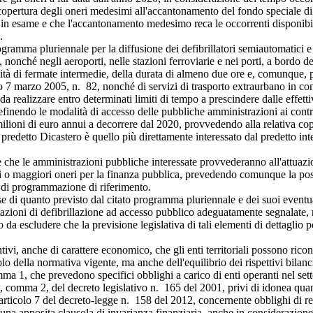
pertura degli oneri medesimi all'accantonamento del fondo speciale di p
to in esame e che l'accantonamento medesimo reca le occorrenti disponibil
.
amma pluriennale per la diffusione dei defibrillatori semiautomatici e 
nonché negli aeroporti, nelle stazioni ferroviarie e nei porti, a bordo dei
ità di fermate intermedie, della durata di almeno due ore e, comunque, pre
tivo 7 marzo 2005, n. 82, nonché di servizi di trasporto extraurbano in c
da realizzare entro determinati limiti di tempo a prescindere dalle effetti
 definendo le modalità di accesso delle pubbliche amministrazioni ai contr
ilioni di euro annui a decorrere dal 2020, provvedendo alla relativa c
il predetto Dicastero è quello più direttamente interessato dal predetto 
 che le amministrazioni pubbliche interessate provvederanno all'attuazi
vi o maggiori oneri per la finanza pubblica, prevedendo comunque la poss
o di programmazione di riferimento.
di quanto previsto dal citato programma pluriennale e dei suoi eventuali
ostazioni di defibrillazione ad accesso pubblico adeguatamente segnalate,
a escludere che la previsione legislativa di tali elementi di dettaglio 
vi, anche di carattere economico, che gli enti territoriali possono ricon
olo della normativa vigente, ma anche dell'equilibrio dei rispettivi bilanc
 1, che prevedono specifici obblighi a carico di enti operanti nel settor
 1, comma 2, del decreto legislativo n. 165 del 2001, privi di idonea qua
rticolo 7 del decreto-legge n. 158 del 2012, concernente obblighi di re
 una apposita clausola di invarianza finanziaria, anche in considerazione