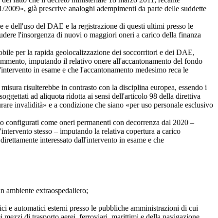
 191/2009», già prescrive analoghi adempimenti da parte delle suddette
e dell'uso del DAE e la registrazione di questi ultimi presso le
ludere l'insorgenza di nuovi o maggiori oneri a carico della finanza
bile per la rapida geolocalizzazione dei soccorritori e dei DAE,
 commento, imputando il relativo onere all'accantonamento del fondo
all'intervento in esame e che l'accantonamento medesimo reca le
isura risulterebbe in contrasto con la disciplina europea, essendo i
oggettati ad aliquota ridotta ai sensi dell'articolo 98 della direttiva
o curare invalidità» e a condizione che siano «per uso personale esclusivo
ano configurati come oneri permanenti con decorrenza dal 2020 –
l'intervento stesso – imputando la relativa copertura a carico
direttamente interessato dall'intervento in esame e che
in ambiente extraospedaliero;
 e automatici esterni presso le pubbliche amministrazioni di cui
 mezzi di trasporto aerei, ferroviari, marittimi e della navigazione