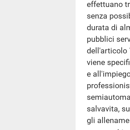
effettuano t
senza possib
durata di al
pubblici ser
dell'articol
viene specif
e all'impiego
professionist
semiautomati
salvavita, s
gli allenamen