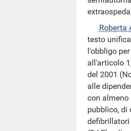
semiautomat
extraospedal
Roberta
testo unifica
l'obbligo pe
all'articolo
del 2001 (No
alle dipende
con almeno q
pubblico, di 
defibrillato