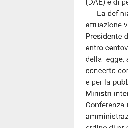
(DAE) e di 
La definizi
attuazione 
Presidente d
entro centove
della legge, 
concerto con
e per la pubb
Ministri inte
Conferenza u
amministrazi
ordine di pri