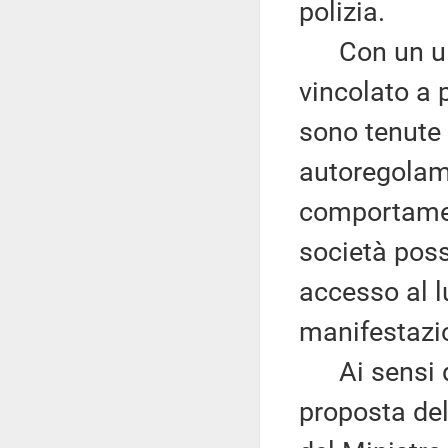
polizia.
Con un ulti
vincolato a p
sono tenute 
autoregolame
comportamen
società posso
accesso al l
manifestazion
Ai sensi de
proposta del