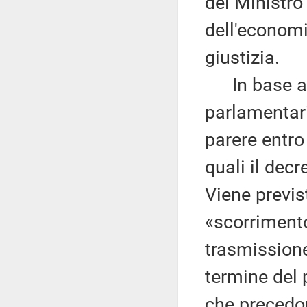
del Ministro 
dell'economia
giustizia.
In base al
parlamentari
parere entro
quali il dec
Viene previs
«scorrimento
trasmissione
termine del 
che precedo