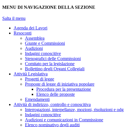
MENU DI NAVIGAZIONE DELLA SEZIONE
Salta il menu
Agenda dei Lavori
Resoconti
Assemblea
Giunte e Commissioni
Audizioni
Indagini conoscitive
Stenografici delle Commissioni
Comitato per la legislazione
Bollettino degli Organi Collegiali
Attività Legislativa
Progetti di legge
Proposte di legge di iniziativa popolare
Procedura per la presentazione
Elenco delle proposte
Emendamenti
Attività di indirizzo, controllo e conoscitiva
Interrogazioni, interpellanze, mozioni, risoluzioni e odg
Indagini conoscitive
Audizioni e comunicazioni in Commissione
Elenco nominativo degli auditi