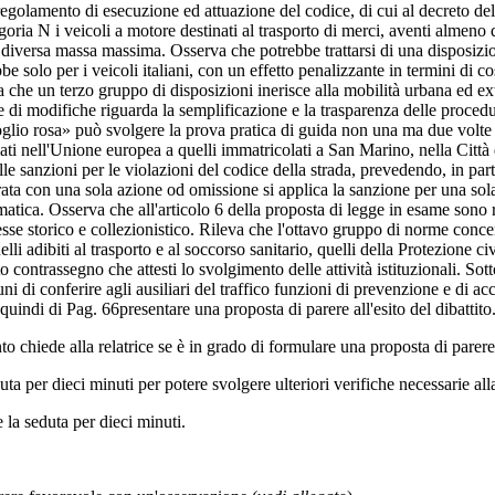
 regolamento di esecuzione ed attuazione del codice, di cui al decreto 
egoria N i veicoli a motore destinati al trasporto di merci, aventi almen
la diversa massa massima. Osserva che potrebbe trattarsi di una disposiz
 solo per i veicoli italiani, con un effetto penalizzante in termini di cost
che un terzo gruppo di disposizioni inerisce alla mobilità urbana ed ex
e di modifiche riguarda la semplificazione e la trasparenza delle proced
«foglio rosa» può svolgere la prova pratica di guida non una ma due volte 
olati nell'Unione europea a quelli immatricolati a San Marino, nella Citt
e sanzioni per le violazioni del codice della strada, prevedendo, in parti
ta con una sola azione od omissione si applica la sanzione per una sola 
 telematica. Osserva che all'articolo 6 della proposta di legge in esame s
eresse storico e collezionistico. Rileva che l'ottavo gruppo di norme conce
li adibiti al trasporto e al soccorso sanitario, quelli della Protezione ci
o contrassegno che attesti lo svolgimento delle attività istituzionali. Sott
i di conferire agli ausiliari del traffico funzioni di prevenzione e di acc
a quindi di
Pag. 66
presentare una proposta di parere all'esito del dibattito
to chiede alla relatrice se è in grado di formulare una proposta di parere
uta per dieci minuti per potere svolgere ulteriori verifiche necessarie al
 la seduta per dieci minuti.