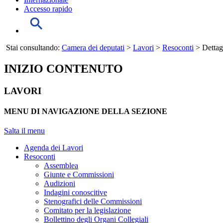
Accesso rapido
Stai consultando:
Camera dei deputati
>
Lavori
>
Resoconti
> Dettag
INIZIO CONTENUTO
LAVORI
MENU DI NAVIGAZIONE DELLA SEZIONE
Salta il menu
Agenda dei Lavori
Resoconti
Assemblea
Giunte e Commissioni
Audizioni
Indagini conoscitive
Stenografici delle Commissioni
Comitato per la legislazione
Bollettino degli Organi Collegiali