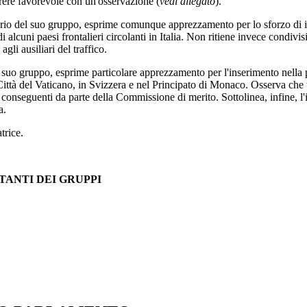
rere favorevole con un'osservazione (
vedi allegato
).
ario del suo gruppo, esprime comunque apprezzamento per lo sforzo di in
 di alcuni paesi frontalieri circolanti in Italia. Non ritiene invece condiv
li ausiliari del traffico.
 suo gruppo, esprime particolare apprezzamento per l'inserimento nella p
ittà del Vaticano, in Svizzera e nel Principato di Monaco. Osserva che tal
 conseguenti da parte della Commissione di merito. Sottolinea, infine, l
a.
trice.
TANTI DEI GRUPPI