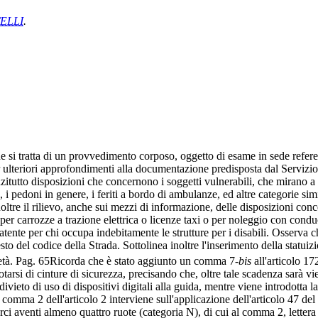
TELLI
.
e si tratta di un provvedimento corposo, oggetto di esame in sede refere
ulteriori approfondimenti alla documentazione predisposta dal Servizio 
utto disposizioni che concernono i soggetti vulnerabili, che mirano a pro
 i pedoni in genere, i feriti a bordo di ambulanze, ed altre categorie simi
noltre il rilievo, anche sui mezzi di informazione, delle disposizioni conc
a per carrozze a trazione elettrica o licenze taxi o per noleggio con cond
patente per chi occupa indebitamente le strutture per i disabili. Osserva
sto del codice della Strada. Sottolinea inoltre l'inserimento della statu
età.
Pag. 65
Ricorda che è stato aggiunto un comma 7-
bis
all'articolo 17
otarsi di cinture di sicurezza, precisando che, oltre tale scadenza sarà vi
divieto di uso di dispositivi digitali alla guida, mentre viene introdotta l
e il comma 2 dell'articolo 2 interviene sull'applicazione dell'articolo 47 d
merci aventi almeno quattro ruote (categoria N), di cui al comma 2, letter