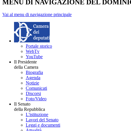
MENU DI NAVIGAZIONE DEL DOMIN
Vai al menu di navigazione principale
Portale storico
WebTv
YouTube
Il Presidente
della Camera
Biografia
Agenda
Notizie
Comunicati
Discorsi
Foto/Video
Il Senato
della Repubblica
L'istituzione
Lavori del Senato
Leggi e documenti
Attualità