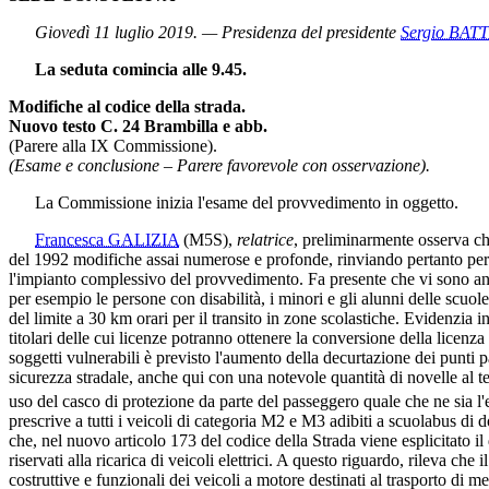
Giovedì 11 luglio 2019. — Presidenza del presidente
Sergio BAT
La seduta comincia alle 9.45.
Modifiche al codice della strada.
Nuovo testo C. 24 Brambilla e abb.
(Parere alla IX Commissione).
(Esame e conclusione – Parere favorevole con osservazione).
La Commissione inizia l'esame del provvedimento in oggetto.
Francesca GALIZIA
(M5S)
,
relatrice
, preliminarmente osserva ch
del 1992 modifiche assai numerose e profonde, rinviando pertanto per 
l'impianto complessivo del provvedimento. Fa presente che vi sono anzit
per esempio le persone con disabilità, i minori e gli alunni delle scuole,
del limite a 30 km orari per il transito in zone scolastiche. Evidenzia i
titolari delle cui licenze potranno ottenere la conversione della licenz
soggetti vulnerabili è previsto l'aumento della decurtazione dei punti 
sicurezza stradale, anche qui con una notevole quantità di novelle al te
uso del casco di protezione da parte del passeggero quale che ne sia l'
prescrive a tutti i veicoli di categoria M2 e M3 adibiti a scuolabus di d
che, nel nuovo articolo 173 del codice della Strada viene esplicitato il 
riservati alla ricarica di veicoli elettrici. A questo riguardo, rileva ch
costruttive e funzionali dei veicoli a motore destinati al trasporto di 