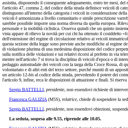
assistita, disponendo il conseguente adeguamento, entro tre mesi, del
l'articolo 47, comma 2, del codice della strada definisce veicoli di cat
distinguono all'interno della categoria i veicoli in considerazione del
veicoli è armonizzata a livello comunitario e simile prescrizione varrebbe
sarebbe possibile imporre una norma diversa da quella europea. Rileva 
personale e la mobilità ciclistica. Osserva quindi che un quinto insiem
vista appare di rilievo la novità per cui chi ha ottenuto il cosiddetto 
dell'estensione del regime di circolazione relativo ai veicoli immatric
questa sezione della legge sono previste anche modifiche al regime dell
di violazione plurima di una medesima disposizione del codice perpetra
sulla notifica delle violazioni e sui relativi ricorsi al prefetto in via
mentre nell'articolo 7 si trova la disciplina di veicoli d'epoca o di int
pedaggio autostradale dei veicoli con la targa della Croce Rossa, di quel
volontariato e di altri enti del terzo settore, purché muniti di un apposit
un articolo 12-
bis
al codice della strada, prevedendo il potere dei comun
l'articolo 9, infine, reca le disposizioni di attuazione e finali. Si riserv
Sergio BATTELLI
,
presidente
, non essendovi richieste di interven
Francesca GALIZIA
(M5S)
,
relatrice
, chiede di sospendere la sed
Sergio BATTELLI
,
presidente
, non essendovi obiezioni, sospende
La seduta, sospesa alle 9.55, riprende alle 10.05.