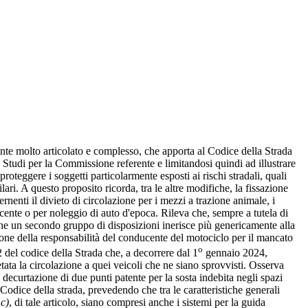
nte molto articolato e complesso, che apporta al Codice della Strada
Studi per la Commissione referente e limitandosi quindi ad illustrare
teggere i soggetti particolarmente esposti ai rischi stradali, quali
lari. A questo proposito ricorda, tra le altre modifiche, la fissazione
ernenti il divieto di circolazione per i mezzi a trazione animale, i
ucente o per noleggio di auto d'epoca. Rileva che, sempre a tutela di
 che un secondo gruppo di disposizioni inerisce più genericamente alla
izione della responsabilità del conducente del motociclo per il mancato
o
2 del codice della Strada che, a decorrere dal 1
gennaio 2024,
etata la circolazione a quei veicoli che ne siano sprovvisti. Osserva
a decurtazione di due punti patente per la sosta indebita negli spazi
el Codice della strada, prevedendo che tra le caratteristiche generali
a
c)
, di tale articolo, siano compresi anche i sistemi per la guida