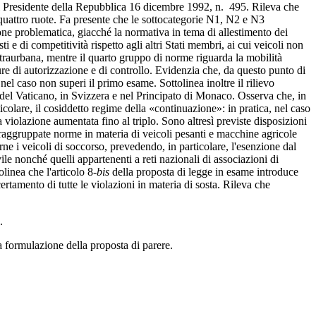
del Presidente della Repubblica 16 dicembre 1992, n. 495. Rileva che
o quattro ruote. Fa presente che le sottocategorie N1, N2 e N3
ione problematica, giacché la normativa in tema di allestimento dei
i e di competitività rispetto agli altri Stati membri, ai cui veicoli non
traurbana, mentre il quarto gruppo di norme riguarda la mobilità
ure di autorizzazione e di controllo. Evidenzia che, da questo punto di
nel caso non superi il primo esame. Sottolinea inoltre il rilievo
à del Vaticano, in Svizzera e nel Principato di Monaco. Osserva che, in
colare, il cosiddetto regime della «continuazione»: in pratica, nel caso
violazione aumentata fino al triplo. Sono altresì previste disposizioni
ono raggruppate norme in materia di veicoli pesanti e macchine agricole
rne i veicoli di soccorso, prevedendo, in particolare, l'esenzione dal
vile nonché quelli appartenenti a reti nazionali di associazioni di
olinea che l'articolo 8-
bis
della proposta di legge in esame introduce
ertamento di tutte le violazioni in materia di sosta. Rileva che
.
.
la formulazione della proposta di parere.