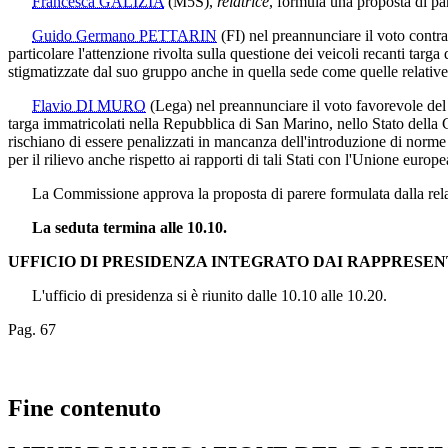
Francesca GALIZIA
(M5S)
,
relatrice
, formula una proposta di pa
Guido Germano PETTARIN
(FI)
nel preannunciare il voto contr
particolare l'attenzione rivolta sulla questione dei veicoli recanti targa
stigmatizzate dal suo gruppo anche in quella sede come quelle relative ag
Flavio DI MURO
(Lega)
nel preannunciare il voto favorevole del
targa immatricolati nella Repubblica di San Marino, nello Stato della C
rischiano di essere penalizzati in mancanza dell'introduzione di norme
per il rilievo anche rispetto ai rapporti di tali Stati con l'Unione europe
La Commissione approva la proposta di parere formulata dalla rela
La seduta termina alle 10.10.
UFFICIO DI PRESIDENZA INTEGRATO DAI RAPPRESEN
L'ufficio di presidenza si è riunito dalle 10.10 alle 10.20.
Pag. 67
Fine contenuto