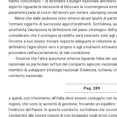
hanno concordato – di difendere il budget nazionale destinato a
aspetto riguarda la necessità di bloccare la «convergenza estern
parametrizzarla al costo del lavoro per evitare «
dumping
social
Rileva che dalle audizioni sono emersi alcuni spunti di parti
formare oggetto di successivi approfondimenti. Sottolinea, qui
un'attenta valutazione la definizione nel piano strategico dell'a
considerato che il sostegno al reddito sarà riservato solo agli ag
Occorre a suo avviso trovare risposte adeguate in relazione ai cr
definiamo l'agricoltore vero e proprio e agli strumenti attrave
procedere nell'accertamento di tale condizione.
Osserva che l'altra questione emersa riguarda l'idea dei «pia
nazionale su particolari settori del comparto agricolo naziona
membro di sviluppare strategie nazionali. Evidenzia, tuttavia, c
contesto nazionale,
Pag. 289
e quindi, con riferimento all'Italia deve essere coniugato con l
regioni, che sono le autorità di gestione, trovando un equilibro t
l'indirizzo del Paese. In questo contesto, sottolinea che occorre
consentire alle nostre regioni di non incappare negli errori co