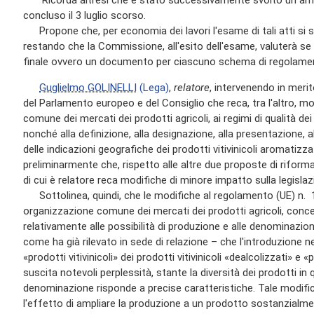
Ricorda altresì che è stato successivamente svolto un ampio 
concluso il 3 luglio scorso.
Propone che, per economia dei lavori l'esame di tali atti s
restando che la Commissione, all'esito dell'esame, valuterà 
finale ovvero un documento per ciascuno schema di regolame
Guglielmo GOLINELLI
(Lega)
,
relatore
, intervenendo in meri
del Parlamento europeo e del Consiglio che reca, tra l'altro, mo
comune dei mercati dei prodotti agricoli, ai regimi di qualità dei 
nonché alla definizione, alla designazione, alla presentazione, a
delle indicazioni geografiche dei prodotti vitivinicoli aromatiz
preliminarmente che, rispetto alle altre due proposte di riforma
di cui è relatore reca modifiche di minore impatto sulla legislaz
Sottolinea, quindi, che le modifiche al regolamento (UE) n. 
organizzazione comune dei mercati dei prodotti agricoli, concer
relativamente alle possibilità di produzione e alle denominazion
come ha già rilevato in sede di relazione – che l'introduzione ne
«prodotti vitivinicoli» dei prodotti vitivinicoli «dealcolizzati» e 
suscita notevoli perplessità, stante la diversità dei prodotti in q
denominazione risponde a precise caratteristiche. Tale modific
l'effetto di ampliare la produzione a un prodotto sostanzialme