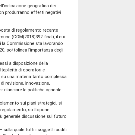
ll'indicazione geografica dei
on produrranno effetti negativi
oposta di regolamento recante
omune (COM(2018)392 final), il cui
ui la Commissione sta lavorando
20, sottolinea l'importanza degli
ssi a disposizione della
eplicità di operatori e
le su una materia tanto complessa
i revisione, innovazione,
ilanciare le politiche agricole
lamento sui piani strategici, si
e regolamento, sottopone
 più generale discussione sul futuro
sulla quale tutti i soggetti auditi