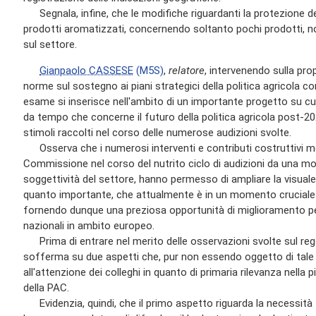
Segnala, infine, che le modifiche riguardanti la protezione de
prodotti aromatizzati, concernendo soltanto pochi prodotti, n
sul settore.
Gianpaolo CASSESE
(M5S)
,
relatore
, intervenendo sulla pr
norme sul sostegno ai piani strategici della politica agricola c
esame si inserisce nell'ambito di un importante progetto su c
da tempo che concerne il futuro della politica agricola post-20
stimoli raccolti nel corso delle numerose audizioni svolte.
Osserva che i numerosi interventi e contributi costruttivi me
Commissione nel corso del nutrito ciclo di audizioni da una molt
soggettività del settore, hanno permesso di ampliare la visua
quanto importante, che attualmente è in un momento cruciale d
fornendo dunque una preziosa opportunità di miglioramento per r
nazionali in ambito europeo.
Prima di entrare nel merito delle osservazioni svolte sul rego
sofferma su due aspetti che, pur non essendo oggetto di tal
all'attenzione dei colleghi in quanto di primaria rilevanza nella
della PAC.
Evidenzia, quindi, che il primo aspetto riguarda la necessità – 