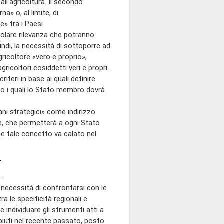
ll'agricoltura. Il secondo
a» o, al limite, di
e» tra i Paesi.
colare rilevanza che potranno
ndi, la necessità di sottoporre ad
gricoltore «vero e proprio»,
ricoltori cosiddetti veri e propri.
iteri in base ai quali definire
rso i quali lo Stato membro dovrà
ni strategici» come indirizzo
le, che permetterà a ogni Stato
he tale concetto va calato nel
a necessità di confrontarsi con le
ra le specificità regionali e
 individuare gli strumenti atti a
mpiuti nel recente passato, posto