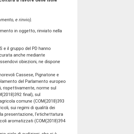
oltura a favore delle isole
mento, e rinvio).
nto in oggetto, rinviato nella
S e il gruppo del PD hanno
ssicurata anche mediante
essendovi obiezioni, ne dispone
norevoli Cassese, Pignatone e
egolamento del Parlamento europeo
ti, rispettivamente, norme sul
(2018)392 final), sul
ca agricola comune (COM(2018)393
oli, sui regimi di qualità dei
, la presentazione, l'etichettatura
inicoli aromatizzati (COM(2018)394