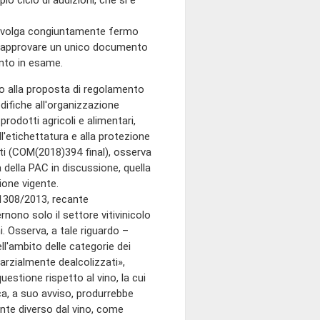
ciclo di audizioni, che si è
i svolga congiuntamente fermo
se approvare un unico documento
nto in esame.
to alla proposta di regolamento
difiche all'organizzazione
prodotti agricoli e alimentari,
ll'etichettatura e alla protezione
zati (COM(2018)394 final), osserva
 della PAC in discussione, quella
ione vigente.
1308/2013, recante
nono solo il settore vitivinicolo
i. Osserva, a tale riguardo –
ll'ambito delle categorie dei
«parzialmente dealcolizzati»,
uestione rispetto al vino, la cui
a, a suo avviso, produrrebbe
nte diverso dal vino, come