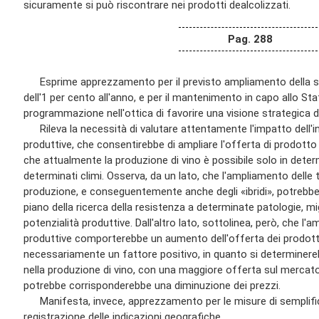
sicuramente si può riscontrare nei prodotti dealcolizzati.
Pag. 288
Esprime apprezzamento per il previsto ampliamento della super
dell'1 per cento all'anno, e per il mantenimento in capo allo St
programmazione nell'ottica di favorire una visione strategica d
Rileva la necessità di valutare attentamente l'impatto dell'i
produttive, che consentirebbe di ampliare l'offerta di prodotto
che attualmente la produzione di vino è possibile solo in deter
determinati climi. Osserva, da un lato, che l'ampliamento delle
produzione, e conseguentemente anche degli «ibridi», potrebbe p
piano della ricerca della resistenza a determinate patologie, mig
potenzialità produttive. Dall'altro lato, sottolinea, però, che l'
produttive comporterebbe un aumento dell'offerta dei prodotti 
necessariamente un fattore positivo, in quanto si determine
nella produzione di vino, con una maggiore offerta sul mercato,
potrebbe corrisponderebbe una diminuzione dei prezzi.
Manifesta, invece, apprezzamento per le misure di semplific
registrazione delle indicazioni geografiche.