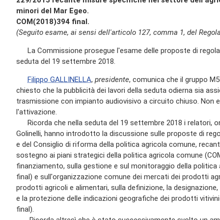
229/2013 recante misure specifiche nel settore dell'agric
minori del Mar Egeo.
COM(2018)394 final.
(Seguito esame, ai sensi dell'articolo 127, comma 1, del Regola
La Commissione prosegue l'esame delle proposte di regolame
seduta del 19 settembre 2018.
Filippo GALLINELLA
,
presidente
, comunica che il gruppo M5
chiesto che la pubblicità dei lavori della seduta odierna sia a
trasmissione con impianto audiovisivo a circuito chiuso. Non 
l'attivazione.
Ricorda che nella seduta del 19 settembre 2018 i relatori, o
Golinelli, hanno introdotto la discussione sulle proposte di r
e del Consiglio di riforma della politica agricola comune, recan
sostegno ai piani strategici della politica agricola comune (COM
finanziamento, sulla gestione e sul monitoraggio della politi
final) e sull'organizzazione comune dei mercati dei prodotti agric
prodotti agricoli e alimentari, sulla definizione, la designazione
e la protezione delle indicazioni geografiche dei prodotti vitiv
final).