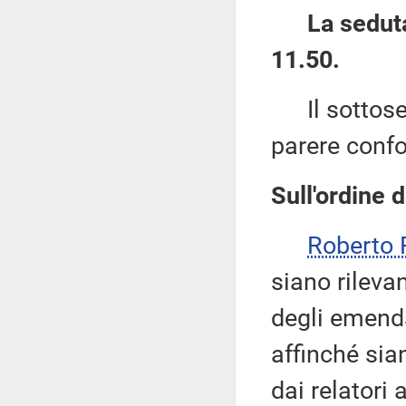
La seduta
11.50.
Il sottose
parere confo
Sull'ordine d
Roberto
siano rileva
degli emendam
affinché sia
dai relatori 