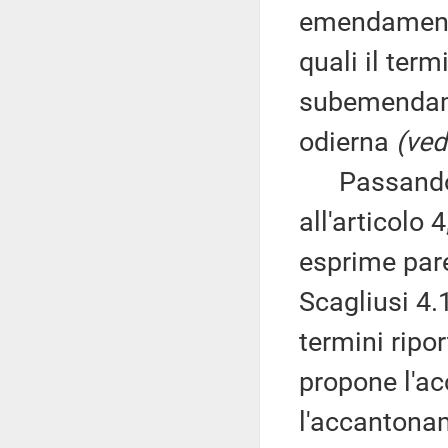
emendamenti 
quali il ter
subemendamen
odierna
(ved
Passando al
all'articolo
esprime par
Scagliusi 4.
termini ripor
propone l'a
l'accantona