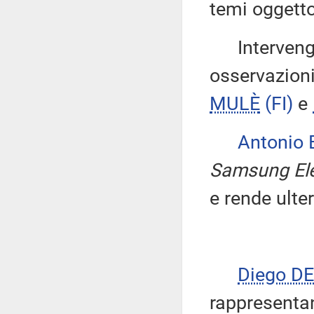
temi oggetto
Intervengon
osservazioni
MULÈ
(FI)
e
Antonio
Samsung Elec
e rende ulter
Diego D
rappresentan