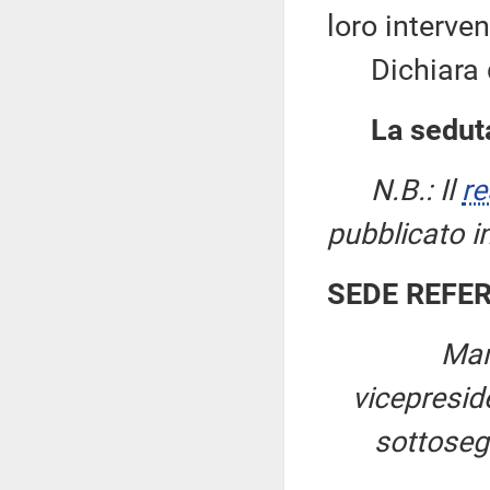
loro interven
Dichiara qu
La seduta
N.B.: Il
re
pubblicato i
SEDE REFE
Mar
vicepresi
sottosegr