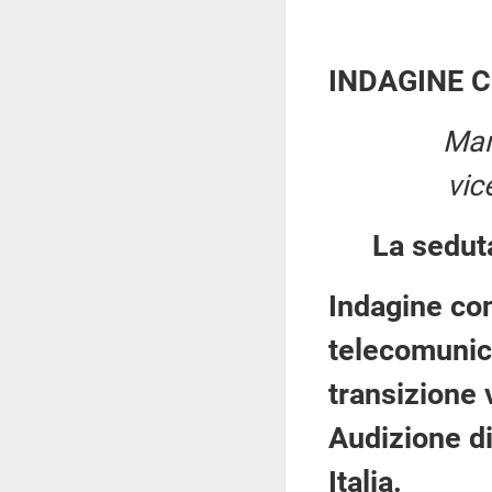
INDAGINE 
Mar
vic
La sedut
Indagine con
telecomunica
transizione 
Audizione d
Italia.