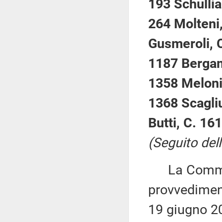
193 Schullia
264 Molteni,
Gusmeroli, C
1187 Bergam
1358 Meloni,
1368 Scagliu
Butti, C. 16
(Seguito dell
La Commiss
provvediment
19 giugno 2