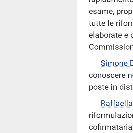
esame, propo
tutte le rif
elaborate e d
Commission
Simone 
conoscere ne
poste in dis
Raffaell
riformulazio
cofirmataria