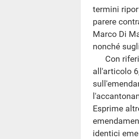
termini ripor
parere contr
Marco Di Mai
nonché sugl
Con riferim
all'articolo 
sull'emenda
l'accantona
Esprime altre
emendamenti
identici eme