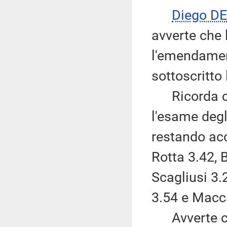
Diego D
avverte che 
l'emendament
sottoscritt
Ricorda ch
l'esame degli
restando ac
Rotta 3.42, 
Scagliusi 3.
3.54 e Macca
Avverte che