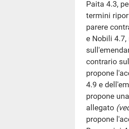
Paita 4.3, p
termini ripor
parere contr
e Nobili 4.7
sull'emenda
contrario s
propone l'a
4.9 e dell'e
propone una 
allegato
(ved
propone l'a