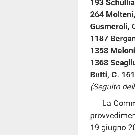
193 Schullia
264 Molteni,
Gusmeroli, C
1187 Bergam
1358 Meloni,
1368 Scagliu
Butti, C. 16
(Seguito dell
La Commiss
provvediment
19 giugno 2