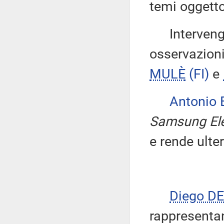
temi oggetto
Intervengon
osservazioni
MULÈ
(FI)
e
Antonio
Samsung Elec
e rende ulter
Diego D
rappresentan