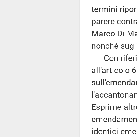
termini ripor
parere contr
Marco Di Mai
nonché sugl
Con riferim
all'articolo 
sull'emenda
l'accantona
Esprime altre
emendamenti
identici eme