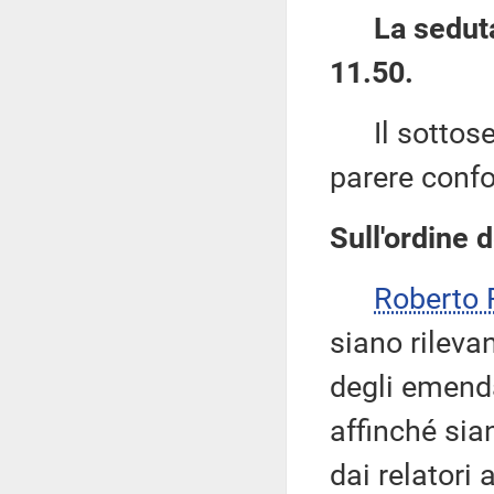
La seduta
11.50.
Il sottose
parere confo
Sull'ordine d
Roberto
siano rileva
degli emendam
affinché sia
dai relatori 