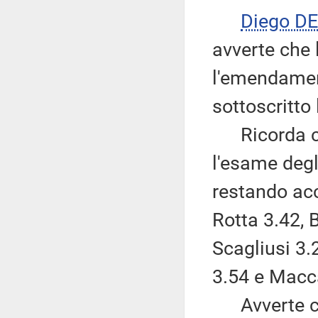
Diego D
avverte che 
l'emendament
sottoscritt
Ricorda ch
l'esame degli
restando ac
Rotta 3.42, 
Scagliusi 3.
3.54 e Macca
Avverte che