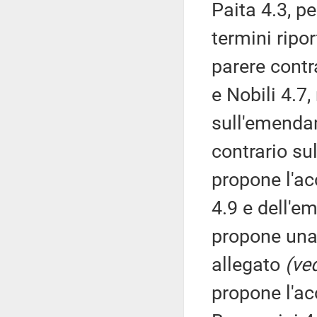
Paita 4.3, p
termini ripor
parere contr
e Nobili 4.7
sull'emenda
contrario s
propone l'a
4.9 e dell'e
propone una 
allegato
(ved
propone l'a