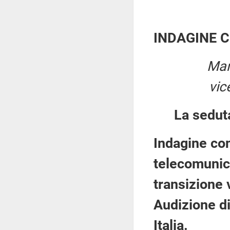
INDAGINE 
Mar
vic
La sedut
Indagine con
telecomunica
transizione 
Audizione d
Italia.