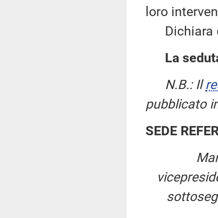
loro interven
Dichiara qu
La seduta
N.B.: Il
re
pubblicato i
SEDE REFE
Mar
vicepresi
sottosegr