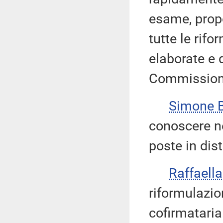
esame, propo
tutte le rif
elaborate e d
Commission
Simone 
conoscere ne
poste in dis
Raffaell
riformulazio
cofirmataria