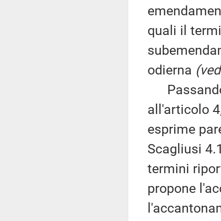
emendamenti 
quali il ter
subemendamen
odierna
(ved
Passando al
all'articolo
esprime par
Scagliusi 4.
termini ripor
propone l'a
l'accantona