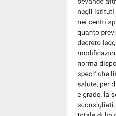
bevande attr
negli istitut
nei centri sp
quanto previ
decreto-legg
modificazion
norma dispon
specifiche li
salute, per d
e grado, la 
sconsigliati
totale di lip