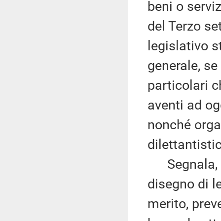
beni o serviz
del Terzo se
legislativo 
generale, se
particolari c
aventi ad ogg
nonché organ
dilettantisti
Segnala, po
disegno di l
merito, prev