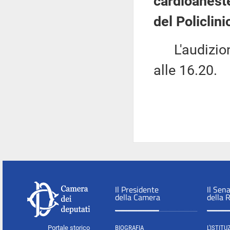
cardioaneste
del Policlin
L'audizione
alle 16.20.
Il Presidente
Il Sen
della Camera
della 
Portale storico
BIOGRAFIA
L'ISTITU