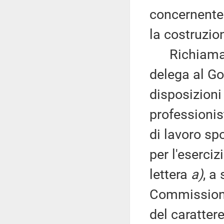
concernente 
la costruzion
Richiama, q
delega al Gov
disposizioni 
professionist
di lavoro spor
per l'eserciz
lettera
a)
, a
Commissione
del caratter