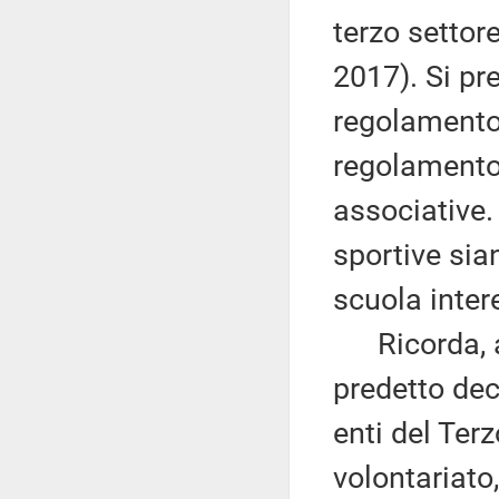
terzo settore
2017). Si pr
regolamento 
regolamento n
associative. 
sportive sia
scuola inter
Ricorda, alt
predetto dec
enti del Terz
volontariato