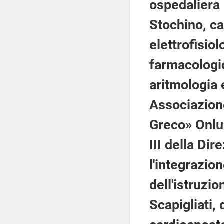
ospedaliera 
Stochino, ca
elettrofisio
farmacologic
aritmologia 
Associazion
Greco» Onlus
III della Di
l'integrazio
dell'istruzio
Scapigliati, 