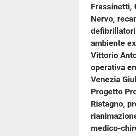
Frassinetti,
Nervo, recan
defibrillato
ambiente ex
Vittorio Ant
operativa em
Venezia Giul
Progetto Pr
Ristagno, pr
rianimazione
medico-chiru