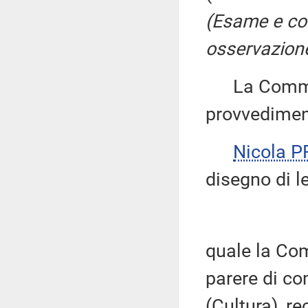
(Esame e co
osservazione
La Commiss
provvedimen
Nicola 
disegno di l
quale la Co
parere di c
(Cultura), r