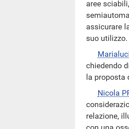
aree sciabili,
semiautomati
assicurare l
suo utilizzo.
Marialuc
chiedendo di 
la proposta 
Nicola 
considerazio
relazione, i
con una oss