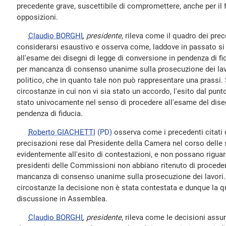
precedente grave, suscettibile di compromettere, anche per il f
opposizioni.
Claudio BORGHI
,
presidente
, rileva come il quadro dei prece
considerarsi esaustivo e osserva come, laddove in passato si 
all'esame dei disegni di legge di conversione in pendenza di fi
per mancanza di consenso unanime sulla prosecuzione dei lavor
politico, che in quanto tale non può rappresentare una prassi. So
circostanze in cui non vi sia stato un accordo, l'esito dal pun
stato univocamente nel senso di procedere all'esame del diseg
pendenza di fiducia.
Roberto GIACHETTI
(PD)
osserva come i precedenti citati 
precisazioni rese dal Presidente della Camera nel corso delle
evidentemente all'esito di contestazioni, e non possano riguardar
presidenti delle Commissioni non abbiano ritenuto di proceder
mancanza di consenso unanime sulla prosecuzione dei lavori. Fa 
circostanze la decisione non è stata contestata e dunque la q
discussione in Assemblea.
Claudio BORGHI
,
presidente
, rileva come le decisioni assu