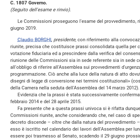
C. 1807 Governo.
(Seguito dell'esame e rinvio).
Le Commissioni proseguono l'esame del provvedimento, rinv
giugno 2019.
Claudio BORGHI
,
presidente
, con riferimento alla convoca
riunite, precisa che costituisce prassi consolidata quella per c
votazione fiduciaria ed a prescindere dalla verifica del conse
riunione delle Commissioni sia in sede referente sia in sede c
all'obbligo di riferire all'Assemblea sui provvedimenti d'urgenz
programmazione. Ciò anche alla luce della natura di atto dovut
disegni di legge di conversione nei termini costituzionali» (co
della Camera nella seduta dell'Assemblea del 14 marzo 2012).
Evidenzia che la prassi è stata successivamente confermata
febbraio 2014 e del 28 aprile 2015.
Fa presente che a questa prassi univoca si è rifatta dunque 
Commissioni riunite, anche considerando che, nel caso di spec
decreto discende – oltre che dalla natura del provvedimento –
esso è iscritto nel calendario dei lavori dell'Assemblea per lu
essere poi trasmesso al Senato, scadendo il 29 giugno pross