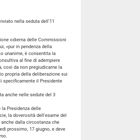
iato nella seduta dell'11
zione odierna delle Commissioni
ui, «pur in pendenza della
nso unanime, è consentita la
onsultiva al fine di adempiere
a, così da non pregiudicarne la
o propria della deliberazione sui
sì specificamente il Presidente
 anche nelle sedute del 3
la Presidenza delle
ie, la doverosità dell'esame del
 anche dalla circostanza che
nedì prossimo, 17 giugno, e deve
imo.