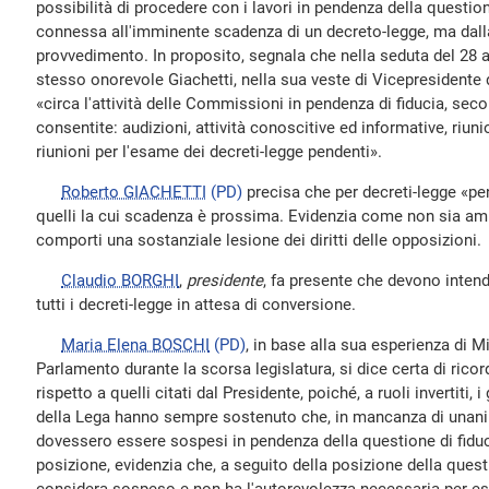
possibilità di procedere con i lavori in pendenza della questio
connessa all'imminente scadenza di un decreto-legge, ma dall
provvedimento. In proposito, segnala che nella seduta del 28 
stesso onorevole Giachetti, nella sua veste di Vicepresidente 
«circa l'attività delle Commissioni in pendenza di fiducia, sec
consentite: audizioni, attività conoscitive ed informative, riunio
riunioni per l'esame dei decreti-legge pendenti».
Roberto GIACHETTI
(PD)
precisa che per decreti-legge «pe
quelli la cui scadenza è prossima. Evidenzia come non sia amm
comporti una sostanziale lesione dei diritti delle opposizioni.
Claudio BORGHI
,
presidente
, fa presente che devono intend
tutti i decreti-legge in attesa di conversione.
Maria Elena BOSCHI
(PD)
, in base alla sua esperienza di Mi
Parlamento durante la scorsa legislatura, si dice certa di ric
rispetto a quelli citati dal Presidente, poiché, a ruoli invertiti
della Lega hanno sempre sostenuto che, in mancanza di unanimi
dovessero essere sospesi in pendenza della questione di fidu
posizione, evidenzia che, a seguito della posizione della questi