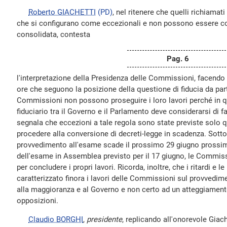
Roberto GIACHETTI
(PD)
, nel ritenere che quelli richiamat
che si configurano come eccezionali e non possono essere con
consolidata, contesta
Pag. 6
l'interpretazione della Presidenza delle Commissioni, facendo 
ore che seguono la posizione della questione di fiducia da pa
Commissioni non possono proseguire i loro lavori perché in qu
fiduciario tra il Governo e il Parlamento deve considerarsi di f
segnala che eccezioni a tale regola sono state previste solo q
procedere alla conversione di decreti-legge in scadenza. Sotto
provvedimento all'esame scade il prossimo 29 giugno prossimo
dell'esame in Assemblea previsto per il 17 giugno, le Commiss
per concludere i propri lavori. Ricorda, inoltre, che i ritardi e
caratterizzato finora i lavori delle Commissioni sul provvedi
alla maggioranza e al Governo e non certo ad un atteggiamento
opposizioni.
Claudio BORGHI
,
presidente
, replicando all'onorevole Giach