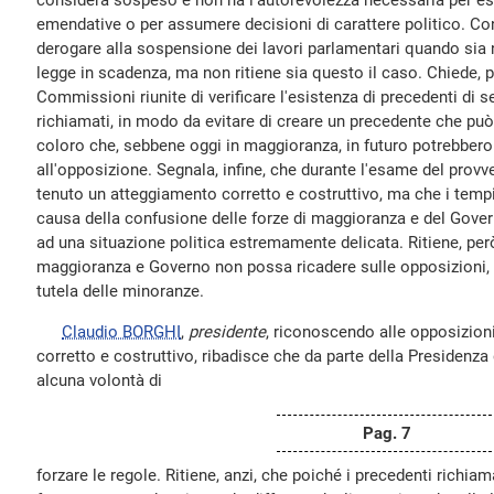
considera sospeso e non ha l'autorevolezza necessaria per esp
emendative o per assumere decisioni di carattere politico. Co
derogare alla sospensione dei lavori parlamentari quando sia 
legge in scadenza, ma non ritiene sia questo il caso. Chiede, p
Commissioni riunite di verificare l'esistenza di precedenti di 
richiamati, in modo da evitare di creare un precedente che può 
coloro che, sebbene oggi in maggioranza, in futuro potrebbero
all'opposizione. Segnala, infine, che durante l'esame del pro
tenuto un atteggiamento corretto e costruttivo, ma che i tempi 
causa della confusione delle forze di maggioranza e del Gover
ad una situazione politica estremamente delicata. Ritiene, però,
maggioranza e Governo non possa ricadere sulle opposizioni, 
tutela delle minoranze.
Claudio BORGHI
,
presidente
, riconoscendo alle opposizion
corretto e costruttivo, ribadisce che da parte della Presidenz
alcuna volontà di
Pag. 7
forzare le regole. Ritiene, anzi, che poiché i precedenti richiam