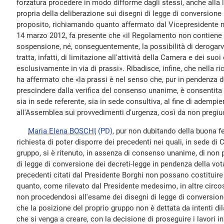
forzatura procedere in modo difforme dagli stessi, anche alla l
propria della deliberazione sui disegni di legge di conversione n
proposito, richiamando quanto affermato dal Vicepresidente n
14 marzo 2012, fa presente che «il Regolamento non contiene
sospensione, né, conseguentemente, la possibilità di derogarv
tratta, infatti, di limitazione all'attività della Camera e dei suo
esclusivamente in via di prassi». Ribadisce, infine, che nella r
ha affermato che «la prassi è nel senso che, pur in pendenza de
prescindere dalla verifica del consenso unanime, è consentita
sia in sede referente, sia in sede consultiva, al fine di adempiere
all'Assemblea sui provvedimenti d'urgenza, così da non pregi
Maria Elena BOSCHI
(PD)
, pur non dubitando della buona fe
richiesta di poter disporre dei precedenti nei quali, in sede di 
gruppo, si è ritenuto, in assenza di consenso unanime, di non 
di legge di conversione dei decreti-legge in pendenza della vota
precedenti citati dal Presidente Borghi non possano costituire
quanto, come rilevato dal Presidente medesimo, in altre circo
non procedendosi all'esame dei disegni di legge di conversione
che la posizione del proprio gruppo non è dettata da intenti di
che si venga a creare, con la decisione di proseguire i lavori in