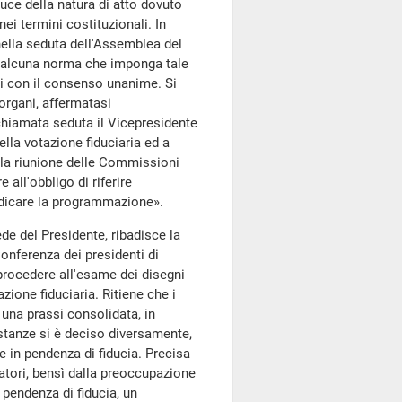
uce della natura di atto dovuto
ei termini costituzionali. In
ella seduta dell'Assemblea del
 alcuna norma che imponga tale
i con il consenso unanime. Si
i organi, affermatasi
ichiamata seduta il Vicepresidente
lla votazione fiduciaria ed a
 la riunione delle Commissioni
 all'obbligo di riferire
udicare la programmazione».
de del Presidente, ribadisce la
Conferenza dei presidenti di
procedere all'esame dei disegni
zione fiduciaria. Ritiene che i
 una prassi consolidata, in
stanze si è deciso diversamente,
 in pendenza di fiducia. Precisa
latori, bensì dalla preoccupazione
 pendenza di fiducia, un