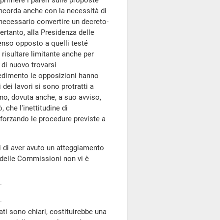
rimere i pareri sulle proposte
ncorda anche con la necessità di
necessario convertire un decreto-
ertanto, alla Presidenza delle
senso opposto a quelli testé
risultare limitante anche per
 di nuovo trovarsi
vvedimento le opposizioni hanno
dei lavori si sono protratti a
no, dovuta anche, a suo avviso,
 che l'inettitudine di
forzando le procedure previste a
i di aver avuto un atteggiamento
a delle Commissioni non vi è
ati sono chiari, costituirebbe una