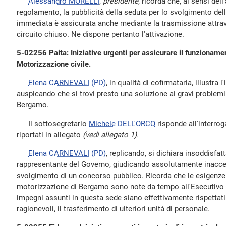
Alessandro MORELLI
,
presidente
, ricorda che, ai sensi dell
regolamento, la pubblicità della seduta per lo svolgimento dell
immediata è assicurata anche mediante la trasmissione attrave
circuito chiuso. Ne dispone pertanto l'attivazione.
5-02256 Paita: Iniziative urgenti per assicurare il funzionament
Motorizzazione civile.
Elena CARNEVALI
(PD)
, in qualità di cofirmataria, illustra l
auspicando che si trovi presto una soluzione ai gravi problemi
Bergamo.
Il sottosegretario
Michele DELL'ORCO
risponde all'interrog
riportati in allegato
(vedi allegato 1).
Elena CARNEVALI
(PD)
, replicando, si dichiara insoddisfatt
rappresentante del Governo, giudicando assolutamente inaccett
svolgimento di un concorso pubblico. Ricorda che le esigenze d
motorizzazione di Bergamo sono note da tempo all'Esecutivo e
impegni assunti in questa sede siano effettivamente rispettati 
ragionevoli, il trasferimento di ulteriori unità di personale.