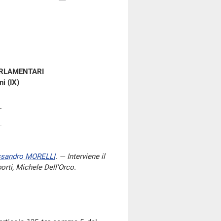
ARLAMENTARI
i (IX)
ssandro MORELLI
. — Interviene il
porti, Michele Dell'Orco.