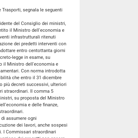
Trasporti, segnala le seguenti
ente del Consiglio dei ministri,
ntito il Ministro dell'economia e
enti infrastrutturali ritenuti
uazione dei predetti interventi con
adottare entro centottanta giorni
decreto-legge in esame, su
to il Ministro dell'economia e
rlamentari. Con norma introdotta
bilità che entro il 31 dicembre
o più decreti successivi, ulteriori
ri straordinari. Il comma 5
inistri, su proposta del Ministro
 dell'economia e delle finanze,
traordinari.
 di assumere ogni
cuzione dei lavori, anche sospesi
ori. I Commissari straordinari