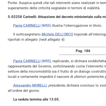
Ponte. Auspica quindi che tali interventi siano realizzati in temp
superamento delle criticità segnalate in termini di viabilità.
5-02258 Carinelli: Attuazione del decreto ministeriale sulla mi
Paola CARINELLI
(M5S)
illustra l'interrogazione in titolo.
Il sottosegretario
Michele DELL'ORCO
risponde all'interrog
riportati in allegato
(vedi allegato 4).
Pag. 186
Paola CARINELLI
(M5S)
, replicando, si dichiara soddisfatta
rappresentante del Governo, sottolineando come l'intervento
settore della micromobilità sia il frutto di un dialogo costrutt
locali e certamente impedirà il nascere di ulteriori polemiche 
Alessandro MORELLI
,
presidente
, dichiara concluso lo svo
all'ordine del giorno.
La seduta termina alle 13.05.