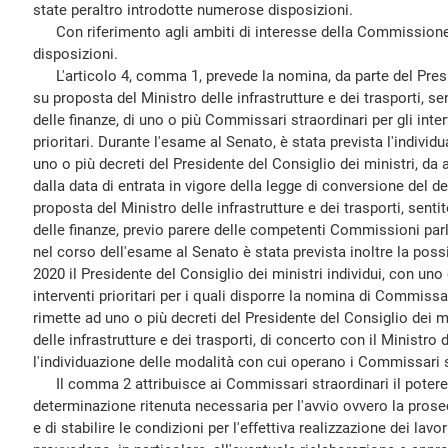
state peraltro introdotte numerose disposizioni.
Con riferimento agli ambiti di interesse della Commissione 
disposizioni.
L'articolo 4, comma 1, prevede la nomina, da parte del Presid
su proposta del Ministro delle infrastrutture e dei trasporti, se
delle finanze, di uno o più Commissari straordinari per gli interv
prioritari. Durante l'esame al Senato, è stata prevista l'individ
uno o più decreti del Presidente del Consiglio dei ministri, da 
dalla data di entrata in vigore della legge di conversione del 
proposta del Ministro delle infrastrutture e dei trasporti, senti
delle finanze, previo parere delle competenti Commissioni pa
nel corso dell'esame al Senato è stata prevista inoltre la possi
2020 il Presidente del Consiglio dei ministri individui, con uno 
interventi prioritari per i quali disporre la nomina di Commissa
rimette ad uno o più decreti del Presidente del Consiglio dei m
delle infrastrutture e dei trasporti, di concerto con il Ministro
l'individuazione delle modalità con cui operano i Commissari s
Il comma 2 attribuisce ai Commissari straordinari il potere
determinazione ritenuta necessaria per l'avvio ovvero la prose
e di stabilire le condizioni per l'effettiva realizzazione dei lav