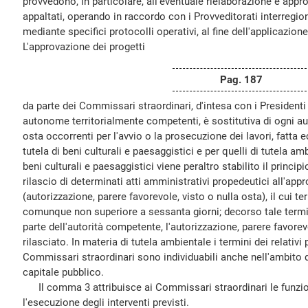
provvedono, in particolare, all'eventuale rielaborazione e app
appaltati, operando in raccordo con i Provveditorati interregio
mediante specifici protocolli operativi, al fine dell'applicazione
L'approvazione dei progetti
Pag. 187
da parte dei Commissari straordinari, d'intesa con i Presidenti 
autonome territorialmente competenti, è sostitutiva di ogni aut
osta occorrenti per l'avvio o la prosecuzione dei lavori, fatta ec
tutela di beni culturali e paesaggistici e per quelli di tutela amb
beni culturali e paesaggistici viene peraltro stabilito il princip
rilascio di determinati atti amministrativi propedeutici all'app
(autorizzazione, parere favorevole, visto o nulla osta), il cui t
comunque non superiore a sessanta giorni; decorso tale termi
parte dell'autorità competente, l'autorizzazione, parere favorev
rilasciato. In materia di tutela ambientale i termini dei relativ
Commissari straordinari sono individuabili anche nell'ambito d
capitale pubblico.
Il comma 3 attribuisce ai Commissari straordinari le funzion
l'esecuzione degli interventi previsti.