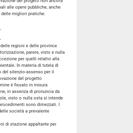
rovazione dei progetti non ancora
nali alle opere pubbliche, anche
 delle migliori pratiche.
delle regioni e delle province
orizzazione, parere, visto e nulla
cezione per quelli relativi alla
ientale. In materia di tutela di
io del silenzio-assenso per il
rovazione del progetto
ermine è fissato in misura
ne, in assenza di pronuncia da
ole, visto o nulla osta si intende
i procedimenti sono dimezzati. I
elle società a prevalente
i di stazione appaltante per