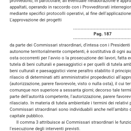
provvedono, in particolare, all'eventuale rielaborazione e app
appaltati, operando in raccordo con i Provveditorati interregio
mediante specifici protocolli operativi, al fine dell'applicazione
L'approvazione dei progetti
Pag. 187
da parte dei Commissari straordinari, d'intesa con i Presidenti 
autonome territorialmente competenti, è sostitutiva di ogni aut
osta occorrenti per l'avvio o la prosecuzione dei lavori, fatta ec
tutela di beni culturali e paesaggistici e per quelli di tutela amb
beni culturali e paesaggistici viene peraltro stabilito il princip
rilascio di determinati atti amministrativi propedeutici all'app
(autorizzazione, parere favorevole, visto o nulla osta), il cui t
comunque non superiore a sessanta giorni; decorso tale termi
parte dell'autorità competente, l'autorizzazione, parere favorev
rilasciato. In materia di tutela ambientale i termini dei relativ
Commissari straordinari sono individuabili anche nell'ambito d
capitale pubblico.
Il comma 3 attribuisce ai Commissari straordinari le funzion
l'esecuzione degli interventi previsti.