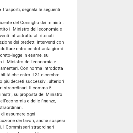
Trasporti, segnala le seguenti
ente del Consiglio dei ministri,
ntito il Ministro dell'economia e
enti infrastrutturali ritenuti
uazione dei predetti interventi con
adottare entro centottanta giorni
decreto-legge in esame, su
to il Ministro dell'economia e
rlamentari. Con norma introdotta
bilità che entro il 31 dicembre
o più decreti successivi, ulteriori
ri straordinari. Il comma 5
inistri, su proposta del Ministro
 dell'economia e delle finanze,
traordinari.
 di assumere ogni
cuzione dei lavori, anche sospesi
ori. I Commissari straordinari