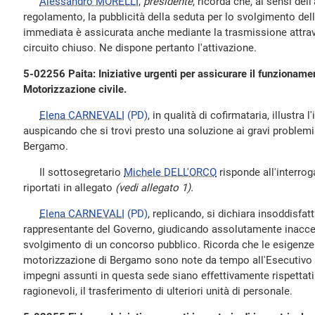
Alessandro MORELLI
,
presidente
, ricorda che, ai sensi dell
regolamento, la pubblicità della seduta per lo svolgimento dell
immediata è assicurata anche mediante la trasmissione attrave
circuito chiuso. Ne dispone pertanto l'attivazione.
5-02256 Paita: Iniziative urgenti per assicurare il funzionament
Motorizzazione civile.
Elena CARNEVALI
(PD)
, in qualità di cofirmataria, illustra l
auspicando che si trovi presto una soluzione ai gravi problemi
Bergamo.
Il sottosegretario
Michele DELL'ORCO
risponde all'interrog
riportati in allegato
(vedi allegato 1).
Elena CARNEVALI
(PD)
, replicando, si dichiara insoddisfatt
rappresentante del Governo, giudicando assolutamente inaccett
svolgimento di un concorso pubblico. Ricorda che le esigenze d
motorizzazione di Bergamo sono note da tempo all'Esecutivo e
impegni assunti in questa sede siano effettivamente rispettati 
ragionevoli, il trasferimento di ulteriori unità di personale.