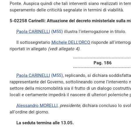
Ponte. Auspica quindi che tali interventi siano realizzati in temp
superamento delle criticità segnalate in termini di viabilità.
5-02258 Carinelli: Attuazione del decreto ministeriale sulla mi
Paola CARINELLI
(M5S)
illustra l'interrogazione in titolo.
Il sottosegretario
Michele DELL'ORCO
risponde all'interrog
riportati in allegato
(vedi allegato 4).
Pag. 186
Paola CARINELLI
(M5S)
, replicando, si dichiara soddisfatta
rappresentante del Governo, sottolineando come l'intervento
settore della micromobilità sia il frutto di un dialogo costrutt
locali e certamente impedirà il nascere di ulteriori polemiche 
Alessandro MORELLI
,
presidente
, dichiara concluso lo svo
all'ordine del giorno.
La seduta termina alle 13.05.