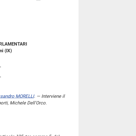
ARLAMENTARI
i (IX)
ssandro MORELLI
. — Interviene il
porti, Michele Dell'Orco.