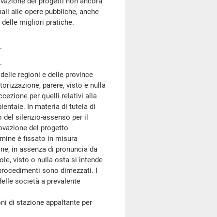
rovazione dei progetti non ancora
nali alle opere pubbliche, anche
 delle migliori pratiche.
delle regioni e delle province
orizzazione, parere, visto e nulla
cezione per quelli relativi alla
ientale. In materia di tutela di
io del silenzio-assenso per il
rovazione del progetto
ermine è fissato in misura
ne, in assenza di pronuncia da
ole, visto o nulla osta si intende
i procedimenti sono dimezzati. I
elle società a prevalente
i di stazione appaltante per