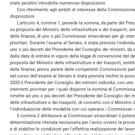
state peraltro introdotte numerose disposizioni.
Con riferimento agli ambiti di interesse della Commissione 
disposizioni.
L'articolo 4, comma 1, prevede la nomina, da parte del Presid
su proposta del Ministro delle infrastrutture e dei trasporti, se
delle finanze, di uno o più Commissari straordinari per gli interv
prioritari. Durante l'esame al Senato, è stata prevista l'individ
uno o più decreti del Presidente del Consiglio dei ministri, da 
dalla data di entrata in vigore della legge di conversione del 
proposta del Ministro delle infrastrutture e dei trasporti, senti
delle finanze, previo parere delle competenti Commissioni pa
nel corso dell'esame al Senato è stata prevista inoltre la possi
2020 il Presidente del Consiglio dei ministri individui, con uno 
interventi prioritari per i quali disporre la nomina di Commissa
rimette ad uno o più decreti del Presidente del Consiglio dei m
delle infrastrutture e dei trasporti, di concerto con il Ministro
l'individuazione delle modalità con cui operano i Commissari s
Il comma 2 attribuisce ai Commissari straordinari il potere
determinazione ritenuta necessaria per l'avvio ovvero la prose
e di stabilire le condizioni per l'effettiva realizzazione dei lav