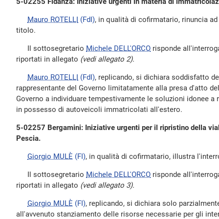
5-02255 Fidanza: Iniziative urgenti in materia di immatricolazio
Mauro ROTELLI
(FdI)
, in qualità di cofirmatario, rinuncia ad
titolo.
Il sottosegretario
Michele DELL'ORCO
risponde all'interrog
riportati in allegato
(vedi allegato 2).
Mauro ROTELLI
(FdI)
, replicando, si dichiara soddisfatto de
rappresentante del Governo limitatamente alla presa d'atto delle
Governo a individuare tempestivamente le soluzioni idonee a ri
in possesso di autoveicoli immatricolati all'estero.
5-02257 Bergamini: Iniziative urgenti per il ripristino della via
Pescia.
Giorgio MULÈ
(FI)
, in qualità di cofirmatario, illustra l'inter
Il sottosegretario
Michele DELL'ORCO
risponde all'interrog
riportati in allegato
(vedi allegato 3).
Giorgio MULÈ
(FI)
, replicando, si dichiara solo parzialment
all'avvenuto stanziamento delle risorse necessarie per gli int