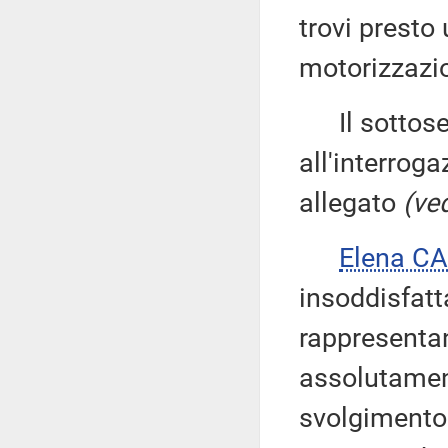
trovi presto
motorizzazi
Il sottose
all'interroga
allegato
(ved
Elena C
insoddisfatt
rappresenta
assolutament
svolgimento 