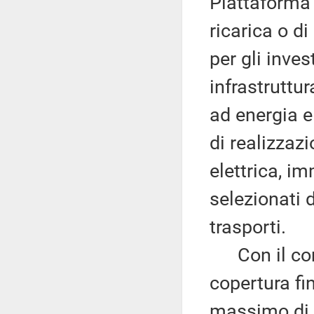
Piattaforma 
ricarica o di
per gli inve
infrastruttur
ad energia el
di realizzazi
elettrica, i
selezionati d
trasporti.
Con il co
copertura fin
massimo di 1