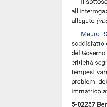
Il sottose
all'interroga
allegato
(ved
Mauro R
soddisfatto 
del Governo 
criticità seg
tempestivame
problemi dei
immatricolati
5-02257 Berg