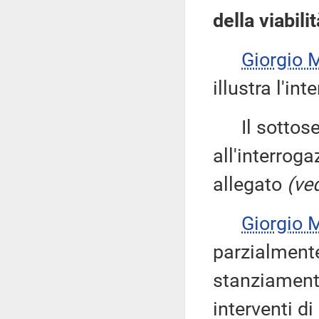
della viabil
Giorgio
illustra l'int
Il sottose
all'interroga
allegato
(ved
Giorgio
parzialmente
stanziamento
interventi d