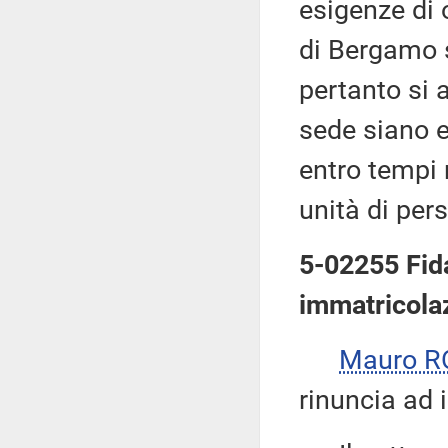
esigenze di 
di Bergamo 
pertanto si 
sede siano ef
entro tempi r
unità di per
5-02255 Fida
immatricolaz
Mauro R
rinuncia ad i