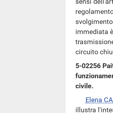
sensi dell'ar
regolamento,
svolgimento 
immediata è
trasmissione
circuito chi
5-02256 Pait
funzionament
civile.
Elena C
illustra l'in