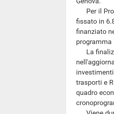
Genova.
Per il Proge
fissato in 6
finanziato ne
programma 
La finalizza
nell'aggior
investimenti 
trasporti e R
quadro econo
cronoprogra
Viene dunq