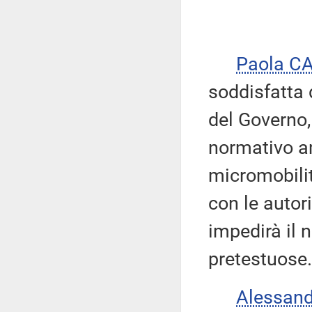
Paola C
soddisfatta 
del Governo,
normativo a
micromobilità
con le autor
impedirà il 
pretestuose.
Alessan