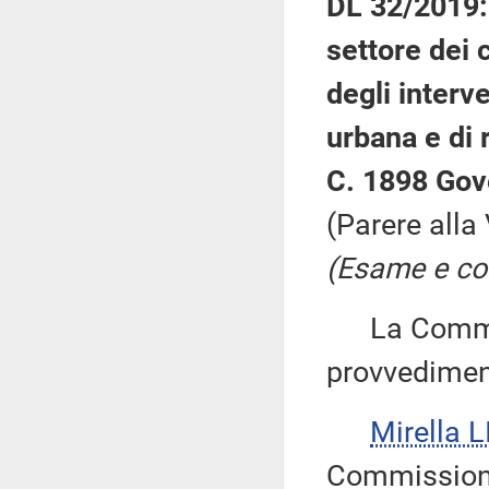
DL 32/2019: 
settore dei c
degli interve
urbana e di 
C. 1898 Gov
(Parere alla
(Esame e con
La Commiss
provvedimen
Mirella L
Commissione