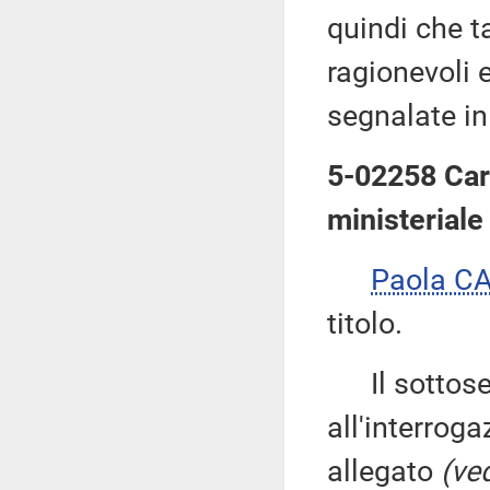
quindi che ta
ragionevoli e
segnalate in 
5-02258 Cari
ministeriale
Paola C
titolo.
Il sottose
all'interroga
allegato
(ved