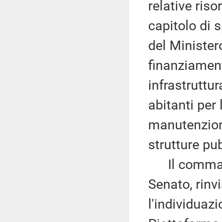
relative ris
capitolo di s
del Ministero
finanziamen
infrastruttur
abitanti per 
manutenzione
strutture pu
Il comma 
Senato, rinv
l'individuazi