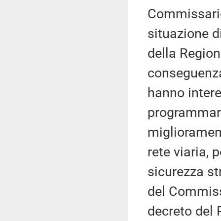
Commissario 
situazione di
della Region
conseguenza 
hanno intere
programmare 
migliorament
rete viaria,
sicurezza st
del Commiss
decreto del 