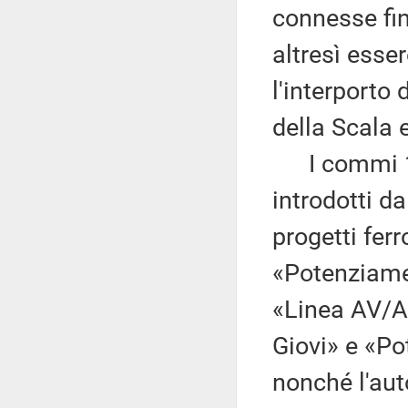
connesse fin
altresì esser
l'interporto 
della Scala e
I commi 1
introdotti d
progetti fer
«Potenziamen
«Linea AV/A
Giovi» e «P
nonché l'aut