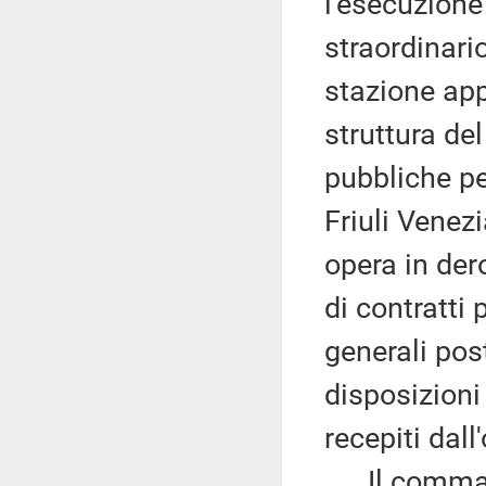
l'esecuzione
straordinari
stazione app
struttura de
pubbliche per
Friuli Venez
opera in der
di contratti 
generali post
disposizioni
recepiti dal
Il comma 7 