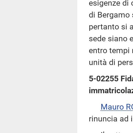
esigenze di 
di Bergamo 
pertanto si 
sede siano ef
entro tempi r
unità di per
5-02255 Fida
immatricolaz
Mauro R
rinuncia ad i