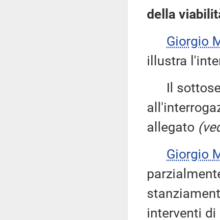
della viabil
Giorgio
illustra l'int
Il sottose
all'interroga
allegato
(ved
Giorgio
parzialmente
stanziamento
interventi d