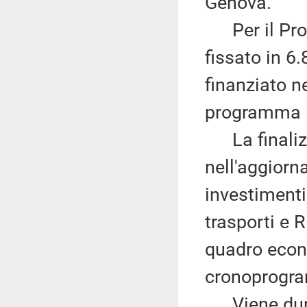
Genova.
Per il Proge
fissato in 6
finanziato ne
programma 
La finalizza
nell'aggior
investimenti 
trasporti e R
quadro econo
cronoprogra
Viene dunq