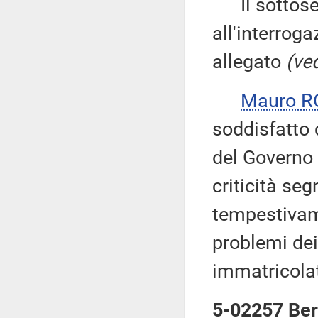
Il sottose
all'interroga
allegato
(ved
Mauro R
soddisfatto 
del Governo 
criticità seg
tempestivame
problemi dei
immatricolati
5-02257 Berg