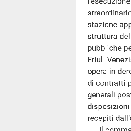
l'esecuzione
straordinari
stazione app
struttura de
pubbliche per
Friuli Venez
opera in der
di contratti 
generali post
disposizioni
recepiti dal
Il comma 7 