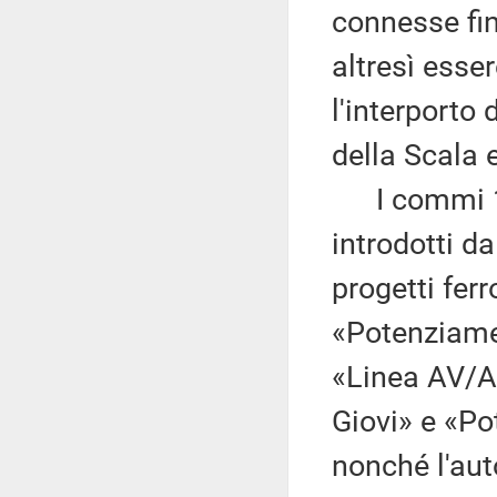
connesse fin
altresì esser
l'interporto 
della Scala e
I commi 1
introdotti d
progetti fer
«Potenziamen
«Linea AV/A
Giovi» e «P
nonché l'aut