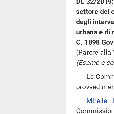
DL 32/2019: 
settore dei c
degli interve
urbana e di 
C. 1898 Gov
(Parere alla
(Esame e con
La Commiss
provvedimen
Mirella L
Commissione