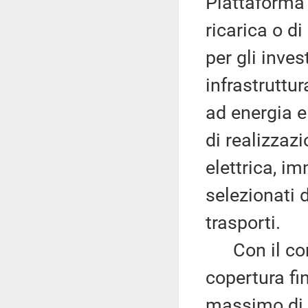
Piattaforma 
ricarica o di
per gli inve
infrastruttur
ad energia el
di realizzazi
elettrica, i
selezionati d
trasporti.
Con il co
copertura fin
massimo di 1