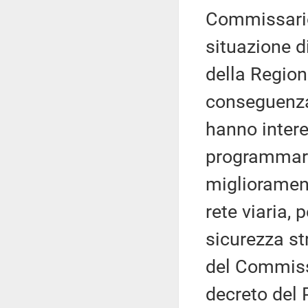
Commissario 
situazione di
della Region
conseguenza 
hanno intere
programmare 
migliorament
rete viaria,
sicurezza st
del Commiss
decreto del 