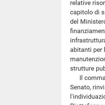
relative ris
capitolo di s
del Ministero
finanziamen
infrastruttur
abitanti per 
manutenzione
strutture pu
Il comma 
Senato, rinv
l'individuazi