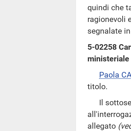
quindi che ta
ragionevoli e
segnalate in 
5-02258 Cari
ministeriale
Paola C
titolo.
Il sottose
all'interroga
allegato
(ved