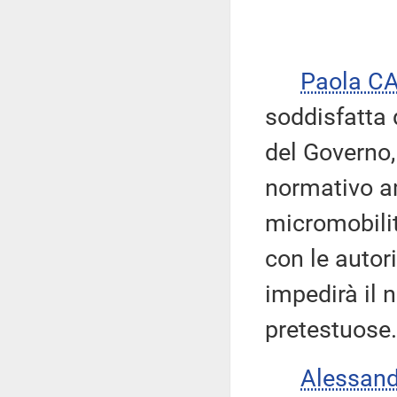
Paola C
soddisfatta 
del Governo,
normativo a
micromobilità
con le autor
impedirà il 
pretestuose.
Alessan