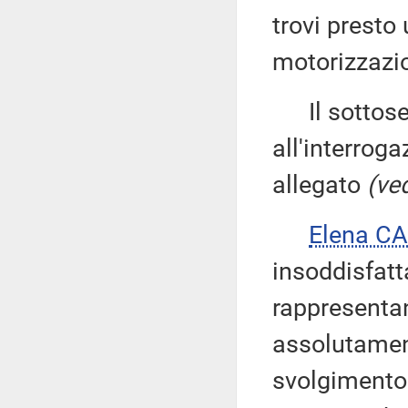
trovi presto
motorizzazi
Il sottose
all'interroga
allegato
(ved
Elena C
insoddisfatt
rappresenta
assolutament
svolgimento 