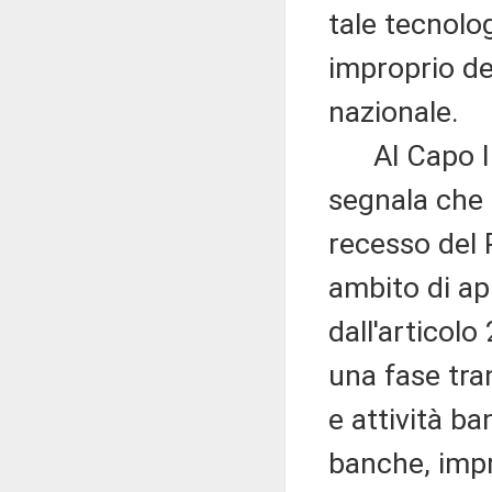
tale tecnolog
improprio de
nazionale.
Al Capo II, v
segnala che 
recesso del 
ambito di app
dall'articolo 
una fase tran
e attività ba
banche, impr