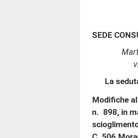
SEDE CONS
Mart
v
La sedut
Modifiche all
n. 898, in m
scioglimento
C. 506 Mora