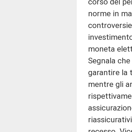
corso del per
norme in mate
controversie
investimento,
moneta elettr
Segnala che l
garantire la 
mentre gli ar
rispettivamen
assicurazione
riassicurativ
recesso. Vice