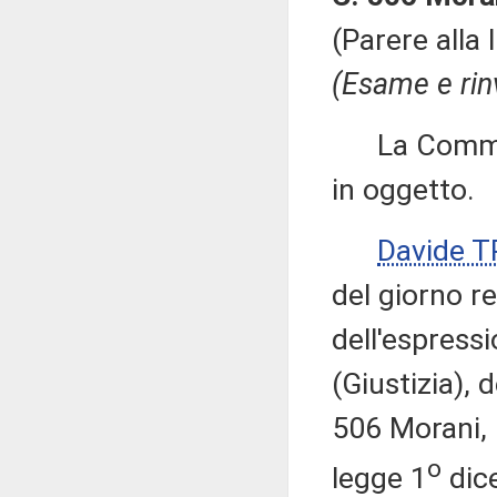
(Parere alla
(Esame e rin
La Commissi
in oggetto.
Davide T
del giorno re
dell'espress
(Giustizia),
506 Morani, 
o
legge 1
dice