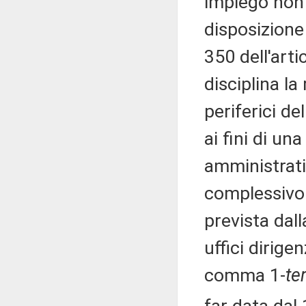
impiego non 
disposizione
350 dell'arti
disciplina la
periferici de
ai fini di un
amministrati
complessivo 
prevista dall
uffici dirigen
comma 1-
te
far data dal 