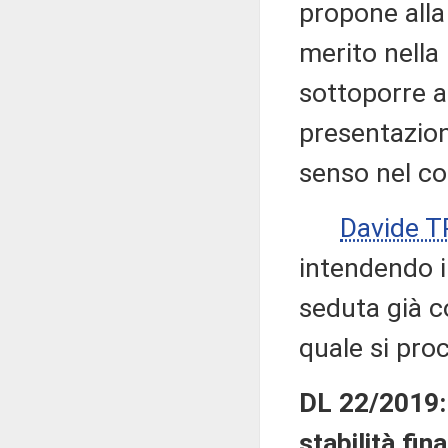
propone alla 
merito nella
sottoporre a
presentazion
senso nel co
Davide T
intendendo in
seduta già c
quale si pro
DL 22/2019: 
stabilità fin