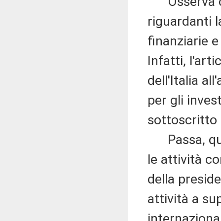
Osserva che 
riguardanti l
finanziarie e
Infatti, l'ar
dell'Italia a
per gli inves
sottoscritto
Passa, quind
le attività c
della presid
attività a s
internazional