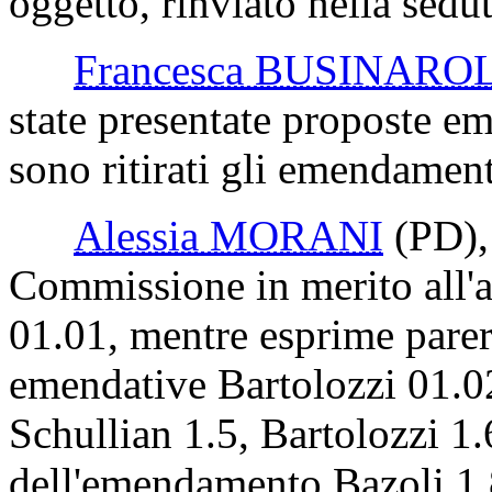
C. 506 Morani.
(Seguito dell'esame e rinvio
La Commissione prosegue 
oggetto, rinviato nella sedu
Francesca BUSINARO
state presentate proposte e
sono ritirati gli emendamenti
Alessia MORANI
(PD)
Commissione in merito all'a