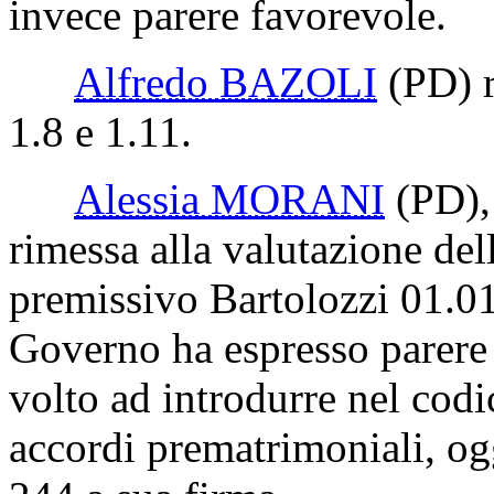
La sottosegretaria
Vann
conforme a quello della relat
premissivo Bartolozzi 01.01
contrario, e per l'emendame
invece parere favorevole.
Alfredo BAZOLI
(PD)
r
1.8 e 1.11.
Alessia MORANI
(PD)
rimessa alla valutazione del
premissivo Bartolozzi 01.01,