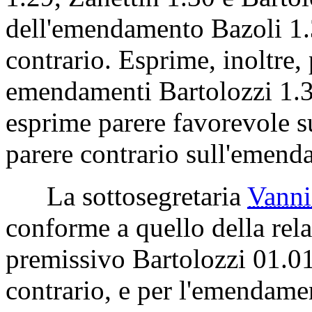
emendative Turri 1.25 e Ba
altrimenti parere contrario
sugli emendamenti Rossello
1.29, Zanettin 1.30 e Bartolo
dell'emendamento Bazoli 1.
contrario. Esprime, inoltre, 
emendamenti Bartolozzi 1.3
esprime parere favorevole 
parere contrario sull'emend