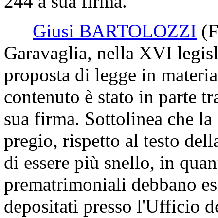
Governo ha espresso parere c
volto ad introdurre nel codi
accordi prematrimoniali, og
244 a sua firma.
Giusi BARTOLOZZI
(F
Garavaglia, nella XVI legisl
proposta di legge in materia 
contenuto è stato in parte tr
sua firma. Sottolinea che la