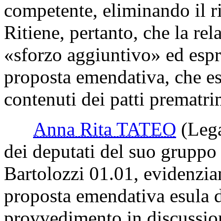
pregio, rispetto al testo dell
di essere più snello, in qua
prematrimoniali debbano esse
depositati presso l'Ufficio d
competente, eliminando il ri
Ritiene, pertanto, che la re
«sforzo aggiuntivo» ed espr
proposta emendativa, che espl
contenuti dei patti prematri
Anna Rita TATEO
(Leg