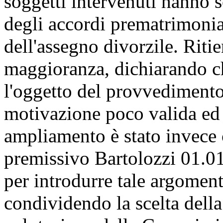
legge.
Alfredo BAZOLI
(PD)
r
audizioni che si sono svolt
soggetti intervenuti hanno 
degli accordi prematrimonia
dell'assegno divorzile. Ritie
maggioranza, dichiarando c
l'oggetto del provvedimento
motivazione poco valida ed e