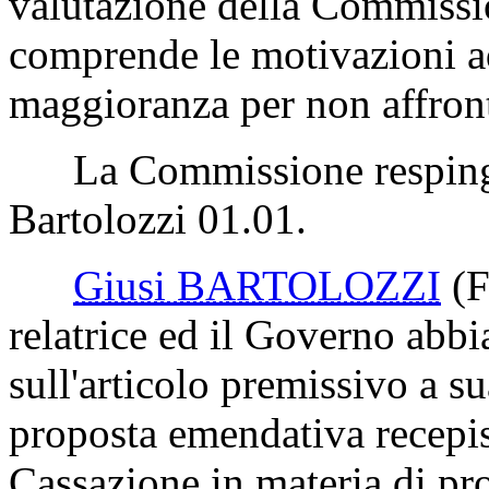
ampliamento è stato invece c
premissivo Bartolozzi 01.01 
per introdurre tale argoment
condividendo la scelta della 
valutazione della Commissi
comprende le motivazioni ad
maggioranza per non affront
La Commissione respinge 
Bartolozzi 01.01.
Giusi BARTOLOZZI
(F