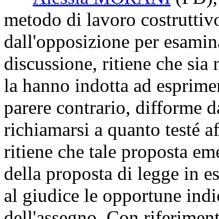
quindi, la necessità, affinch
quantum
dell'assegno, che si
corresponsione dell'assegno
Alessia MORANI
(PD)
metodo di lavoro costruttiv
dall'opposizione per esamin
discussione, ritiene che sia
la hanno indotta ad esprime
parere contrario, difforme 
richiamarsi a quanto testé a