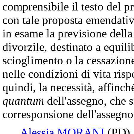
La Commissione respinge 
Alfredo BAZOLI
(PD)
d
ragioni sottese all'emendame
approvazione, a suo avviso,
comprensibile il testo del 
con tale proposta emendativ
in esame la previsione della
divorzile, destinato a equili
scioglimento o la cessazione
nelle condizioni di vita risp