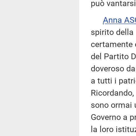
può vantarsi 
Anna AS
spirito dell
certamente c
del Partito 
doveroso dar
a tutti i pat
Ricordando, 
sono ormai u
Governo a pr
la loro istit