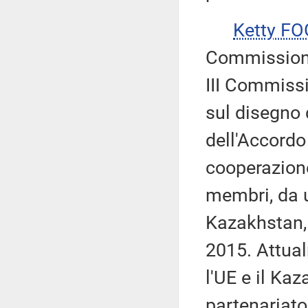
Ketty FO
Commissione
III Commissi
sul disegno 
dell'Accordo 
cooperazione
membri, da u
Kazakhstan, 
2015. Attual
l'UE e il Ka
partenariato