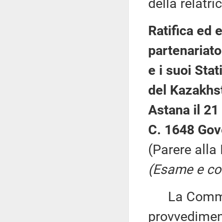
della relatric
Ratifica ed 
partenariato
e i suoi Sta
del Kazakhsta
Astana il 2
C. 1648 Gov
(Parere alla
(Esame e con
La Commiss
provvedimen