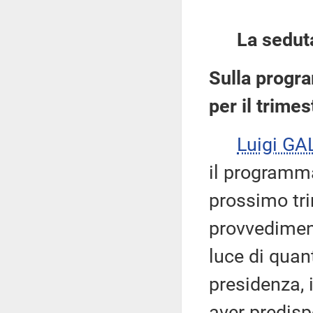
La sedut
Sulla progr
per il trime
Luigi GA
il programma
prossimo tri
provvedimen
luce di quant
presidenza, 
aver predispo