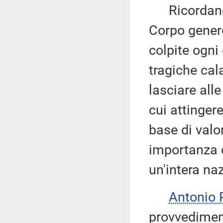
Ricordando a
Corpo genero
colpite ogni
tragiche cal
lasciare al
cui attingere
base di valo
importanza c
un'intera na
Antonio
provvediment