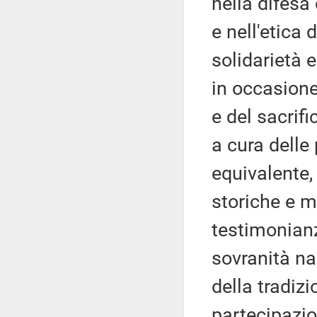
nella difesa
e nell'etica 
solidarietà e
in occasione
e del sacrif
a cura delle p
equivalente,
storiche e m
testimonianz
sovranità naz
della tradizi
partecipazion