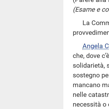
(Esame e con
La Commiss
provvedimen
Angela 
che, dove c’
solidarietà, 
sostegno per
mancano mai 
nelle catastr
necessità o 