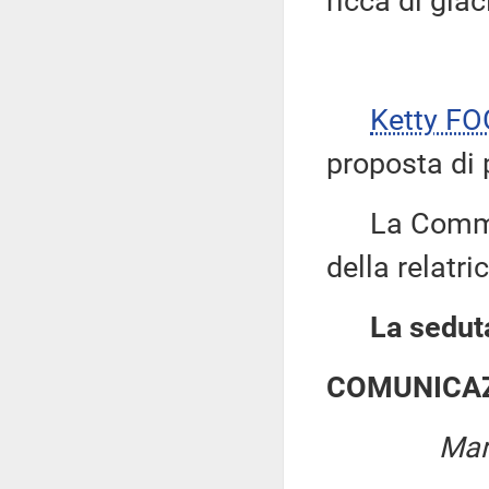
ricca di gia
Ketty FO
proposta di 
La Commiss
della relatric
La seduta
COMUNICAZ
Mar