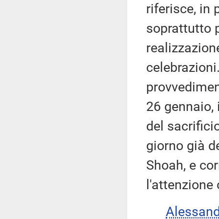
riferisce, in
soprattutto 
realizzazion
celebrazioni.
provvediment
26 gennaio, 
del sacrifici
giorno già d
Shoah, e corr
l'attenzione
Alessan