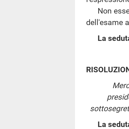
Non essendov
dell'esame a
La seduta
RISOLUZIO
Merc
presi
sottosegret
La sedut