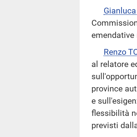
Gianluca
Commissione
emendative ri
Renzo T
al relatore e
sull'opportun
province aut
e sull'esige
flessibilità 
previsti dall