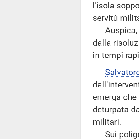
l'isola soppo
servitù milit
Auspica, per
dalla risolu
in tempi rapi
Salvator
dall'interve
emerga che l
deturpata da
militari.
Sui poligoni