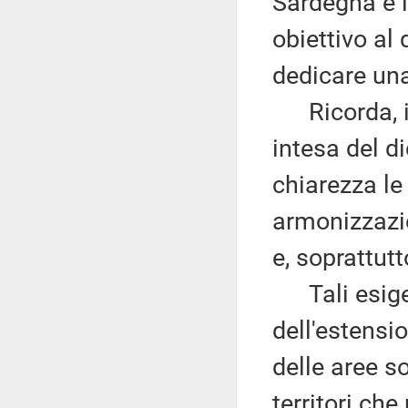
Sardegna e l
obiettivo al
dedicare una
Ricorda, inf
intesa del d
chiarezza le 
armonizzazio
e, soprattut
Tali esigen
dell'estensi
delle aree so
territori ch