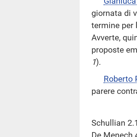
Gianluca
giornata di 
termine per
Avverte, qui
proposte eme
1
).
Roberto 
parere cont
Schullian 2.
De Menech 4.