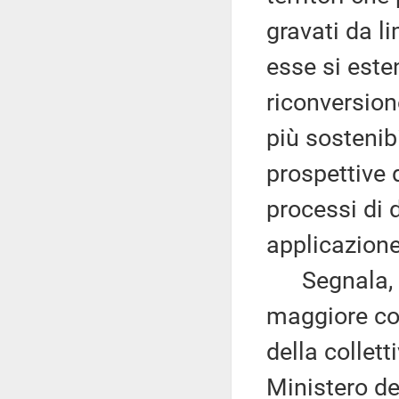
gravati da li
esse si este
riconversione
più sostenib
prospettive d
processi di 
applicazione
Segnala, qui
maggiore con
della collett
Ministero del