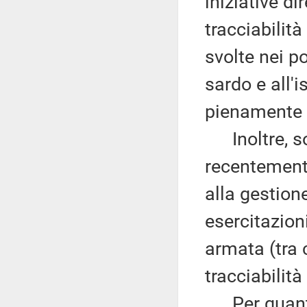
iniziative di
tracciabilità
svolte nei po
sardo e all'i
pienamente 
Inoltre, sot
recentemente
alla gestione
esercitazion
armata (tra 
tracciabilità
Per quanto 