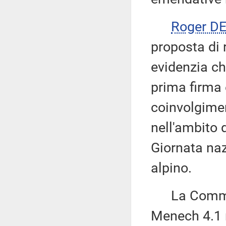
Roger D
proposta di 
evidenzia ch
prima firma è
coinvolgimen
nell'ambito 
Giornata naz
alpino.
La Commiss
Menech 4.1 