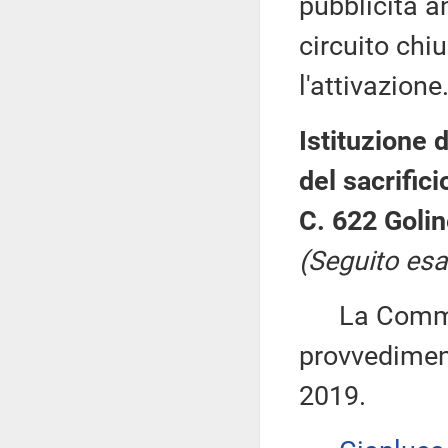
pubblicità a
circuito chi
l'attivazione
Istituzione 
del sacrifici
C. 622 Goline
(Seguito esa
La Commiss
provvediment
2019.