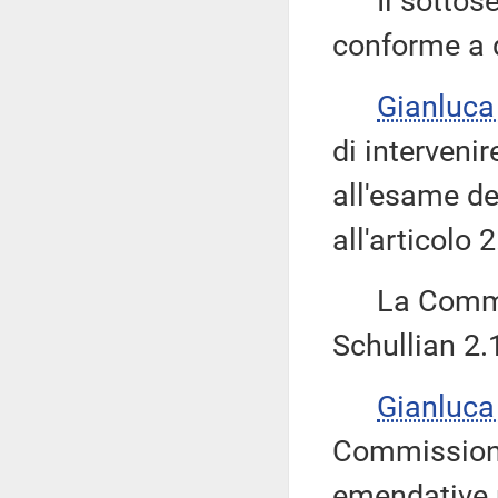
Il sottose
conforme a q
Gianluca
di interveni
all'esame de
all'articolo 2
La Commiss
Schullian 2.
Gianluca
Commissione
emendative ri