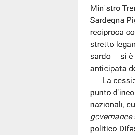
Ministro Tre
Sardegna Pig
reciproca co
stretto lega
sardo – si è
anticipata d
La cessione
punto d'incon
nazionali, cu
governance
politico Dif