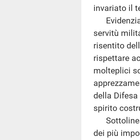
invariato il
Evidenzia q
servitù mili
risentito del
rispettare a
molteplici s
apprezzament
della Difesa
spirito costr
Sottolinea 
dei più impo