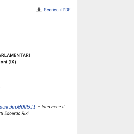
Scarica il PDF
PARLAMENTARI
oni (IX)
essandro MORELLI
. – Interviene il
ti Edoardo Rixi.