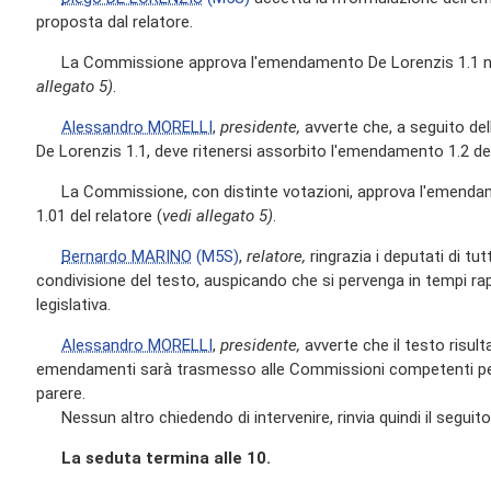
proposta dal relatore.
La Commissione approva l'emendamento De Lorenzis 1.1 nel
allegato 5)
.
Alessandro MORELLI
,
presidente,
avverte che, a seguito d
De Lorenzis 1.1, deve ritenersi assorbito l'emendamento 1.2 del
La Commissione, con distinte votazioni, approva l'emendamen
1.01 del relatore (
vedi allegato 5)
.
Bernardo MARINO
(M5S)
,
relatore,
ringrazia i deputati di tut
condivisione del testo, auspicando che si pervenga in tempi rap
legislativa.
Alessandro MORELLI
,
presidente,
avverte che il testo risul
emendamenti sarà trasmesso alle Commissioni competenti per 
parere.
Nessun altro chiedendo di intervenire, rinvia quindi il seguito
La seduta termina alle 10.