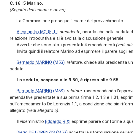
C. 1615 Marino.
(Seguito dell'esame e rinvio).
La Commissione prosegue l'esame del provvedimento.
Alessandro MORELLI
,
presidente,
ricorda che nella seduta d
relazione introduttiva e si è svolta la discussione generale.
Avverte che sono stati presentati 4 emendamenti
(vedi all
Invita quindi il relatore Marino ad esprimere il parere sugli 
Bernardo MARINO
(M5S)
,
relatore,
chiede alla presidenza u
seduta.
La seduta, sospesa alle 9.50, è ripresa alle 9.55.
Bernardo MARINO
(M5S)
,
relatore,
raccomandando l'approva
emendative presentate a sua prima firma 1.2, 1.3 e 1.01, espri
sull'emendamento De Lorenzis 1.1, a condizione che sia riformul
allegato (
vedi allegato 5)
.
Il viceministro
Edoardo RIXI
esprime parere conforme a quell
Diego DE LORENZIS
(M5S)
accetta la riformulazione dell'