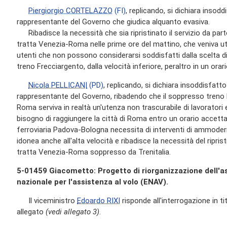
Piergiorgio CORTELAZZO
(FI)
, replicando, si dichiara insodd
rappresentante del Governo che giudica alquanto evasiva.
Ribadisce la necessità che sia ripristinato il servizio da part
tratta Venezia-Roma nelle prime ore del mattino, che veniva uti
utenti che non possono considerarsi soddisfatti dalla scelta di 
treno Frecciargento, dalla velocità inferiore, peraltro in un orar
Nicola PELLICANI
(PD)
, replicando, si dichiara insoddisfatto
rappresentante del Governo, ribadendo che il soppresso treno 
Roma serviva in realtà un'utenza non trascurabile di lavoratori
bisogno di raggiungere la città di Roma entro un orario accettab
ferroviaria Padova-Bologna necessita di interventi di ammoder
idonea anche all'alta velocità e ribadisce la necessità del ripris
tratta Venezia-Roma soppresso da Trenitalia.
5-01459 Giacometto: Progetto di riorganizzazione dell'as
nazionale per l'assistenza al volo (ENAV).
Il viceministro
Edoardo RIXI
risponde all'interrogazione in tit
allegato
(vedi allegato 3)
.