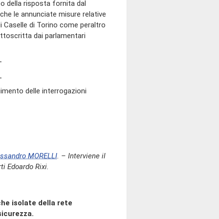
to della risposta fornita dal
che le annunciate misure relative
i Caselle di Torino come peraltro
ttoscritta dai parlamentari
gimento delle interrogazioni
essandro MORELLI
. – Interviene il
ti Edoardo Rixi.
che isolate della rete
sicurezza.