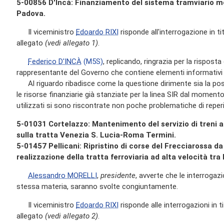
5-00856 D'Incà: Finanziamento del sistema tramviario m
Padova.
Il viceministro
Edoardo RIXI
risponde all'interrogazione in tit
allegato
(vedi allegato 1)
.
Federico D'INCÀ
(M5S)
, replicando, ringrazia per la rispost
rappresentante del Governo che contiene elementi informativi i
Al riguardo ribadisce come la questione dirimente sia la possib
le risorse finanziarie già stanziate per la linea SIR dal momento 
utilizzati si sono riscontrate non poche problematiche di reper
5-01031 Cortelazzo: Mantenimento del servizio di treni a
sulla tratta Venezia S. Lucia-Roma Termini.
5-01457 Pellicani: Ripristino di corse del Frecciarossa 
realizzazione della tratta ferroviaria ad alta velocità tr
Alessandro MORELLI
,
presidente
, avverte che le interrogazi
stessa materia, saranno svolte congiuntamente.
Il viceministro
Edoardo RIXI
risponde alle interrogazioni in ti
allegato
(vedi allegato 2)
.