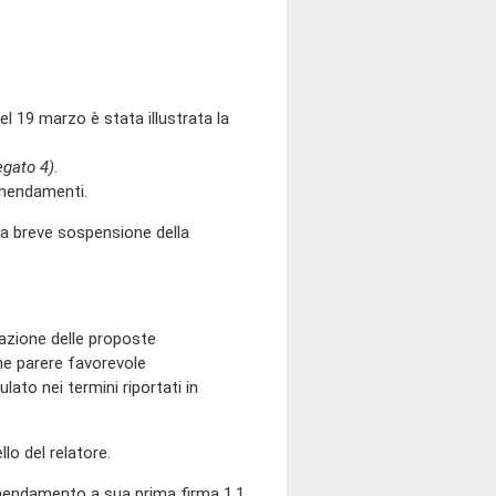
el 19 marzo è stata illustrata la
egato 4)
.
emendamenti.
na breve sospensione della
zione delle proposte
me parere favorevole
ato nei termini riportati in
o del relatore.
emendamento a sua prima firma 1.1