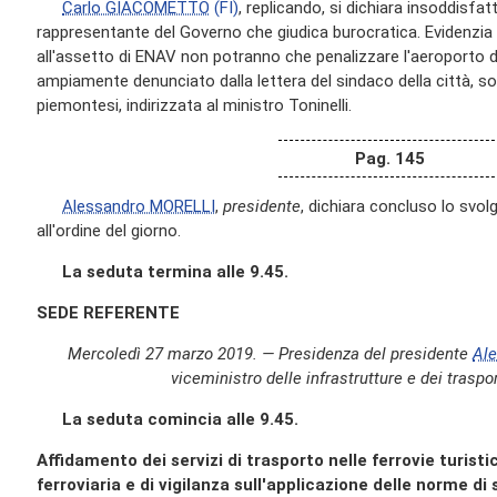
Carlo GIACOMETTO
(FI)
, replicando, si dichiara insoddisfat
rappresentante del Governo che giudica burocratica. Evidenzia 
all'assetto di ENAV non potranno che penalizzare l'aeroporto d
ampiamente denunciato dalla lettera del sindaco della città, so
piemontesi, indirizzata al ministro Toninelli.
Pag. 145
Alessandro MORELLI
,
presidente
, dichiara concluso lo svol
all'ordine del giorno.
La seduta termina alle 9.45.
SEDE REFERENTE
Mercoledì 27 marzo 2019. — Presidenza del presidente
Al
viceministro delle infrastrutture e dei traspor
La seduta comincia alle 9.45.
Affidamento dei servizi di trasporto nelle ferrovie turisti
ferroviaria e di vigilanza sull'applicazione delle norme di 