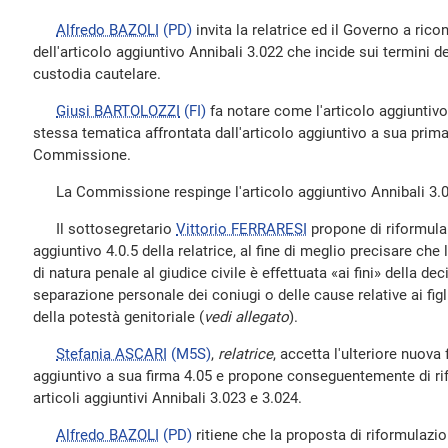
Alfredo BAZOLI
(PD)
invita la relatrice ed il Governo a rico
dell'articolo aggiuntivo Annibali 3.022 che incide sui termini 
custodia cautelare.
Giusi BARTOLOZZI
(FI)
fa notare come l'articolo aggiuntivo
stessa tematica affrontata dall'articolo aggiuntivo a sua prima
Commissione.
La Commissione respinge l'articolo aggiuntivo Annibali 3.0
Il sottosegretario
Vittorio FERRARESI
propone di riformular
aggiuntivo 4.0.5 della relatrice, al fine di meglio precisare ch
di natura penale al giudice civile è effettuata «ai fini» della d
separazione personale dei coniugi o delle cause relative ai figli
della potestà genitoriale (
vedi allegato
).
Stefania ASCARI
(M5S)
,
relatrice
, accetta l'ulteriore nuova
aggiuntivo a sua firma 4.05 e propone conseguentemente di rifo
articoli aggiuntivi Annibali 3.023 e 3.024.
Alfredo BAZOLI
(PD)
ritiene che la proposta di riformulazion