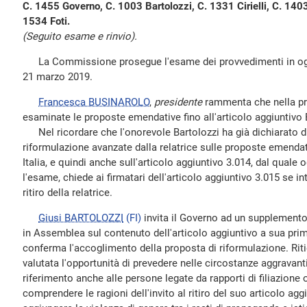
C. 1455 Governo, C. 1003 Bartolozzi, C. 1331 Cirielli, C. 1403
1534 Foti.
(Seguito esame e rinvio).
La Commissione prosegue l'esame dei provvedimenti in ogget
21 marzo 2019.
Francesca BUSINAROLO
,
presidente
rammenta che nella pr
esaminate le proposte emendative fino all'articolo aggiuntivo 
Nel ricordare che l'onorevole Bartolozzi ha già dichiarato di
riformulazione avanzate dalla relatrice sulle proposte emenda
Italia, e quindi anche sull'articolo aggiuntivo 3.014, dal qual
l'esame, chiede ai firmatari dell'articolo aggiuntivo 3.015 se in
ritiro della relatrice.
Giusi BARTOLOZZI
(FI)
invita il Governo ad un supplemento d
in Assemblea sul contenuto dell'articolo aggiuntivo a sua pri
conferma l'accoglimento della proposta di riformulazione. Rit
valutata l'opportunità di prevedere nelle circostanze aggravanti d
riferimento anche alle persone legate da rapporti di filiazione
comprendere le ragioni dell'invito al ritiro del suo articolo aggi