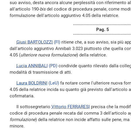
suo avviso, desta ancora alcune perplessità con riferimento al
all'articolo 190-
bis
del codice di procedura penale, come modi
formulazione dell'articolo aggiuntivo 4.05 della relatrice.
Pag. 5
Giusi BARTOLOZZI
(FI)
ritiene che, a suo avviso, sia più ap
dall'articolo aggiuntivo Annibali 3.023 piuttosto che quella con
4.05 (
ulteriore nuova formulazione
) della relatrice.
Lucia ANNIBALI
(PD)
condivide quanto rilevato dalla colleg
modalità di trasmissione di atti.
Laura BOLDRINI
(LeU)
fa notare come l'ulteriore nuova form
4.05 della relatrice incida su quanto già previsto dall'articolo 
cofirmataria.
Il sottosegretario
Vittorio FERRARESI
precisa che la modific
codice di procedura penale recata dal comma 3 dell'articolo ag
formulazione
) della relatrice non incide affatto sulle pene, ma
minore.