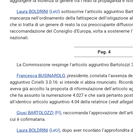
aggiungere la violenza di genere tra i reati di propaganda e ist
Laura BOLDRINI
(LeU)
sottoscrive l'articolo aggiuntivo Bar
mancanza nell'ordinamento della fattispecie dell'istigazione al
che si tratta di un genere di reato la cui preoccupante diffusi
raccomandazione del Consiglio d'Europa, volta a sostenerne l'
nazionali.
Pag. 4
La Commissione respinge l'articolo aggiuntivo Bartolozzi 3
Francesca BUSINAROLO
,
presidente,
constata l'assenza del
aggiuntivo Cirielli 3.0.16: si intende vi abbia rinunciato. Ricor
aveva già accolto la proposta di riformulazione dell'articolo a
che ha assunto la numerazione 4.027 e che sarà pertanto post
all'identico articolo aggiuntivo 4.04 della relatrice (
vedi allega
Giusi BARTOLOZZI
(FI)
, raccomanda l'approvazione dell'art
cui è cofirmataria.
Laura BOLDRINI
(LeU)
, dopo aver ricordato l'approfondita 