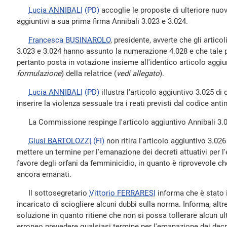
Lucia ANNIBALI
(PD)
accoglie le proposte di ulteriore nuov
aggiuntivi a sua prima firma Annibali 3.023 e 3.024.
Francesca BUSINAROLO
, presidente, avverte che gli artico
3.023 e 3.024 hanno assunto la numerazione 4.028 e che tale
pertanto posta in votazione insieme all'identico articolo aggiu
formulazione
) della relatrice (
vedi allegato
).
Lucia ANNIBALI
(PD)
illustra l'articolo aggiuntivo 3.025 di 
inserire la violenza sessuale tra i reati previsti dal codice anti
La Commissione respinge l'articolo aggiuntivo Annibali 3.0
Giusi BARTOLOZZI
(FI)
non ritira l'articolo aggiuntivo 3.026
mettere un termine per l'emanazione dei decreti attuativi per l'
favore degli orfani da femminicidio, in quanto è riprovevole che
ancora emanati.
Il sottosegretario
Vittorio FERRARESI
informa che è stato i
incaricato di sciogliere alcuni dubbi sulla norma. Informa, altre
soluzione in quanto ritiene che non si possa tollerare alcun ul
erroneo prevedere qualsiasi termine per l'emanazione dei decret