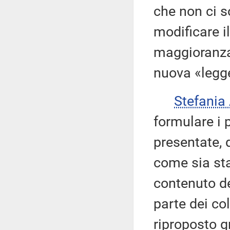
che non ci s
modificare i
maggioranza
nuova «legg
Stefania
formulare i 
presentate, d
come sia sta
contenuto de
parte dei co
riproposto g