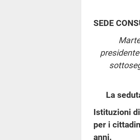
SEDE CONS
Marte
president
sottosegr
La sedut
Istituzioni d
per i cittad
anni.