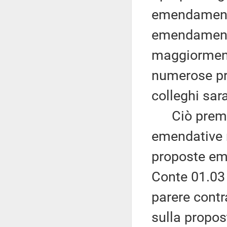
emendamenti
emendamenti 
maggiorment
numerose pr
colleghi sar
Ciò premess
emendative rif
proposte eme
Conte 01.03 
parere contr
sulla propo