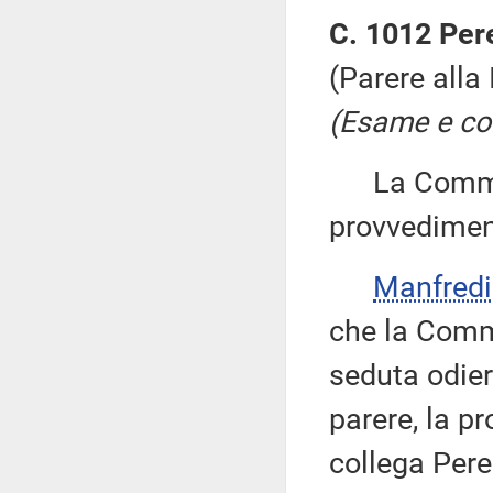
C. 1012 Per
(Parere alla
(Esame e con
La Commiss
provvedimen
Manfred
che la Comm
seduta odiern
parere, la p
collega Pere