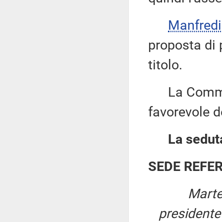
Manfred
proposta di 
titolo.
La Commiss
favorevole de
La seduta
SEDE REFE
Marte
president