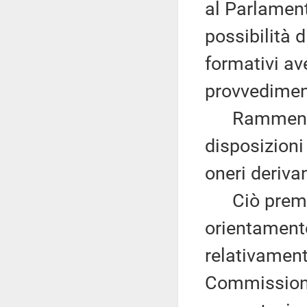
al Parlament
possibilità 
formativi av
provvedimen
Rammenta, d
disposizioni 
oneri deriva
Ciò premes
orientament
relativament
Commissione