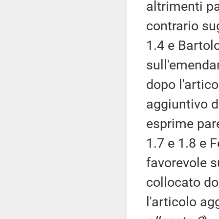
altrimenti p
contrario su
1.4 e Bartol
sull'emendam
dopo l'artico
aggiuntivo de
esprime par
1.7 e 1.8 e F
favorevole s
collocato do
l'articolo ag