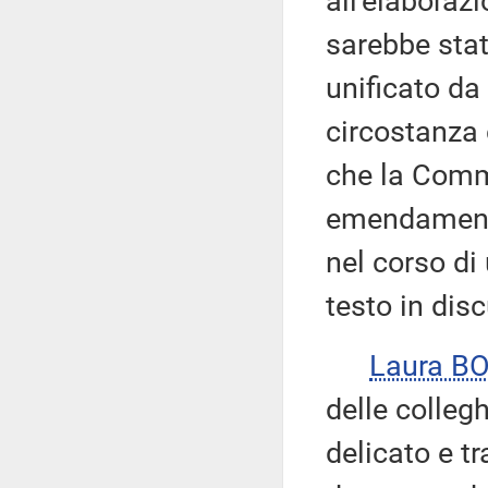
all'elaboraz
sarebbe stat
unificato da
circostanza 
che la Comm
emendamenti 
nel corso di
testo in dis
Laura B
delle colle
delicato e t