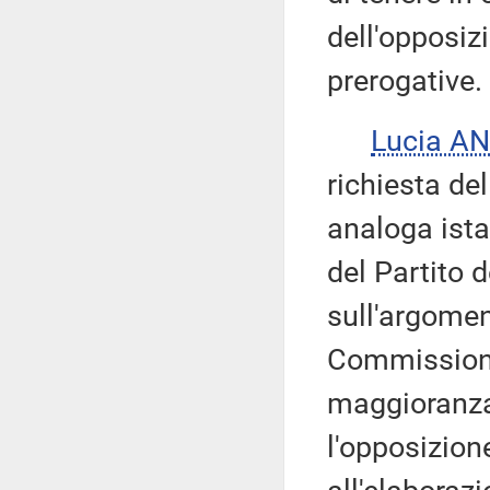
dell'opposizi
prerogative.
Lucia A
richiesta de
analoga ist
del Partito 
sull'argome
Commissione
maggioranza 
l'opposizion