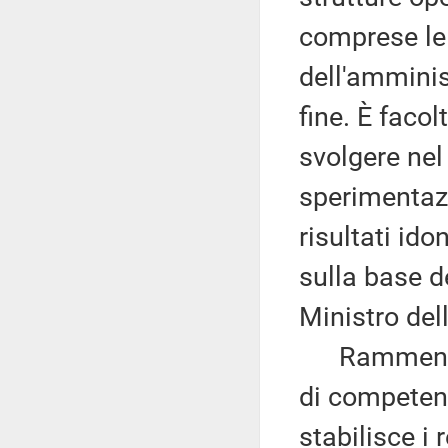
comprese le 
dell'amminist
fine. È faco
svolgere nel
sperimentazi
risultati ido
sulla base de
Ministro del
Rammenta ch
di competen
stabilisce i 