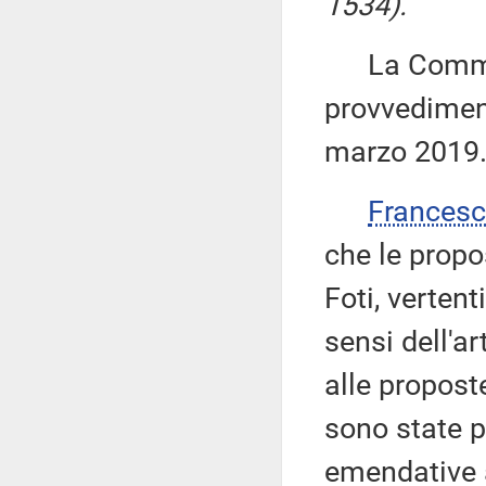
1534).
La Commiss
provvediment
marzo 2019
Frances
che le propo
Foti, vertent
sensi dell'a
alle propost
sono state p
emendative a