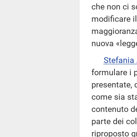
che non ci s
modificare i
maggioranza
nuova «legg
Stefania
formulare i 
presentate, d
come sia sta
contenuto de
parte dei co
riproposto g