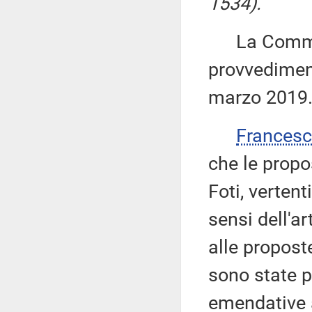
1534).
La Commiss
provvediment
marzo 2019
Frances
che le propo
Foti, vertent
sensi dell'a
alle propost
sono state p
emendative a