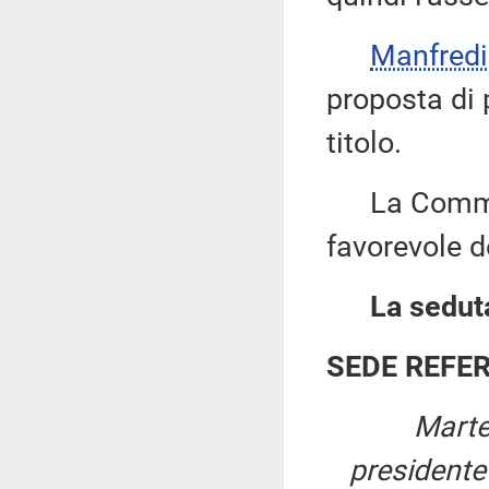
Manfred
proposta di 
titolo.
La Commiss
favorevole de
La seduta
SEDE REFE
Marte
president