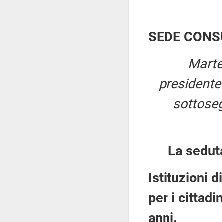
SEDE CONS
Marte
president
sottosegr
La sedut
Istituzioni d
per i cittad
anni.