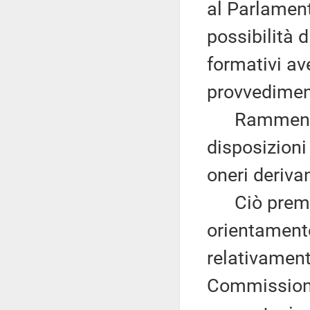
al Parlament
possibilità 
formativi av
provvedimen
Rammenta, d
disposizioni 
oneri deriva
Ciò premes
orientament
relativament
Commissione