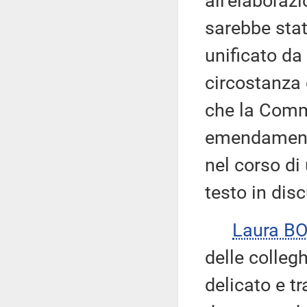
all'elaboraz
sarebbe stat
unificato da
circostanza 
che la Comm
emendamenti 
nel corso di
testo in dis
Laura B
delle colle
delicato e t