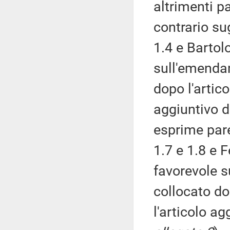
altrimenti p
contrario su
1.4 e Bartol
sull'emendam
dopo l'artico
aggiuntivo de
esprime par
1.7 e 1.8 e F
favorevole s
collocato do
l'articolo ag