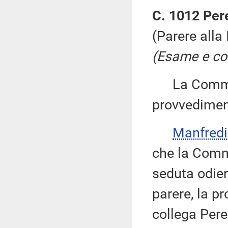
C. 1012 Per
(Parere alla
(Esame e con
La Commiss
provvedimen
Manfred
che la Comm
seduta odiern
parere, la p
collega Pere