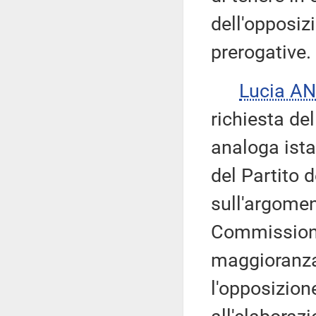
dell'opposizi
prerogative.
Lucia A
richiesta de
analoga ist
del Partito 
sull'argome
Commissione
maggioranza 
l'opposizion