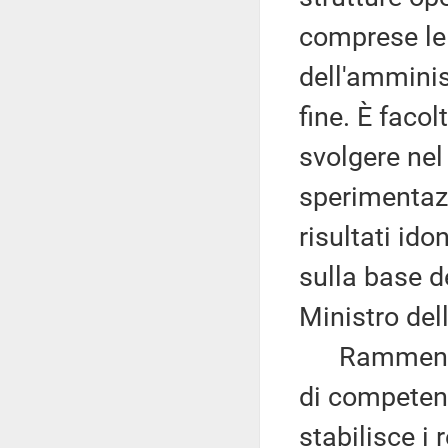
comprese le 
dell'amminist
fine. È faco
svolgere nel
sperimentazi
risultati ido
sulla base de
Ministro del
Rammenta ch
di competen
stabilisce i 