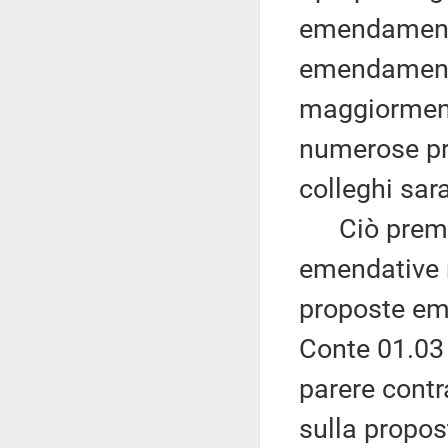
emendamenti
emendamenti 
maggiorment
numerose pr
colleghi sar
Ciò premess
emendative rif
proposte eme
Conte 01.03 
parere contr
sulla propo