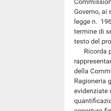
Commissione 
Governo, ai 
legge n. 196
termine di se
testo del pr
Ricorda per
rappresentan
della Commi
Ragioneria g
evidenziate c
quantificazio
copertura fi