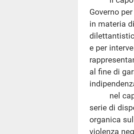
il capo II (
Governo per i
in materia di
dilettantist
e per interve
rappresentan
al fine di ga
indipendenza 
nel capo II
serie di dis
organica sul
violenza neg