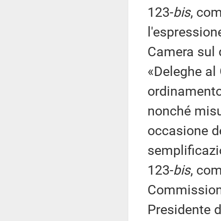
123-
bis
, co
l'espression
Camera sul d
«Deleghe al 
ordinamento 
nonché misur
occasione de
semplificazi
123-
bis
, com
Commissione
Presidente d