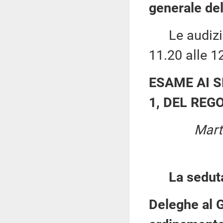
generale del
Le audizion
11.20 alle 1
ESAME AI S
1, DEL RE
Mart
La sedut
Deleghe al G