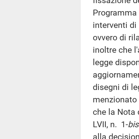
fissazione d
Programma n
interventi d
ovvero di ri
inoltre che l
legge dispon
aggiornamen
disegni di le
menzionato a
che la Nota
LVII, n. 1-
bis
alla decisio