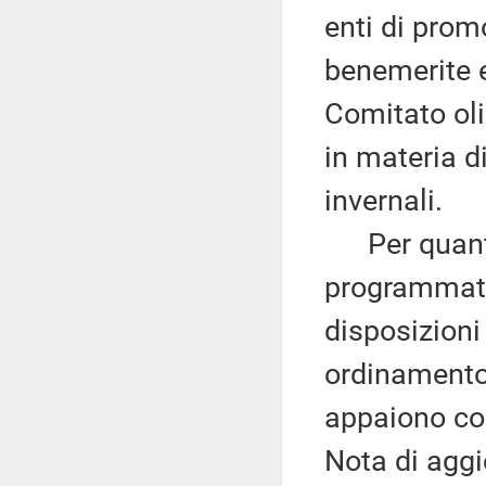
enti di prom
benemerite e 
Comitato oli
in materia d
invernali.
Per quanto r
programmatic
disposizioni
ordinamento 
appaiono cor
Nota di agg