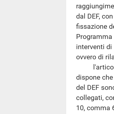
raggiungimen
dal DEF, con 
fissazione d
Programma n
interventi d
ovvero di ri
l'articol
dispone che 
del DEF sono
collegati, co
10, comma 6