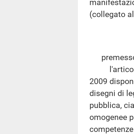
manifestazio
(collegato a
premesso
l'articolo 
2009 dispone
disegni di l
pubblica, ci
omogenee pe
competenze d