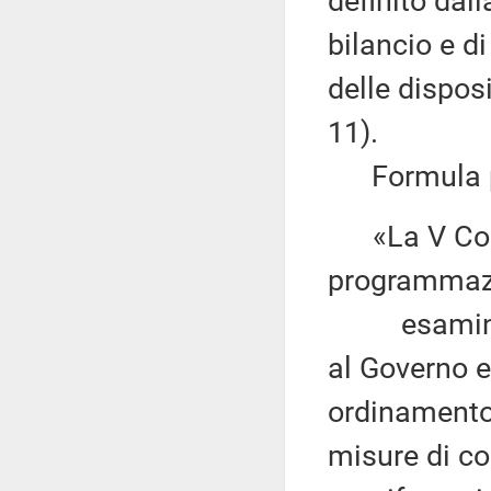
definito dall
bilancio e d
delle disposi
11).
Formula per
«La V Comm
programmaz
esaminato 
al Governo e
ordinamento 
misure di co