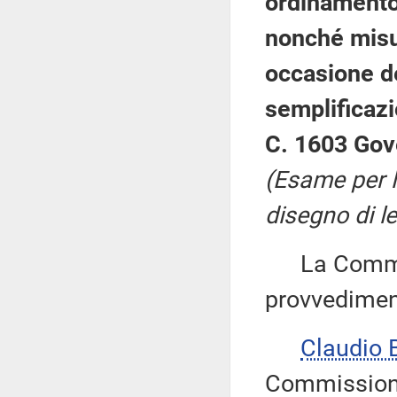
ordinamento 
nonché misur
occasione de
semplificaz
C. 1603 Gov
(Esame per l
disegno di l
La Commiss
provvedimen
Claudio
Commissione 