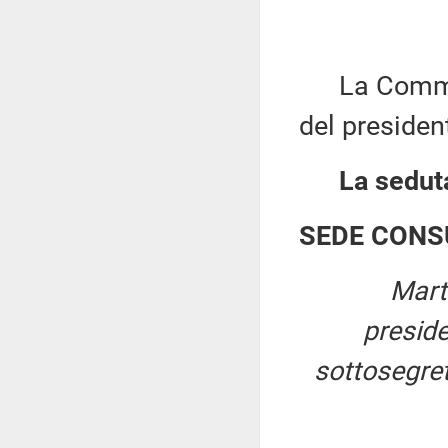
La Commiss
del presiden
La seduta
SEDE CONS
Mart
presid
sottosegret