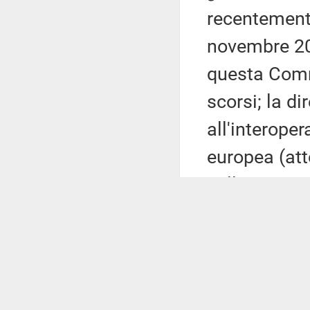
recentemente
novembre 20
questa Comm
scorsi; la d
all'interoper
europea (att
sulla sicurez
Segnala, alt
del parere a
è fissato al
stato assegn