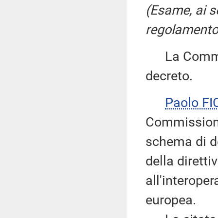
(Esame, ai s
regolamento, 
La Commiss
decreto.
Paolo F
Commissione
schema di de
della dirett
all'interoper
europea.