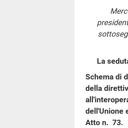
Merco
presiden
sottosegr
La sedut
Schema di de
della dirett
all'interoper
dell'Unione 
Atto n. 73.