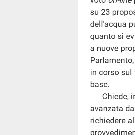
voto
on-line
su 23 propos
dell'acqua p
quanto si evi
a nuove pro
Parlamento, 
in corso sul
base.
Chiede, inol
avanzata da 
richiedere a
provvedimen