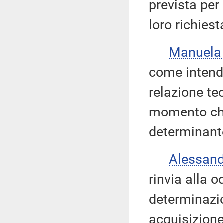
prevista per
loro richiest
Manuela
come intenda
relazione te
momento che
determinant
Alessan
rinvia alla o
determinazion
acquisizione