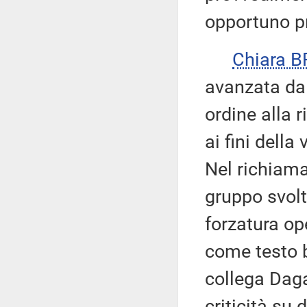
opportuno p
Chiara 
avanzata dal
ordine alla r
ai fini della
Nel richiamar
gruppo svolt
forzatura op
come testo b
collega Daga
criticità su 