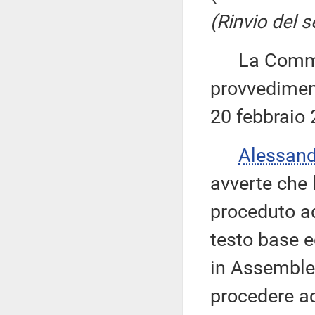
(Rinvio del s
La Commiss
provvediment
20 febbraio 
Alessan
avverte che
proceduto ad
testo base e
in Assemblea,
procedere ad