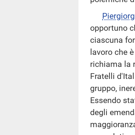
Piergio
opportuno ch
ciascuna for
lavoro che 
richiama la 
Fratelli d'It
gruppo, iner
Essendo sta
degli emend
maggioranza