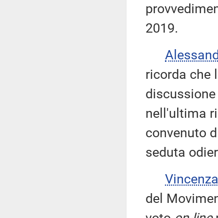
provvediment
2019.
Alessan
ricorda che 
discussione
nell'ultima r
convenuto di
seduta odier
Vincenz
del Moviment