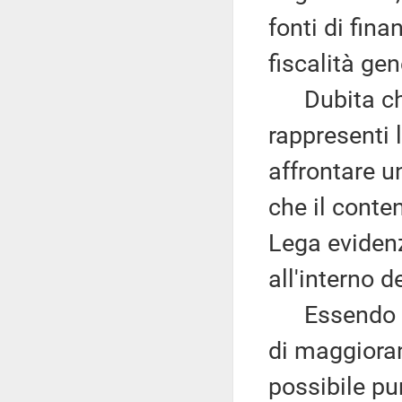
fonti di fina
fiscalità gen
Dubita che 
rappresenti 
affrontare u
che il conte
Lega eviden
all'interno d
Essendo a c
di maggioran
possibile pu