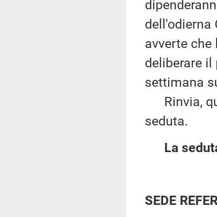
dipenderann
dell'odierna
avverte che
deliberare i
settimana s
Rinvia, quin
seduta.
La seduta
SEDE REFE